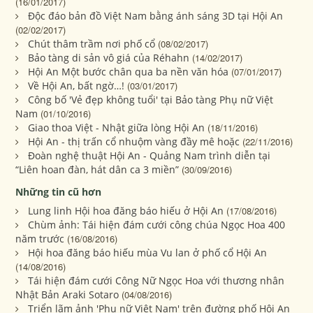
(16/01/2017)
Độc đáo bản đồ Việt Nam bằng ánh sáng 3D tại Hội An
(02/02/2017)
Chút thâm trầm nơi phố cổ
(08/02/2017)
Bảo tàng di sản vô giá của Réhahn
(14/02/2017)
Hội An Một bước chân qua ba nền văn hóa
(07/01/2017)
Về Hội An, bất ngờ…!
(03/01/2017)
Công bố 'Vẻ đẹp không tuổi' tại Bảo tàng Phụ nữ Việt
Nam
(01/10/2016)
Giao thoa Việt - Nhật giữa lòng Hội An
(18/11/2016)
Hội An - thị trấn cổ nhuộm vàng đầy mê hoặc
(22/11/2016)
Đoàn nghệ thuật Hội An - Quảng Nam trình diễn tại
“Liên hoan đàn, hát dân ca 3 miền”
(30/09/2016)
Những tin cũ hơn
Lung linh Hội hoa đăng báo hiếu ở Hội An
(17/08/2016)
Chùm ảnh: Tái hiện đám cưới công chúa Ngọc Hoa 400
năm trước
(16/08/2016)
Hội hoa đăng báo hiếu mùa Vu lan ở phố cổ Hội An
(14/08/2016)
Tái hiện đám cưới Công Nữ Ngọc Hoa với thương nhân
Nhật Bản Araki Sotaro
(04/08/2016)
Triển lãm ảnh 'Phụ nữ Việt Nam' trên đường phố Hội An