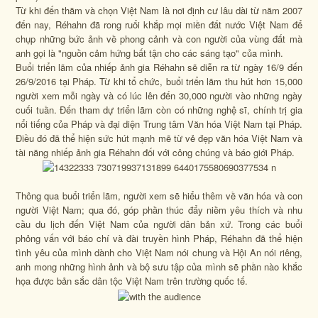
Từ khi đến thăm và chọn Việt Nam là nơi định cư lâu dài từ năm 2007
đến nay, Réhahn đã rong ruổi khắp mọi miền đất nước Việt Nam để
chụp những bức ảnh về phong cảnh và con người của vùng đất mà
anh gọi là "nguồn cảm hứng bất tận cho các sáng tạo" của mình.
Buổi triển lãm của nhiếp ảnh gia Réhahn sẽ diễn ra từ ngày 16/9 đến
26/9/2016 tại Pháp. Từ khi tổ chức, buổi triển lãm thu hút hơn 15,000
người xem mỗi ngày và có lúc lên đến 30,000 người vào những ngày
cuối tuần. Đến tham dự triển lãm còn có những nghệ sĩ, chính trị gia
nổi tiếng của Pháp và đại diện Trung tâm Văn hóa Việt Nam tại Pháp.
Điều đó đã thể hiện sức hút mạnh mẽ từ vẻ đẹp văn hóa Việt Nam và
tài năng nhiếp ảnh gia Réhahn đối với công chúng và báo giới Pháp.
Thông qua buổi triển lãm, người xem sẽ hiểu thêm về văn hóa và con
người Việt Nam; qua đó, góp phần thúc đẩy niềm yêu thích và nhu
cầu du lịch đến Việt Nam của người dân bản xứ. Trong các buổi
phỏng vấn với báo chí và đài truyền hình Pháp, Réhahn đã thể hiện
tình yêu của mình dành cho Việt Nam nói chung và Hội An nói riêng,
anh mong những hình ảnh và bộ sưu tập của mình sẽ phần nào khắc
họa được bản sắc dân tộc Việt Nam trên trường quốc tế.