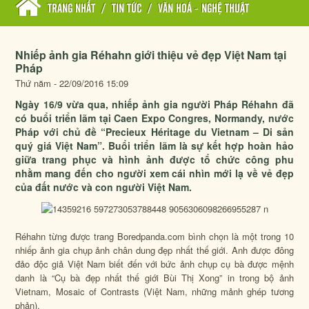
TRANG NHẤT
/
TIN TỨC
/
VĂN HOÁ - NGHỆ THUẬT
Nhiếp ảnh gia Réhahn giới thiệu vẻ đẹp Việt Nam tại
Pháp
Thứ năm - 22/09/2016 15:09
Ngày 16/9 vừa qua, nhiếp ảnh gia người Pháp Réhahn đã
có buổi triển lãm tại Caen Expo Congres, Normandy, nước
Pháp với chủ đề “Precieux Héritage du Vietnam – Di sản
quý giá Việt Nam”. Buổi triển lãm là sự kết hợp hoàn hảo
giữa trang phục và hình ảnh được tổ chức công phu
nhằm mang đến cho người xem cái nhìn mới lạ về vẻ đẹp
của đất nước và con người Việt Nam.
Réhahn từng được trang Boredpanda.com bình chọn là một trong 10
nhiếp ảnh gia chụp ảnh chân dung đẹp nhất thế giới. Anh được đông
đảo độc giả Việt Nam biết đến với bức ảnh chụp cụ bà được mệnh
danh là “Cụ bà đẹp nhất thế giới Bùi Thị Xong” in trong bộ ảnh
Vietnam,
Mosaic of Contrasts
(Việt Nam, những mảnh ghép tương
phản).