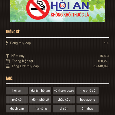
THỐNG KÊ
Đang truy cập
102
Hôm nay
15,434
Tháng hiện tại
160,270
Tổng lượt truy cập
76,448,095
TAGS
hội an
du lịch hội an
vé tham quan
khu phố cổ
phố cổ
đêm phố cổ
chùa cầu
hợp xướng
khách sạn
nhà hàng
di sản
ẩm thực