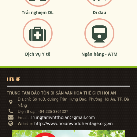
Trải nghiệm DL
Đi đâu
Dịch vụ Y tế
Ngân hàng - ATM
LIÊN HỆ
TRUNG TÂM BẢO TỒN DI SẢN VĂN HÓA THẾ GIỚI HỘI AN
Địa chỉ:
Số 10B, đường Trần Hưng Đạo, Phường Hội An, TP. Đà
Nẵng
Điện thoại:
+84-235-3861327
Trungtamvhtthoian@gmail.com
Email:
http://www.hoianworldheritage.org.vn
Website: