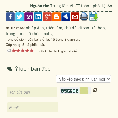
Nguồn tin:
Trung tâm VH-TT thành phố Hội An
Từ khóa:
nhiếp ảnh
,
triển lãm
,
chủ đề
,
di sản
,
kết hợp
,
trang phục
,
tổ chức
,
mới lạ
Tổng số điểm của bài viết là: 15 trong 3 đánh giá
Xếp hạng:
5
-
3
phiếu bầu
Click để đánh giá bài viết
Ý kiến bạn đọc