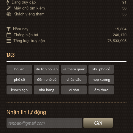
Đang truy cập
91
Máy chủ tìm kiếm
36
Khách viếng thăm
55
Hôm nay
15,304
Tháng hiện tại
246,170
Tổng lượt truy cập
76,533,995
TAGS
hội an
du lịch hội an
vé tham quan
khu phố cổ
phố cổ
đêm phố cổ
chùa cầu
hợp xướng
khách sạn
nhà hàng
di sản
ẩm thực
Nhận tin tự động