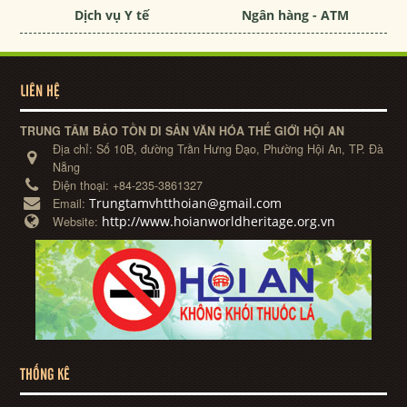
Dịch vụ Y tế
Ngân hàng - ATM
LIÊN HỆ
TRUNG TÂM BẢO TỒN DI SẢN VĂN HÓA THẾ GIỚI HỘI AN
Địa chỉ:
Số 10B, đường Trần Hưng Đạo, Phường Hội An, TP. Đà
Nẵng
Điện thoại:
+84-235-3861327
Trungtamvhtthoian@gmail.com
Email:
http://www.hoianworldheritage.org.vn
Website:
THỐNG KÊ