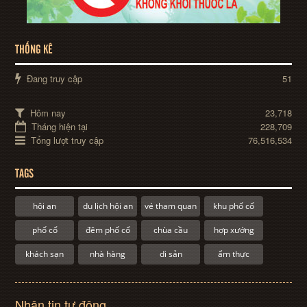
THỐNG KÊ
Đang truy cập
51
Hôm nay
23,718
Tháng hiện tại
228,709
Tổng lượt truy cập
76,516,534
TAGS
hội an
du lịch hội an
vé tham quan
khu phố cổ
phố cổ
đêm phố cổ
chùa cầu
hợp xướng
khách sạn
nhà hàng
di sản
ẩm thực
Nhận tin tự động