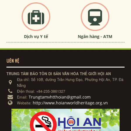
Dịch vụ Y tế
Ngân hàng - ATM
LIÊN HỆ
TRUNG TÂM BẢO TỒN DI SẢN VĂN HÓA THẾ GIỚI HỘI AN
Địa chỉ:
Số 10B, đường Trần Hưng Đạo, Phường Hội An, TP. Đà
Nẵng
Điện thoại:
+84-235-3861327
Trungtamvhtthoian@gmail.com
Email:
http://www.hoianworldheritage.org.vn
Website: