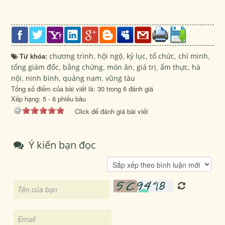
Từ khóa:
chương trình
,
hội ngộ
,
kỷ lục
,
tổ chức
,
chí minh
,
tổng giám đốc
,
bằng chứng
,
món ăn
,
giá trị
,
ẩm thực
,
hà
nội
,
ninh bình
,
quảng nam
,
vũng tàu
Tổng số điểm của bài viết là: 30 trong 6 đánh giá
Xếp hạng:
5
-
6
phiếu bầu
Click để đánh giá bài viết
Ý kiến bạn đọc