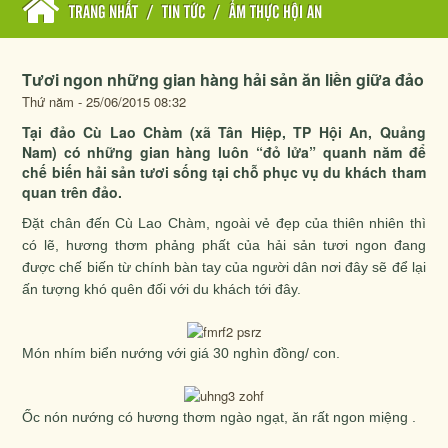
TRANG NHẤT
/
TIN TỨC
/
ẨM THỰC HỘI AN
Tươi ngon những gian hàng hải sản ăn liền giữa đảo
Thứ năm - 25/06/2015 08:32
Tại đảo Cù Lao Chàm (xã Tân Hiệp, TP Hội An, Quảng
Nam) có những gian hàng luôn “đỏ lửa” quanh năm để
chế biến hải sản tươi sống tại chỗ phục vụ du khách tham
quan trên đảo.
Đặt chân đến Cù Lao Chàm, ngoài vẻ đẹp của thiên nhiên thì
có lẽ, hương thơm phảng phất của hải sản tươi ngon đang
được chế biến từ chính bàn tay của người dân nơi đây sẽ để lại
ấn tượng khó quên đối với du khách tới đây.
Món nhím biển nướng với giá 30 nghìn đồng/ con.
Ốc nón nướng có hương thơm ngào ngạt, ăn rất ngon miệng .