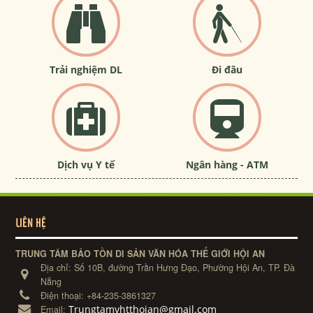
Trải nghiệm DL
Đi đâu
Dịch vụ Y tế
Ngân hàng - ATM
LIÊN HỆ
TRUNG TÂM BẢO TỒN DI SẢN VĂN HÓA THẾ GIỚI HỘI AN
Địa chỉ:
Số 10B, đường Trần Hưng Đạo, Phường Hội An, TP. Đà
Nẵng
Điện thoại:
+84-235-3861327
Trungtamvhtthoian@gmail.com
Email: