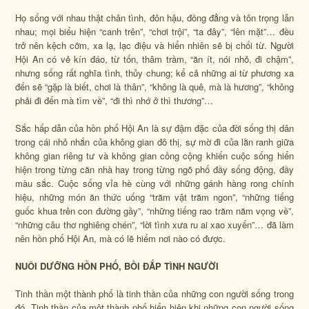
Họ sống với nhau thật chân tình, đôn hậu, đồng đẳng và tôn trọng lẫn
nhau; mọi biểu hiện “canh trên”, “chơi trội”, “ta đây”, “lên mặt”… đều
trở nên kệch cỡm, xa lạ, lạc điệu và hiển nhiên sẽ bị chối từ. Người
Hội An có vẻ kín đáo, từ tốn, thâm trầm, “ăn ít, nói nhỏ, đi chậm”,
nhưng sống rất nghĩa tình, thủy chung; kể cả những ai từ phương xa
đến sẽ “gặp là biết, chơi là thân”, “không là quê, mà là hương”, “không
phải đi đến mà tìm về”, “đi thì nhớ ở thì thương”…
Sắc hấp dẫn của hồn phố Hội An là sự đậm đặc của đời sống thị dân
trong cái nhỏ nhắn của không gian đô thị, sự mờ đi của lằn ranh giữa
không gian riêng tư và không gian công cộng khiến cuộc sống hiển
hiện trong từng căn nhà hay trong từng ngõ phố đầy sống động, đầy
màu sắc. Cuộc sống vỉa hè cùng với những gánh hàng rong chính
hiệu, những món ăn thức uống “trăm vật trăm ngon”, “những tiếng
guốc khua trên con đường gầy”, “những tiếng rao trăm năm vọng về”,
“những câu thơ nghiêng chén”, “lời tình xưa ru ai xao xuyến”… đã làm
nên hồn phố Hội An, mà có lẽ hiếm nơi nào có được.
NUÔI DƯỠNG HỒN PHỐ, BỒI ĐẮP TÌNH NGƯỜI
Tinh thần một thành phố là tinh thần của những con người sống trong
đó. Tinh thần của một thành phố hiển hiện khi những con người sống