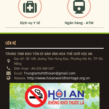
Dịch vụ Y tế
Ngân hàng - ATM
LIÊN HỆ
TRUNG TÂM BẢO TỒN DI SẢN VĂN HÓA THẾ GIỚI HỘI AN
Địa chỉ:
Số 10B, đường Trần Hưng Đạo, Phường Hội An, TP. Đà
Nẵng
Điện thoại:
+84-235-3861327
Trungtamvhtthoian@gmail.com
Email:
http://www.hoianworldheritage.org.vn
Website: