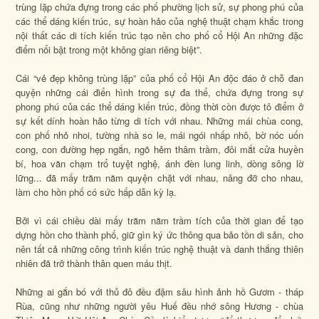
trùng lặp chứa đựng trong các phố phường lịch sử, sự phong phú của
các thể dáng kiến trúc, sự hoàn hảo của nghệ thuật chạm khắc trong
nội thất các di tích kiến trúc tạo nên cho phố cổ Hội An những đặc
điểm nổi bật trong một không gian riêng biệt”.
Cái “vẻ đẹp không trùng lặp” của phố cổ Hội An độc đáo ở chỗ đan
quyện những cái điển hình trong sự đa thể, chứa đựng trong sự
phong phú của các thể dáng kiến trúc, đồng thời còn được tô điểm ở
sự kết dính hoàn hảo từng di tích với nhau. Những mái chùa cong,
con phố nhỏ nhoi, tường nhà so le, mái ngói nhấp nhô, bờ nóc uốn
cong, con đường hẹp ngắn, ngõ hẻm thâm trầm, đôi mắt cửa huyền
bí, hoa văn chạm trổ tuyệt nghệ, ánh đèn lung linh, dòng sông lờ
lững... đã mấy trăm năm quyện chặt với nhau, nâng đỡ cho nhau,
làm cho hồn phố có sức hấp dẫn kỳ lạ.
Bởi vì cái chiều dài mấy trăm năm trầm tích của thời gian để tạo
dựng hồn cho thành phố, giữ gìn ký ức thông qua bảo tồn di sản, cho
nên tất cả những công trình kiến trúc nghệ thuật và danh thắng thiên
nhiên đã trở thành thân quen máu thịt.
Những ai gắn bó với thủ đô đều đậm sâu hình ảnh hồ Gươm - tháp
Rùa, cũng như những người yêu Huế đều nhớ sông Hương - chùa