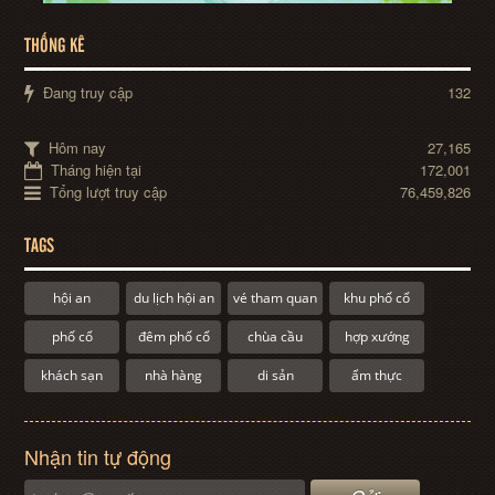
THỐNG KÊ
Đang truy cập
132
Hôm nay
27,165
Tháng hiện tại
172,001
Tổng lượt truy cập
76,459,826
TAGS
hội an
du lịch hội an
vé tham quan
khu phố cổ
phố cổ
đêm phố cổ
chùa cầu
hợp xướng
khách sạn
nhà hàng
di sản
ẩm thực
Nhận tin tự động