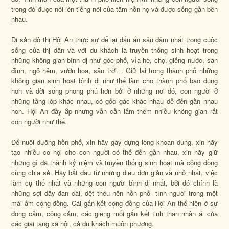
trong đó được nói lên tiếng nói của tâm hồn họ và được sống gần bên
nhau.
Di sản đô thị Hội An thực sự để lại dấu ấn sâu đậm nhất trong cuộc
sống của thị dân và với du khách là truyền thống sinh hoạt trong
những không gian bình dị như góc phố, vỉa hè, chợ, giếng nước, sân
đình, ngõ hẻm, vườn hoa, sân trời… Giữ lại trong thành phố những
không gian sinh hoạt bình dị như thế làm cho thành phố bao dung
hơn và đời sống phong phú hơn bởi ở những nơi đó, con người ở
những tầng lớp khác nhau, có gốc gác khác nhau dễ đến gần nhau
hơn. Hội An đầy ắp nhưng vẫn cần lắm thêm nhiều không gian rất
con người như thế.
Để nuôi dưỡng hồn phố, xin hãy gây dựng lòng khoan dung, xin hãy
tạo nhiều cơ hội cho con người có thể đến gần nhau, xin hãy giữ
những gì đã thành kỷ niệm và truyền thống sinh hoạt mà cộng đồng
cùng chia sẻ. Hãy bắt đầu từ những điều đơn giản và nhỏ nhất, việc
làm cụ thể nhất và những con người bình dị nhất, bởi đó chính là
những sợi dây đan cài, dệt thêu nên hồn phố- tình người trong một
mái ấm cộng đồng. Cái gắn kết cộng đồng của Hội An thể hiện ở sự
đồng cảm, cộng cảm, các giềng mối gắn kết tinh thần nhân ái của
các giai tầng xã hội, cả du khách muôn phương.