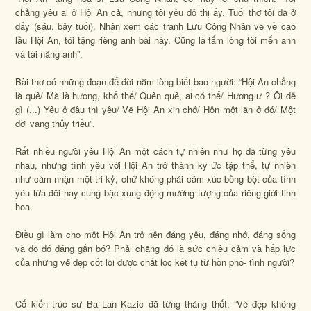
chẳng yêu ai ở Hội An cả, nhưng tôi yêu đô thị ấy. Tuổi thơ tôi đã ở
đấy (sáu, bảy tuổi). Nhân xem các tranh Lưu Công Nhân vẽ về cao
lầu Hội An, tôi tặng riêng anh bài này. Cũng là tấm lòng tôi mến anh
và tài năng anh”.
Bài thơ có những đoạn để đời nằm lòng biết bao người: “Hội An chẳng
là quê/ Mà là hương, khổ thế/ Quên quê, ai có thể/ Hương ư ? Ôi dễ
gì (...) Yêu ở đâu thì yêu/ Về Hội An xin chớ/ Hôn một lần ở đó/ Một
đời vang thủy triều”.
Rất nhiều người yêu Hội An một cách tự nhiên như họ đã từng yêu
nhau, nhưng tình yêu với Hội An trở thành ký ức tập thể, tự nhiên
như cảm nhận một tri kỷ, chứ không phải cảm xúc bồng bột của tình
yêu lứa đôi hay cung bậc xung động mường tượng của riêng giới tinh
hoa.
Điều gì làm cho một Hội An trở nên đáng yêu, đáng nhớ, đáng sống
và do đó đáng gắn bó? Phải chăng đó là sức chiêu cảm và hấp lực
của những vẻ đẹp cốt lõi được chắt lọc kết tụ từ hồn phố- tình người?
Cố kiến trúc sư Ba Lan Kazic đã từng thảng thốt: “Vẻ đẹp không