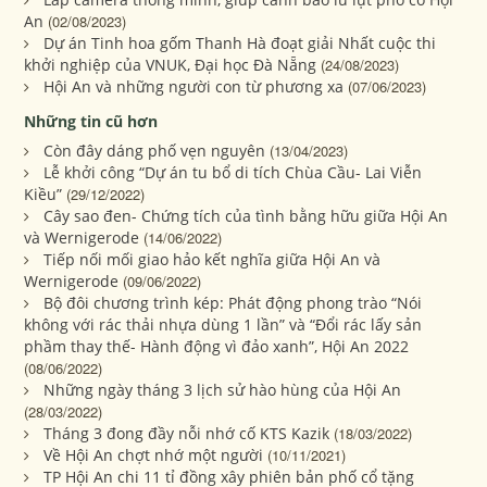
An
(02/08/2023)
Dự án Tinh hoa gốm Thanh Hà đoạt giải Nhất cuộc thi
khởi nghiệp của VNUK, Đại học Đà Nẵng
(24/08/2023)
Hội An và những người con từ phương xa
(07/06/2023)
Những tin cũ hơn
Còn đây dáng phố vẹn nguyên
(13/04/2023)
Lễ khởi công “Dự án tu bổ di tích Chùa Cầu- Lai Viễn
Kiều”
(29/12/2022)
Cây sao đen- Chứng tích của tình bằng hữu giữa Hội An
và Wernigerode
(14/06/2022)
Tiếp nối mối giao hảo kết nghĩa giữa Hội An và
Wernigerode
(09/06/2022)
Bộ đôi chương trình kép: Phát động phong trào “Nói
không với rác thải nhựa dùng 1 lần” và “Đổi rác lấy sản
phầm thay thế- Hành động vì đảo xanh”, Hội An 2022
(08/06/2022)
Những ngày tháng 3 lịch sử hào hùng của Hội An
(28/03/2022)
Tháng 3 đong đầy nỗi nhớ cố KTS Kazik
(18/03/2022)
Về Hội An chợt nhớ một người
(10/11/2021)
TP Hội An chi 11 tỉ đồng xây phiên bản phố cổ tặng