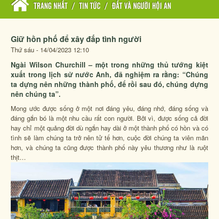
TRANG NHẤT
/
TIN TỨC
/
ĐẤT VÀ NGƯỜI HỘI AN
Giữ hồn phố để xây đắp tình người
Thứ sáu - 14/04/2023 12:10
Ngài Wilson Churchill – một trong những thủ tướng kiệt
xuất trong lịch sử nước Anh, đã nghiệm ra rằng: “Chúng
ta dựng nên những thành phố, để rồi sau đó, chúng dựng
nên chúng ta”.
Mong ước được sống ở một nơi đáng yêu, đáng nhớ, đáng sống và
đáng gắn bó là một nhu cầu rất con người. Bởi vì, được sống cả đời
hay chỉ một quảng đời dù ngắn hay dài ở một thành phố có hồn và có
tình sẽ làm chúng ta trở nên tử tế hơn, cuộc đời chúng ta viên mãn
hơn, và chúng ta cũng được thành phố này yêu thương như là ruột
thịt…