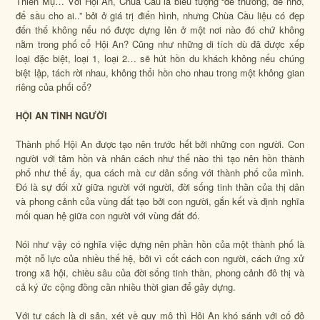
Thiên Mụ… Với Hội An, Chùa Cầu là biểu tượng “để thương, để nhớ,
để sầu cho ai..” bởi ở giá trị điển hình, nhưng Chùa Cầu liệu có đẹp
đến thế không nếu nó được dựng lên ở một nơi nào đó chứ không
nằm trong phố cổ Hội An? Cũng như những di tích dù đã được xếp
loại đặc biệt, loại 1, loại 2… sẽ hút hồn du khách không nếu chúng
biệt lập, tách rời nhau, không thổi hồn cho nhau trong một không gian
riêng của phối cổ?
HỘI AN TÌNH NGƯỜI
Thành phố Hội An được tạo nên trước hết bởi những con người. Con
người với tâm hồn và nhân cách như thế nào thì tạo nên hồn thành
phố như thế ấy, qua cách mà cư dân sống với thành phố của mình.
Đó là sự đối xử giữa người với người, đời sống tinh thần của thị dân
và phong cảnh của vùng đất tạo bởi con người, gắn kết và định nghĩa
mối quan hệ giữa con người với vùng đất đó.
Nói như vậy có nghĩa việc dựng nên phần hồn của một thành phố là
một nỗ lực của nhiều thế hệ, bởi vì cốt cách con người, cách ứng xử
trong xã hội, chiều sâu của đời sống tinh thần, phong cảnh đô thị và
cả ký ức cộng đồng cần nhiều thời gian để gây dựng.
Với tư cách là di sản, xét về quy mô thì Hội An khó sánh với cố đô