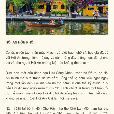
HỘI AN HỒN PHỐ
Có rất nhiều tao nhân mặc khách và biết bao nghệ sĩ, học giả đã về
với Hội An trong niềm mê say và cảm hứng đầy thăng hoa, để lại cho
đời và cho người Hội An những kiệt tác không thể phai mờ…
Dưới con mắt của danh họa Lưu Công Nhân, “toàn bộ Đô thị cổ Hội
An là những bức tranh đã vẽ sẵn”. Ông thổ lộ cảm xúc ngất ngây
trong một lần đến Hội An vào những năm 80 của thế kỷ trước: “Tôi
đến Hội An một ngày mưa trút nước. Định chỉ ở lại trong một tuần rồi
đi, thế mà vì mê vẻ đẹp Hội An, tôi đã sống trọn một năm. Tết cũng
không về nhà… (bài Hội An- Cái làm tôi mê say).
Năm 1988 tại bệnh viện Chợ Rẫy, nhà thơ Chế Lan Viên làm bài thơ
“Hội An” tặng hoạ sĩ Lưu Công Nhân, có mấy lời chú thích: “Tôi