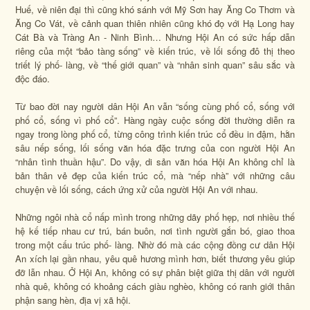
Huế, về niên đại thì cũng khó sánh với Mỹ Sơn hay Ăng Co Thơm và
Ăng Co Vát, về cảnh quan thiên nhiên cũng khó đọ với Hạ Long hay
Cát Bà và Tràng An - Ninh Bình… Nhưng Hội An có sức hấp dẫn
riêng của một “bảo tàng sống” về kiến trúc, về lối sống đô thị theo
triết lý phố- làng, về “thế giới quan” và “nhân sinh quan” sâu sắc và
độc đáo.
Từ bao đời nay người dân Hội An vẫn “sống cùng phố cổ, sống với
phố cổ, sống vì phố cổ”. Hàng ngày cuộc sống đời thường diễn ra
ngay trong lòng phố cổ, từng công trình kiến trúc cổ đều in đậm, hằn
sâu nếp sống, lối sống văn hóa đặc trưng của con người Hội An
“nhân tình thuần hậu”. Do vậy, di sản văn hóa Hội An không chỉ là
bản thân vẻ đẹp của kiến trúc cổ, mà “nếp nhà” với những câu
chuyện về lối sống, cách ứng xử của người Hội An với nhau.
Những ngôi nhà cổ nấp mình trong những dãy phố hẹp, nơi nhiều thế
hệ kế tiếp nhau cư trú, bán buôn, nơi tình người gắn bó, giao thoa
trong một cấu trúc phố- làng. Nhờ đó mà các cộng đồng cư dân Hội
An xích lại gần nhau, yêu quê hương mình hơn, biết thương yêu giúp
đỡ lẫn nhau. Ở Hội An, không có sự phân biệt giữa thị dân với người
nhà quê, không có khoảng cách giàu nghèo, không có ranh giới thân
phận sang hèn, địa vị xã hội.