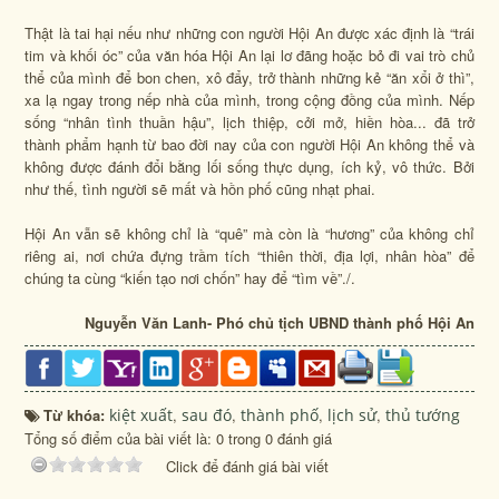
Thật là tai hại nếu như những con người Hội An được xác định là “trái
tim và khối óc” của văn hóa Hội An lại lơ đãng hoặc bỏ đi vai trò chủ
thể của mình để bon chen, xô đẩy, trở thành những kẻ “ăn xổi ở thì”,
xa lạ ngay trong nếp nhà của mình, trong cộng đồng của mình. Nếp
sống “nhân tình thuần hậu”, lịch thiệp, cởi mở, hiền hòa... đã trở
thành phẩm hạnh từ bao đời nay của con người Hội An không thể và
không được đánh đổi bằng lối sống thực dụng, ích kỷ, vô thức. Bởi
như thế, tình người sẽ mất và hồn phố cũng nhạt phai.
Hội An vẫn sẽ không chỉ là “quê” mà còn là “hương” của không chỉ
riêng ai, nơi chứa đựng trầm tích “thiên thời, địa lợi, nhân hòa” để
chúng ta cùng “kiến tạo nơi chốn” hay để “tìm về”./.
Nguyễn Văn Lanh- Phó chủ tịch UBND thành phố Hội An
Từ khóa:
kiệt xuất
,
sau đó
,
thành phố
,
lịch sử
,
thủ tướng
Tổng số điểm của bài viết là: 0 trong 0 đánh giá
Click để đánh giá bài viết