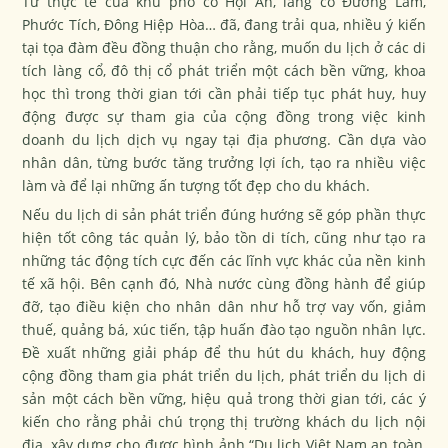
Từ thực tế của khu phố cổ Hội An, làng cổ Đường Lâm,
Phước Tích, Đông Hiệp Hòa… đã, đang trải qua, nhiều ý kiến
tại tọa đàm đều đồng thuận cho rằng, muốn du lịch ở các di
tích làng cổ, đô thị cổ phát triển một cách bền vững, khoa
học thì trong thời gian tới cần phải tiếp tục phát huy, huy
động được sự tham gia của cộng đồng trong việc kinh
doanh du lịch dịch vụ ngay tại địa phương. Cần dựa vào
nhân dân, từng bước tăng trưởng lợi ích, tạo ra nhiều việc
làm và để lại những ấn tượng tốt đẹp cho du khách.
Nếu du lịch di sản phát triển đúng hướng sẽ góp phần thực
hiện tốt công tác quản lý, bảo tồn di tích, cũng như tạo ra
những tác động tích cực đến các lĩnh vực khác của nền kinh
tế xã hội. Bên cạnh đó, Nhà nước cùng đồng hành để giúp
đỡ, tạo điều kiện cho nhân dân như hỗ trợ vay vốn, giảm
thuế, quảng bá, xúc tiến, tập huấn đào tạo nguồn nhân lực.
Đề xuất những giải pháp để thu hút du khách, huy động
cộng đồng tham gia phát triển du lịch, phát triển du lịch di
sản một cách bền vững, hiệu quả trong thời gian tới, các ý
kiến cho rằng phải chú trọng thị trường khách du lịch nội
địa, xây dựng cho được hình ảnh “Du lịch Việt Nam an toàn,