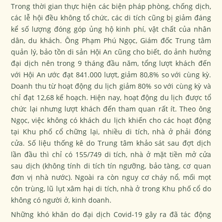
Trong thời gian thực hiện các biện pháp phòng, chống dịch,
các lễ hội đều không tổ chức, các di tích cũng bị giảm đáng
kể số lượng đóng góp ủng hộ kinh phí, vật chất của nhân
dân, du khách. Ông Phạm Phú Ngọc, Giám đốc Trung tâm
quản lý, bảo tồn di sản Hội An cũng cho biết, do ảnh hưởng
đại dịch nên trong 9 tháng đầu năm, tổng lượt khách đến
với Hội An ước đạt 841.000 lượt, giảm 80,8% so với cùng kỳ.
Doanh thu từ hoạt động du lịch giảm 80% so với cùng kỳ và
chỉ đạt 12,68 kế hoạch. Hiện nay, hoạt động du lịch được tổ
chức lại nhưng lượt khách đến tham quan rất ít. Theo ông
Ngọc, việc không có khách du lịch khiến cho các hoạt động
tại Khu phố cổ chững lại, nhiều di tích, nhà ở phải đóng
cửa. Số liệu thống kê do Trung tâm khảo sát sau đợt dịch
lần đầu thì chỉ có 155/749 di tích, nhà ở mặt tiền mở cửa
sau dịch (không tính di tích tín ngưỡng, bảo tàng, cơ quan
đơn vị nhà nước). Ngoài ra còn nguy cơ cháy nổ, mối mọt
côn trùng, lũ lụt xâm hại di tích, nhà ở trong Khu phố cổ do
không có người ở, kinh doanh.
Những khó khăn do đại dịch Covid-19 gây ra đã tác động