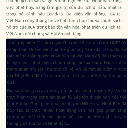
của du lịch di sản và gợi ý kinh nghiệm của Nhật Bản trong
việc phát huy, nâng tầm giá trị của du lịch di sản, nhất là
trong bối cảnh hậu Covid-19. Đại diện Văn phòng JICA tại
Việt Nam cũng thông tin về tình hình hợp tác và chính sách
hỗ trợ của JICA trong bảo tồn văn hóa, phát triển du lịch tại
Việt Nam nói chung và Hội An nói riêng.
Nhân kỷ niệm 21 năm ngày Khu phố cổ Hội An được UNESCO
công nhận Di sản văn hóa thế giới, ông Yamada Takio, Đại sứ
Đặc mệnh toàn quyền Nhật Bản tại Việt Nam đã đến tham dự
lễ kỷ niệm, phát biểu chúc mừng tại tọa đàm. Đại sư đến
tham quan, thị sát Khu phố cổ Hội An và một số điểm di tích
mà Nhật Bản đã hỗ trợ trùng tu, tôn tạo tại Hội An thời gian
qua.
Đại sứ đánh giá cao những nỗ lực mà chính quyền Hội An đã
thực hiện trong công tác quản lý, bảo tồn di sản văn hóa thế
giới Hội An. Thời gian qua, thành phố Hội An và Nhật Bản đã
hợp tác, tổ chức nhiều hoạt động văn hóa góp phần tăng
cường và thắt chặt mối quan hệ giao lưu hữu nghị truyền
thống giữa Hội An và Nhật Bản…