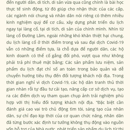
đến người dân, di tích, di sản vừa qua cũng chính là bài học
thực tế sinh động, từ đó giúp cho nhận thức của các cấp,
các ngành nói chung và nhân dân nói riêng có thêm nhiều
kinh nghiệm quý để cơ cấu, xây dựng phát triển du lịch
ngay tại làng cổ, tại di tích, di sản của chính mình. Nhìn từ
làng cổ Đường Lâm, ngoài những khó khăn thiệt hại chung,
du lịch làng cổ ở thời điểm trong và sau đại dịch Covid-19
vẫn có những điểm tựa, là chỗ dựa để người dân, các hộ
kinh doanh có thể cố gắng đối phó, vượt qua như không
phải trả phí thuê mặt bằng; Các sản phẩm lưu niệm, sản
phẩm du lịch đạt chỉ số an toàn trong bảo quản và dễ
chuyển hướng tiêu thụ đến đối tượng khách nội địa. Trong
thời gian nghỉ vì dịch Covid-19, các hộ dân tranh thủ thời
gian nhàn rỗi tự đầu tư cải tạo, nâng cấp cơ sở dịch vụ, tạo
ra các điểm dịch vụ tham quan chụp ảnh trải nghiệm phù
hợp với thị hiếu đối tượng khách nội địa. “Đặc biệt cần
đánh giá cao vai trò chủ động tìm tòi, sáng tạo của nhân
dân, sự chỉ đạo kịp thời của cơ quan chức năng, nhân dân
đã từng bước xác định tư tưởng không thụ động vào nguồn
vốn hỗ trợ của Nhà nước, phát triển sản phẩm du lịch từ thị