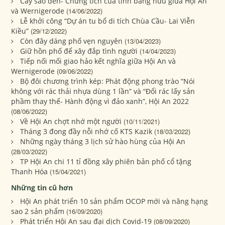
Cây sao đen- Chứng tích của tình bằng hữu giữa Hội An
và Wernigerode
(14/06/2022)
Lễ khởi công “Dự án tu bổ di tích Chùa Cầu- Lai Viễn
Kiều”
(29/12/2022)
Còn đây dáng phố vẹn nguyên
(13/04/2023)
Giữ hồn phố để xây đắp tình người
(14/04/2023)
Tiếp nối mối giao hảo kết nghĩa giữa Hội An và
Wernigerode
(09/06/2022)
Bộ đôi chương trình kép: Phát động phong trào “Nói
không với rác thải nhựa dùng 1 lần” và “Đổi rác lấy sản
phầm thay thế- Hành động vì đảo xanh”, Hội An 2022
(08/06/2022)
Về Hội An chợt nhớ một người
(10/11/2021)
Tháng 3 đong đầy nỗi nhớ cố KTS Kazik
(18/03/2022)
Những ngày tháng 3 lịch sử hào hùng của Hội An
(28/03/2022)
TP Hội An chi 11 tỉ đồng xây phiên bản phố cổ tặng
Thanh Hóa
(15/04/2021)
Những tin cũ hơn
Hội An phát triển 10 sản phẩm OCOP mới và nâng hạng
sao 2 sản phẩm
(16/09/2020)
Phát triển Hội An sau đại dịch Covid-19
(08/09/2020)