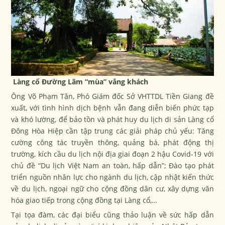
Làng cổ Đường Lâm “mùa” vắng khách
Ông Võ Phạm Tân, Phó Giám đốc Sở VHTTDL Tiền Giang đề
xuất, với tình hình dịch bệnh vẫn đang diễn biến phức tạp
và khó lường, để bảo tồn và phát huy du lịch di sản Làng cổ
Đông Hòa Hiệp cần tập trung các giải pháp chủ yếu: Tăng
cường công tác truyền thông, quảng bá, phát động thị
trường, kích cầu du lịch nội địa giai đoạn 2 hậu Covid-19 với
chủ đề “Du lịch Việt Nam an toàn, hấp dẫn”; Đào tạo phát
triển nguồn nhân lực cho ngành du lịch, cập nhật kiến thức
về du lịch, ngoại ngữ cho cộng đồng dân cư, xây dựng văn
hóa giao tiếp trong cộng đồng tại Làng cổ,…
Tại tọa đàm, các đại biểu cũng thảo luận về sức hấp dẫn