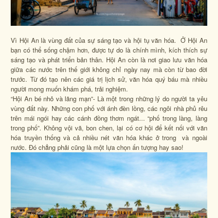
Vì Hội An là vùng đất của sự sáng tạo và hội tụ văn hóa. Ở Hội An
bạn có thể sống chậm hơn, được tự do là chính mình, kích thích sự
sáng tạo và phát triển bản thân. Hội An còn là nơi giao lưu văn hóa
giữa các nước trên thế giới không chỉ ngày nay mà còn từ bao đời
trước. Từ đó tạo nên các giá trị lịch sử, văn hóa quý báu mà nhiều
người mong muốn khám phá, trải nghiệm.
“Hội An bé nhỏ và lãng mạn”- Là một trong những lý do người ta yêu
vùng đất này. Những con phố với ánh đèn lồng, các ngôi nhà phủ rêu
trên mái ngói hay các cánh đồng thơm ngát... “phố trong làng, làng
trong phố”. Không vội vã, bon chen, lại có cơ hội để kết nối với văn
hóa truyền thống và cả nhiều nét văn hóa khác ở trong và ngoài
nước. Đó chẳng phải cũng là một lựa chọn ấn tượng hay sao!