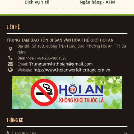
Dịch vụ Y tế
Ngân hàng - ATM
LIÊN HỆ
TRUNG TÂM BẢO TỒN DI SẢN VĂN HÓA THẾ GIỚI HỘI AN
Địa chỉ:
Số 10B, đường Trần Hưng Đạo, Phường Hội An, TP. Đà
Nẵng
Điện thoại:
+84-235-3861327
Trungtamvhtthoian@gmail.com
Email:
http://www.hoianworldheritage.org.vn
Website:
THỐNG KÊ
Đang truy cập
79