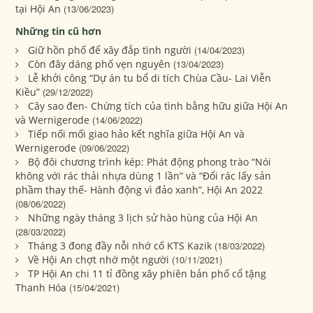
tại Hội An
(13/06/2023)
Những tin cũ hơn
Giữ hồn phố để xây đắp tình người
(14/04/2023)
Còn đây dáng phố vẹn nguyên
(13/04/2023)
Lễ khởi công “Dự án tu bổ di tích Chùa Cầu- Lai Viễn
Kiều”
(29/12/2022)
Cây sao đen- Chứng tích của tình bằng hữu giữa Hội An
và Wernigerode
(14/06/2022)
Tiếp nối mối giao hảo kết nghĩa giữa Hội An và
Wernigerode
(09/06/2022)
Bộ đôi chương trình kép: Phát động phong trào “Nói
không với rác thải nhựa dùng 1 lần” và “Đổi rác lấy sản
phầm thay thế- Hành động vì đảo xanh”, Hội An 2022
(08/06/2022)
Những ngày tháng 3 lịch sử hào hùng của Hội An
(28/03/2022)
Tháng 3 đong đầy nỗi nhớ cố KTS Kazik
(18/03/2022)
Về Hội An chợt nhớ một người
(10/11/2021)
TP Hội An chi 11 tỉ đồng xây phiên bản phố cổ tặng
Thanh Hóa
(15/04/2021)