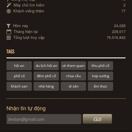
Máy chủ tìm kiếm
2
Khách viếng thăm
77
Hôm nay
24,026
Tháng hiện tại
229,017
Tổng lượt truy cập
76,516,842
TAGS
hội an
du lịch hội an
vé tham quan
khu phố cổ
phố cổ
đêm phố cổ
chùa cầu
hợp xướng
khách sạn
nhà hàng
di sản
ẩm thực
Nhận tin tự động