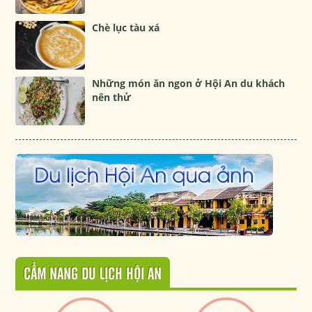
Chè lục tàu xá
Những món ăn ngon ở Hội An du khách
nên thử
CẨM NANG DU LỊCH HỘI AN