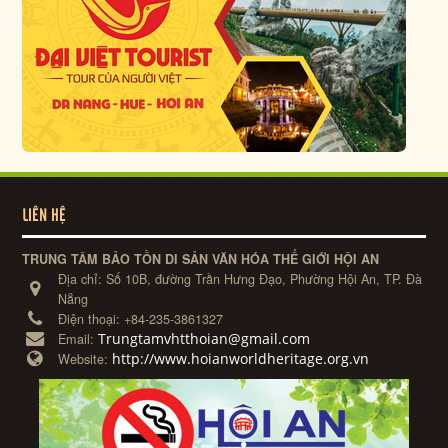
LIÊN HỆ
TRUNG TÂM BẢO TỒN DI SẢN VĂN HÓA THẾ GIỚI HỘI AN
Địa chỉ:
Số 10B, đường Trần Hưng Đạo, Phường Hội An, TP. Đà
Nẵng
Điện thoại:
+84-235-3861327
Trungtamvhtthoian@gmail.com
Email:
http://www.hoianworldheritage.org.vn
Website: