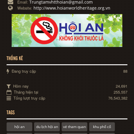
Trungtamvhtthoian@gmail.com
Email:
http://www.hoianworldheritage.org.vn
Website:
THỐNG KÊ
Đang truy cập
88
Hôm nay
24,691
Tháng hiện tại
255,557
Tổng lượt truy cập
76,543,382
TAGS
hội an
du lịch hội an
vé tham quan
khu phố cổ