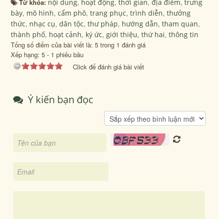
Từ khóa:
nội dung
,
hoạt động
,
thời gian
,
địa điểm
,
trưng
bày
,
mô hình
,
cẩm phô
,
trang phục
,
trình diễn
,
thưởng
thức
,
nhạc cụ
,
dân tộc
,
thư pháp
,
hướng dẫn
,
tham quan
,
thành phố
,
hoạt cảnh
,
ký ức
,
giới thiệu
,
thứ hai
,
thông tin
Tổng số điểm của bài viết là: 5 trong 1 đánh giá
Xếp hạng:
5
-
1
phiếu bầu
Click để đánh giá bài viết
Ý kiến bạn đọc