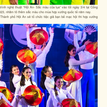
ình nghệ thuật “Hội An- Sắc màu của lụa” vào tối ngày 3/4 tại Cổng
/2023, nhằm tô thêm sắc màu cho mùa hợp xướng quốc tế năm nay.
 Thành phố Hội An sẽ tổ chức tiệc giã bạn bế mạc hội thi hợp xướng