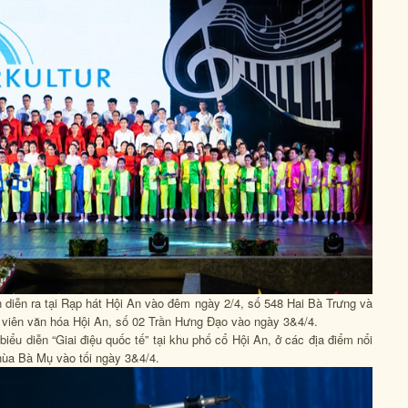
ến diễn ra tại Rạp hát Hội An vào đêm ngày 2/4, số 548 Hai Bà Trưng và
ng viên văn hóa Hội An, số 02 Trần Hưng Đạo vào ngày 3&4/4.
iểu diễn “Giai điệu quốc tế” tại khu phố cổ Hội An, ở các địa điểm nổi
hùa Bà Mụ vào tối ngày 3&4/4.