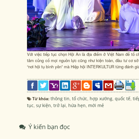
Với việc tiếp tục chọn Hội An là địa điểm ở Việt Nam để tổ
tâm củng cố mọi nguồn lực cũng như kiện toàn, đầu tư cơ sở 
“nơi hội tụ bình yên” mà Hiệp hội INTERKULTUR từng đánh gi
Từ khóa:
thông tin
,
tổ chức
,
hợp xướng
,
quốc tế
,
tiế
tục
,
sự kiện
,
trở lại
,
hứa hẹn
,
mới mẻ
Ý kiến bạn đọc