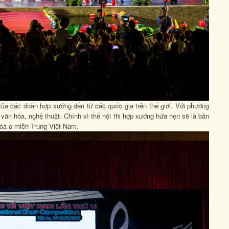
của các đoàn hợp xướng đến từ các quốc gia trên thế giới. Với phương
văn hóa, nghệ thuật. Chính vì thế hội thi hợp xướng hứa hẹn sẽ là bản
 hòa ở miền Trung Việt Nam.