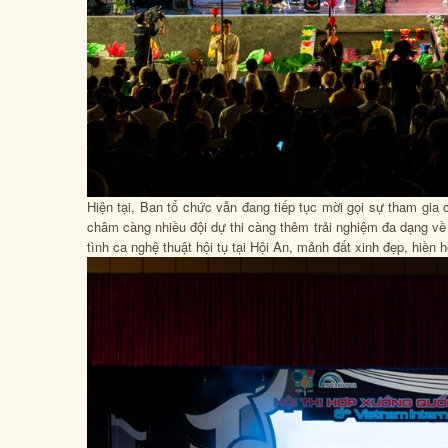
Hiện tại, Ban tổ chức vẫn đang tiếp tục mời gọi sự tham gia 
châm càng nhiều đội dự thi càng thêm trải nghiệm đa dạng về 
tình ca nghệ thuật hội tụ tại Hội An, mảnh đất xinh đẹp, hiền