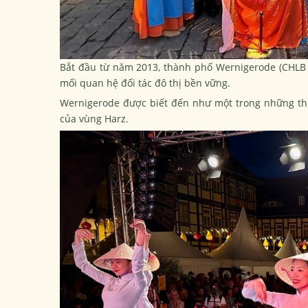
Bắt đầu từ năm 2013, thành phố Wernigerode (CHLB 
mối quan hệ đối tác đô thị bền vững.
Wernigerode được biết đến như một trong những thị 
của vùng Harz.