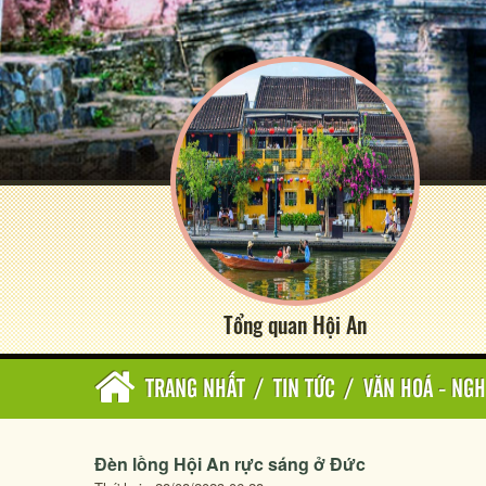
Tổng quan Hội An
TRANG NHẤT
/
TIN TỨC
/
VĂN HOÁ - NGH
Đèn lồng Hội An rực sáng ở Đức