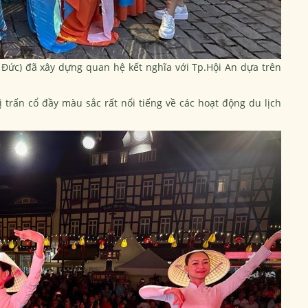
Đức) đã xây dựng quan hệ kết nghĩa với Tp.Hội An dựa trên
trấn cổ đầy màu sắc rất nổi tiếng về các hoạt động du lịch