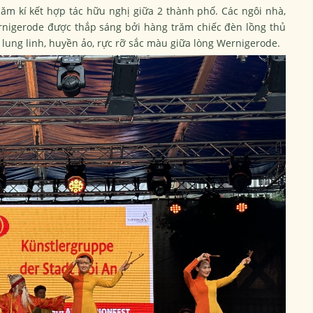
ăm kí kết hợp tác hữu nghị giữa 2 thành phố. Các ngôi nhà,
nigerode được thắp sáng bởi hàng trăm chiếc đèn lồng thủ
lung linh, huyền ảo, rực rỡ sắc màu giữa lòng Wernigerode.