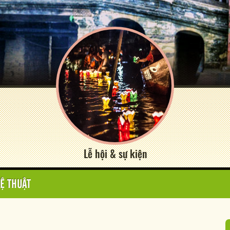
Lễ hội & sự kiện
Ệ THUẬT