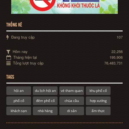
THỐNG KÊ
Đang truy cập
107
Hôm nay
22,256
Tháng hiện tại
195,906
Tổng lượt truy cập
76,483,731
TAGS
hội an
du lịch hội an
vé tham quan
khu phố cổ
phố cổ
đêm phố cổ
chùa cầu
hợp xướng
khách sạn
nhà hàng
di sản
ẩm thực