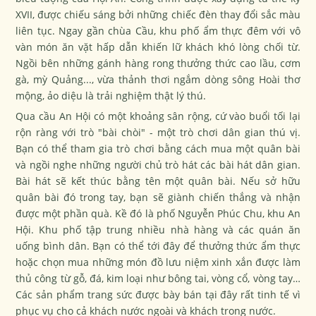
XVII, được chiếu sáng bởi những chiếc đèn thay đổi sắc màu
liên tục. Ngay gần chùa Cầu, khu phố ẩm thực đêm với vô
vàn món ăn vặt hấp dẫn khiến lữ khách khó lòng chối từ.
Ngồi bên những gánh hàng rong thưởng thức cao lầu, cơm
gà, mỳ Quảng..., vừa thảnh thơi ngắm dòng sông Hoài thơ
mộng, ảo diệu là trải nghiệm thật lý thú.
Qua cầu An Hội có một khoảng sân rộng, cứ vào buổi tối lại
rộn ràng với trò "bài chòi" - một trò chơi dân gian thú vị.
Bạn có thể tham gia trò chơi bằng cách mua một quân bài
và ngồi nghe những người chủ trò hát các bài hát dân gian.
Bài hát sẽ kết thúc bằng tên một quân bài. Nếu sở hữu
quân bài đó trong tay, bạn sẽ giành chiến thắng và nhận
được một phần quà. Kề đó là phố Nguyễn Phúc Chu, khu An
Hội. Khu phố tập trung nhiều nhà hàng và các quán ăn
uống bình dân. Bạn có thể tới đây để thưởng thức ẩm thực
hoặc chọn mua những món đồ lưu niệm xinh xắn được làm
thủ công từ gỗ, đá, kim loại như bông tai, vòng cổ, vòng tay…
Các sản phẩm trang sức được bày bán tại đây rất tinh tế vì
phục vụ cho cả khách nước ngoài và khách trong nước.