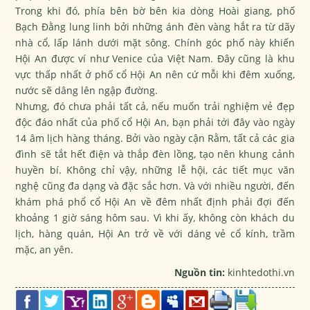
Trong khi đó, phía bên bờ bên kia dòng Hoài giang, phố
Bạch Đằng lung linh bởi những ánh đèn vàng hắt ra từ dãy
nhà cổ, lấp lánh dưới mặt sông. Chính góc phố này khiến
Hội An được ví như Venice của Việt Nam. Đây cũng là khu
vực thấp nhất ở phố cổ Hội An nên cứ mỗi khi đêm xuống,
nước sẽ dâng lên ngập đường.
Nhưng, đó chưa phải tất cả, nếu muốn trải nghiệm vẻ đẹp
độc đáo nhất của phố cổ Hội An, bạn phải tới đây vào ngày
14 âm lịch hàng tháng. Bởi vào ngày cận Rằm, tất cả các gia
đình sẽ tắt hết điện và thắp đèn lồng, tạo nên khung cảnh
huyền bí. Không chỉ vậy, những lễ hội, các tiết mục văn
nghệ cũng đa dạng và đặc sắc hơn. Và với nhiều người, đến
khám phá phổ cổ Hội An về đêm nhất định phải đợi đến
khoảng 1 giờ sáng hôm sau. Vì khi ấy, không còn khách du
lịch, hàng quán, Hội An trở về với dáng vẻ cổ kính, trầm
mặc, an yên.
Nguồn tin:
kinhtedothi.vn