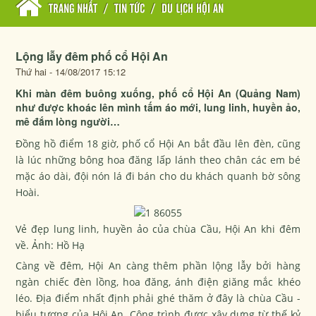
TRANG NHẤT
/
TIN TỨC
/
DU LỊCH HỘI AN
Lộng lẫy đêm phố cổ Hội An
Thứ hai - 14/08/2017 15:12
Khi màn đêm buông xuống, phố cổ Hội An (Quảng Nam)
như được khoác lên mình tấm áo mới, lung linh, huyền ảo,
mê đắm lòng người…
Đồng hồ điểm 18 giờ, phố cổ Hội An bắt đầu lên đèn, cũng
là lúc những bông hoa đăng lấp lánh theo chân các em bé
mặc áo dài, đội nón lá đi bán cho du khách quanh bờ sông
Hoài.
Vẻ đẹp lung linh, huyền ảo của chùa Cầu, Hội An khi đêm
về. Ảnh: Hồ Hạ
Càng về đêm, Hội An càng thêm phần lộng lẫy bởi hàng
ngàn chiếc đèn lồng, hoa đăng, ánh điện giăng mắc khéo
léo. Địa điểm nhất định phải ghé thăm ở đây là chùa Cầu -
biểu tượng của Hội An. Công trình được xây dựng từ thế kỷ