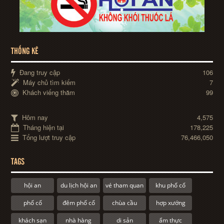
THỐNG KÊ
Đang truy cập
106
Máy chủ tìm kiếm
7
Khách viếng thăm
99
Hôm nay
4,575
Tháng hiện tại
178,225
Tổng lượt truy cập
76,466,050
TAGS
hội an
du lịch hội an
vé tham quan
khu phố cổ
phố cổ
đêm phố cổ
chùa cầu
hợp xướng
khách sạn
nhà hàng
di sản
ẩm thực