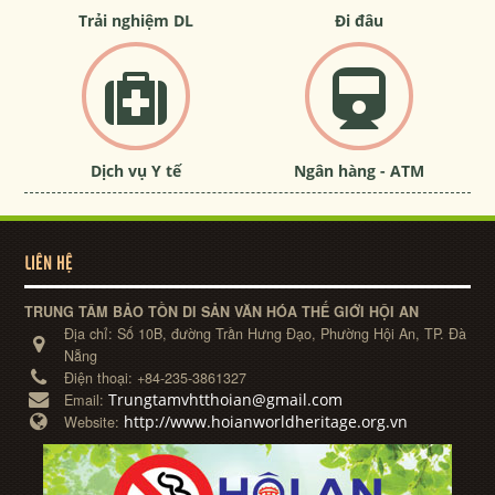
Trải nghiệm DL
Đi đâu
Dịch vụ Y tế
Ngân hàng - ATM
LIÊN HỆ
TRUNG TÂM BẢO TỒN DI SẢN VĂN HÓA THẾ GIỚI HỘI AN
Địa chỉ:
Số 10B, đường Trần Hưng Đạo, Phường Hội An, TP. Đà
Nẵng
Điện thoại:
+84-235-3861327
Trungtamvhtthoian@gmail.com
Email:
http://www.hoianworldheritage.org.vn
Website: