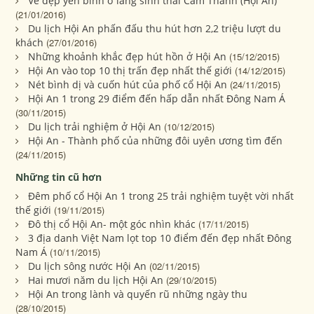
Vẻ đẹp yên bình ở làng sinh thái Cẩm Thanh (Hội An)
(21/01/2016)
Du lịch Hội An phấn đấu thu hút hơn 2,2 triệu lượt du
khách
(27/01/2016)
Những khoảnh khắc đẹp hút hồn ở Hội An
(15/12/2015)
Hội An vào top 10 thị trấn đẹp nhất thế giới
(14/12/2015)
Nét bình dị và cuốn hút của phố cổ Hội An
(24/11/2015)
Hội An 1 trong 29 điểm đến hấp dẫn nhất Đông Nam Á
(30/11/2015)
Du lịch trải nghiệm ở Hội An
(10/12/2015)
Hội An - Thành phố của những đôi uyên ương tìm đến
(24/11/2015)
Những tin cũ hơn
Đêm phố cổ Hội An 1 trong 25 trải nghiệm tuyệt vời nhất
thế giới
(19/11/2015)
Đô thị cổ Hội An- một góc nhìn khác
(17/11/2015)
3 địa danh Việt Nam lọt top 10 điểm đến đẹp nhất Đông
Nam Á
(10/11/2015)
Du lịch sông nước Hội An
(02/11/2015)
Hai mươi năm du lịch Hội An
(29/10/2015)
Hội An trong lành và quyến rũ những ngày thu
(28/10/2015)