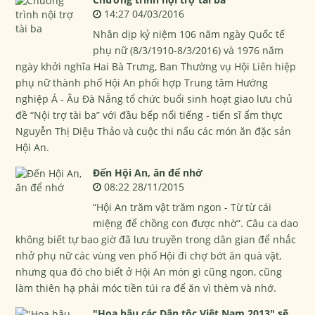
14:27 04/03/2016
Nhân dịp kỷ niệm 106 năm ngày Quốc tế
phụ nữ (8/3/1910-8/3/2016) và 1976 năm
ngày khởi nghĩa Hai Bà Trưng, Ban Thường vụ Hội Liên hiệp
phụ nữ thành phố Hội An phối hợp Trung tâm Hướng
nghiệp Á - Âu Đà Nẵng tổ chức buổi sinh hoạt giao lưu chủ
đề “Nội trợ tài ba” với đầu bếp nổi tiếng - tiến sĩ ẩm thực
Nguyễn Thị Diệu Thảo và cuộc thi nấu các món ăn đặc sản
Hội An.
Đến Hội An, ăn để nhớ
08:22 28/11/2015
“Hội An trăm vật trăm ngon - Từ từ cái
miệng để chồng con được nhờ”. Câu ca dao
không biết tự bao giờ đã lưu truyền trong dân gian để nhắc
nhở phụ nữ các vùng ven phố Hội đi chợ bớt ăn quà vặt,
nhưng qua đó cho biết ở Hội An món gì cũng ngon, cũng
làm thiên hạ phải móc tiền túi ra để ăn vì thèm và nhớ.
"Hoa hậu các Dân tộc Việt Nam 2013" sẽ