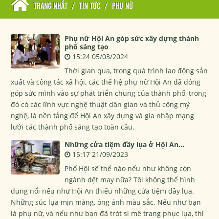
TRANG NHẤT
/
TIN TỨC
/
PHỤ NỮ
Phụ nữ Hội An góp sức xây dựng thành
phố sáng tạo
15:24 05/03/2024
Thời gian qua, trong quá trình lao động sản
xuất và công tác xã hội, các thế hệ phụ nữ Hội An đã đóng
góp sức mình vào sự phát triển chung của thành phố, trong
đó có các lĩnh vực nghệ thuật dân gian và thủ công mỹ
nghệ, là nền tảng để Hội An xây dựng và gia nhập mạng
lưới các thành phố sáng tạo toàn cầu.
Những cửa tiệm đầy lụa ở Hội An...
15:17 21/09/2023
Phố Hội sẽ thế nào nếu như không còn
ngành dệt may nữa? Tôi không thể hình
dung nổi nếu như Hội An thiếu những cửa tiệm đầy lụa.
Những súc lụa mịn màng, óng ánh màu sắc. Nếu như bạn
là phụ nữ, và nếu như bạn đã trót si mê trang phục lụa, thì