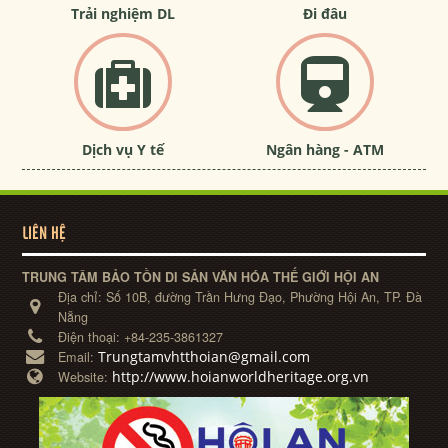
Trải nghiệm DL
Đi đâu
Dịch vụ Y tế
Ngân hàng - ATM
LIÊN HỆ
TRUNG TÂM BẢO TỒN DI SẢN VĂN HÓA THẾ GIỚI HỘI AN
Địa chỉ:
Số 10B, đường Trần Hưng Đạo, Phường Hội An, TP. Đà
Nẵng
Điện thoại:
+84-235-3861327
Trungtamvhtthoian@gmail.com
Email:
http://www.hoianworldheritage.org.vn
Website: