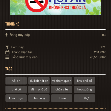
THỐNG KÊ
Đang truy cập
83
Hôm nay
171
Tháng hiện tại
231,037
Tổng lượt truy cập
76,518,862
TAGS
hội an
du lịch hội an
vé tham quan
khu phố cổ
phố cổ
đêm phố cổ
chùa cầu
hợp xướng
khách sạn
nhà hàng
di sản
ẩm thực