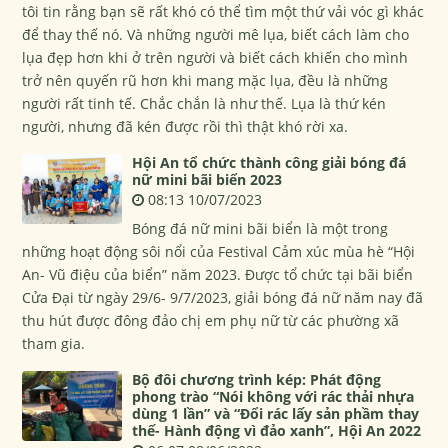
tôi tin rằng bạn sẽ rất khó có thể tìm một thứ vải vóc gì khác
để thay thế nó. Và những người mê lụa, biết cách làm cho
lụa đẹp hơn khi ở trên người và biết cách khiến cho mình
trở nên quyến rũ hơn khi mang mặc lụa, đều là những
người rất tinh tế. Chắc chắn là như thế. Lụa là thứ kén
người, nhưng đã kén được rồi thì thật khó rời xa.
Hội An tổ chức thành công giải bóng đá
nữ mini bãi biển 2023
08:13 10/07/2023
Bóng đá nữ mini bãi biển là một trong
những hoạt động sôi nổi của Festival Cảm xúc mùa hè “Hội
An- Vũ điệu của biển” năm 2023. Được tổ chức tại bãi biển
Cửa Đại từ ngày 29/6- 9/7/2023, giải bóng đá nữ năm nay đã
thu hút được đông đảo chị em phụ nữ từ các phường xã
tham gia.
Bộ đôi chương trình kép: Phát động
phong trào “Nói không với rác thải nhựa
dùng 1 lần” và “Đổi rác lấy sản phầm thay
thế- Hành động vì đảo xanh”, Hội An 2022