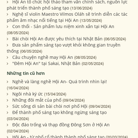
Hội An tổ chức hội thảo tham vấn chính sách, nguồn lực
phát triển thành phố sáng tạo
(13/06/2024)
Nghệ sĩ violin Maestro Vilmos Oláh sẽ trình diễn các tác
phẩm âm nhạc nổi tiếng tại Hội An
(13/05/2024)
Con thổi - Sản phẩm lưu niệm xinh xắn tại Hội An
(08/05/2024)
Bài chòi Hội An được yêu thích tại Nhật Bản
(06/05/2024)
Đưa sản phẩm sáng tạo vượt khỏi không gian truyền
thống
(06/05/2024)
Câu chuyện nghề may Hội An
(08/05/2024)
"Đêm Hội An" tại Sakai, Nhật Bản
(02/05/2024)
Những tin cũ hơn
Nghề và làng nghề Hội An- Quá trình nhìn lại!
(16/04/2024)
Ngôi nhà ký ức
(15/04/2024)
Những đôi mắt của phố
(09/04/2024)
Sức sống di sản bài chòi nơi phố Hội
(09/04/2024)
Để thành phố sáng tạo không ngừng sáng tạo
(03/04/2024)
Độc đáo trống và thạp đồng Đông Sơn ở Hội An
(02/04/2024)
Hội An - từ phố cổ thành thành phố sáng tạo
(20/03/2024)