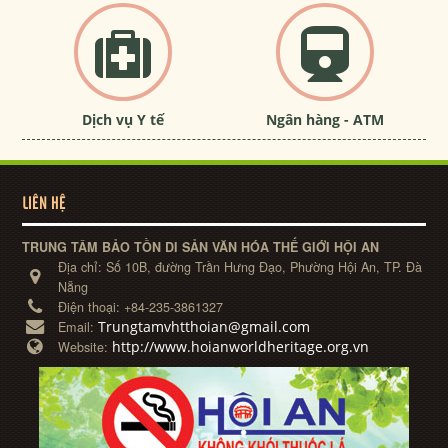
Dịch vụ Y tế
Ngân hàng - ATM
LIÊN HỆ
TRUNG TÂM BẢO TỒN DI SẢN VĂN HÓA THẾ GIỚI HỘI AN
Địa chỉ:
Số 10B, đường Trần Hưng Đạo, Phường Hội An, TP. Đà
Nẵng
Điện thoại:
+84-235-3861327
Trungtamvhtthoian@gmail.com
Email:
http://www.hoianworldheritage.org.vn
Website: