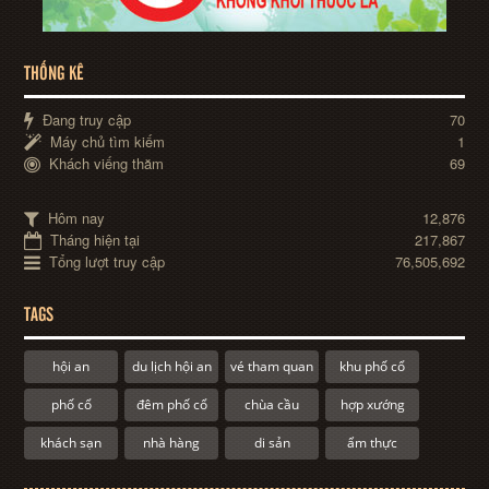
THỐNG KÊ
Đang truy cập
70
Máy chủ tìm kiếm
1
Khách viếng thăm
69
Hôm nay
12,876
Tháng hiện tại
217,867
Tổng lượt truy cập
76,505,692
TAGS
hội an
du lịch hội an
vé tham quan
khu phố cổ
phố cổ
đêm phố cổ
chùa cầu
hợp xướng
khách sạn
nhà hàng
di sản
ẩm thực