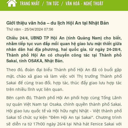
TRANG NHẤT
/
TIN TỨC
/
VĂN HOÁ - NGHỆ THUẬT
Giới thiệu văn hóa – du lịch Hội An tại Nhật Bản
Thứ năm - 25/04/2024 07:56
Chiều 24/4, UBND TP Hội An (tỉnh Quảng Nam) cho biết,
nhằm tiếp tục vun đắp mối quan hệ giao lưu mật thiết giữa
nhân dân hai địa phương, hai quốc gia. từ ngày 24-28/4,
Thành phố Hội An có chuyến công tác tại Thành phố
Sakai, tỉnh OSAKA, Nhật Bản.
Theo đó, đoàn đại biểu Thành phố Hội An đã có buổi gặp
mặt, chào xã giao và làm việc với Thị trưởng Thành phố
Sakai để cùng trao đổi, hợp tác, thúc đẩy giao lưu hợp tác
trên nhiều lĩnh vực liên quan.
Bên cạnh đó, Thành phố Hội An phối hợp cùng Tổng Lãnh
sự quán Việt Nam tại Osaka, chính quyền thành phố Sakai,
Hội giao lưu quốc tế và Hội hữu nghị Nhật - Việt thành phố
Sakai tổ chức sự kiện "Đêm Hội An tại Sakai". Chương trình
sẽ diễn ra từ 17h00 ngày 26/4 tại Nhà hát Fenice Sakai với