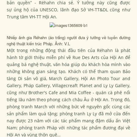
bản quyền” - Réhahn chia sẻ. Ý tưởng này cũng được
sự ủng hộ của UNESCO, lãnh đạo Sở VH-TT&DL cũng như
Trung tâm VH-TT Hội An.
Nhiếp ảnh gia Réhahn (áo trắng) người đưa ý tưởng về tuyến đường
nghệ thuật kiến trúc Pháp. Ảnh: V.L
Một trong những động thái đầu tiên của Réhahn là phát
hành tờ giới thiệu miễn phí về Rue Des Arts của Hội An để
quảng bá nghệ thuật, văn hóa giúp du khách hòa mình vào
những không gian sáng tạo. Khách có thể tham quan Bảo
tàng Di sản vô giá, March Gallery, Hội An Photo Tour and
Gallery, Pháp Gallery, Villagecreaft Planet and Ly Ly Gallery,
cũng như Brother's Cafe and Mia Coffee - quán cà phê nổi
tiếng lâu năm theo phong cách châu Âu ở Hội An. Trong đó,
phòng tranh March với những bức vẽ nguyên gốc cùng các
sản phẩm làm quà tặng; phòng tranh Ly Ly đã mở cửa đến
nay được 23 năm với các tác phẩm mang đậm dấu ấn Việt
Nam; phòng tranh Pháp với những tác phẩm đương đại về
Hội An và vùng thôn quê…