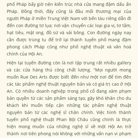
phố Pháp bấy giờ nên kiến trúc nhà cửa mang đậm dấu ấn
Pháp. Đồng thời, đây cũng là đầu mối thương mại của
người Pháp ở miền Trung Việt Nam với bến tàu riêng dẫn đi
đến con đường tơ lụa; nơi vận chuyển các loại gia vị, tơ tằm,
hạt tiêu, mật ong, đồ sứ và vải bông. Con đường ngày nay
cần được trùng tu để trở lại thành tuyến phố mang đậm
phong cách Pháp cũng như phố nghệ thuật và văn hoá
chính của Hội An.
Hiện tại tuyến đường còn là nơi tập trung rất nhiều gallery
và các cửa hàng thủ công chất lượng. “Mọi người mong
muốn Rue Des Arts được biết đến như một nơi để tìm đến
các tác phẩm nghệ thuật nguyên bản và có giá trị cao ở Hội
An. Có nhiều doanh nghiệp trong phố cổ đang xâm phạm
bản quyền từ các sản phẩm sáng tạo, gây khó khăn cho du
khách khi muốn tiếp cận những tác phẩm nghệ thuật
nguyên bản từ các nghệ sĩ chân chính. Việc hình thành
tuyến phố nghệ thuật Phan Bội Châu cũng chính là thực
hiện mong muốn của những nghệ sĩ về một Hội An trở
thành nơi tiên phong nói không với những vấn nạn vi phạm