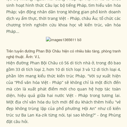
sinh hoạt hình thức Câu lạc bộ tiếng Pháp, tìm hiểu văn hóa
Pháp; vận động nhân dân trong không gian phố kinh doanh
dịch vụ ẩm thực, thời trang Việt - Pháp, châu Âu; tổ chức các
chương trình nghiên cứu khoa học về kiến trúc, văn hóa
Pháp...
Trên tuyến đường Phan Bội Châu hiện có nhiều bảo tàng, phòng tranh
nghệ thuật. Ảnh: V.L
Hiện đường Phan Bội Châu có 56 di tích nhà ở, trong đó bao
gồm 33 di tích loại 2, hơn 10 di tích loại 3 và 12 di tích loại 4,
phần lớn mang kiểu thức kiến trúc Pháp. “Với sự xuất hiện
của “Phố văn hóa Việt - Pháp” sẽ không chỉ là một đích đến
mà còn là xuất phát điểm mới cho quan hệ hợp tác toàn
diện, hiệu quả giữa hai nước Việt - Pháp trong tương lai.
Một địa chỉ văn hóa du lịch mới để du khách thêm hiểu “vẻ
đẹp không trùng lặp của phố phường Hội An” như cố kiến
trúc sư Ba Lan Ka-zik từng nói, tại sao không?” - ông Phùng
đặt câu hỏi.