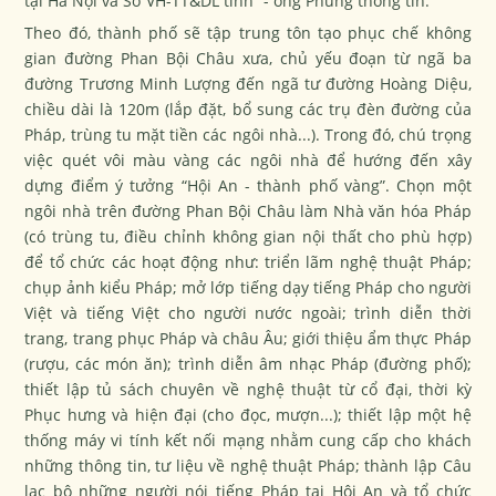
tại Hà Nội và Sở VH-TT&DL tỉnh” - ông Phùng thông tin.
Theo đó, thành phố sẽ tập trung tôn tạo phục chế không
gian đường Phan Bội Châu xưa, chủ yếu đoạn từ ngã ba
đường Trương Minh Lượng đến ngã tư đường Hoàng Diệu,
chiều dài là 120m (lắp đặt, bổ sung các trụ đèn đường của
Pháp, trùng tu mặt tiền các ngôi nhà...). Trong đó, chú trọng
việc quét vôi màu vàng các ngôi nhà để hướng đến xây
dựng điểm ý tưởng “Hội An - thành phố vàng”. Chọn một
ngôi nhà trên đường Phan Bội Châu làm Nhà văn hóa Pháp
(có trùng tu, điều chỉnh không gian nội thất cho phù hợp)
để tổ chức các hoạt động như: triển lãm nghệ thuật Pháp;
chụp ảnh kiểu Pháp; mở lớp tiếng dạy tiếng Pháp cho người
Việt và tiếng Việt cho người nước ngoài; trình diễn thời
trang, trang phục Pháp và châu Âu; giới thiệu ẩm thực Pháp
(rượu, các món ăn); trình diễn âm nhạc Pháp (đường phố);
thiết lập tủ sách chuyên về nghệ thuật từ cổ đại, thời kỳ
Phục hưng và hiện đại (cho đọc, mượn...); thiết lập một hệ
thống máy vi tính kết nối mạng nhằm cung cấp cho khách
những thông tin, tư liệu về nghệ thuật Pháp; thành lập Câu
lạc bộ những người nói tiếng Pháp tại Hội An và tổ chức