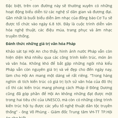
Đặc biệt, trên con đường này sẽ thường xuyên có những
hoạt động biểu diễn từ các nghệ sĩ dân gian và đương đại.
Gần nhất là buổi biểu diễn âm nhạc của đồng bào Cơ Tu sẽ
được tổ chức vào ngày 6.8 tới. Đây là cuộc trình diễn văn
hóa nghệ thuật, các điệu múa, trang phục và âm nhạc
truyền thống.
Đánh thức những giá trị văn hóa Pháp
Khảo sát tại Hội An cho thấy, hình ảnh nước Pháp vẫn còn
hiện diện khá nhiều qua các công trình kiến trúc, món ăn
và văn hóa. Không khó để bắt gặp những ngôi nhà kiểu
Pháp vẫn còn nguyên giá trị và vẻ đẹp cho đến ngày nay,
làm cho Hội An mang một dáng vẻ rất riêng. “Trong hàng
nghìn di tích kiến trúc có giá trị lịch sử văn hóa của đô thị
cổ thì các kiến trúc mang phong cách Pháp ở Đông Dương
cũng đã góp phần để Hội An không những đạt được một
trong hai tiêu chí của UNESCO, mà còn có những công trình
kiến trúc hội tụ được các yếu tố nghệ thuật dân tộc truyền
thống” - ông Võ Phùng - Giám đốc Trung tâm VH-TT TP.Hội
An cho biết.