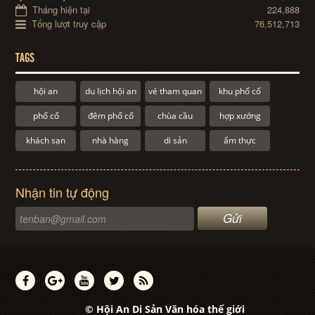
Tháng hiện tại
224,888
Tổng lượt truy cập
76,512,713
TAGS
hội an
du lịch hội an
vé tham quan
khu phố cổ
phố cổ
đêm phố cổ
chùa cầu
hợp xướng
khách sạn
nhà hàng
di sản
ẩm thực
Nhận tin tự động
© Hội An Di Sản Văn hóa thế giới