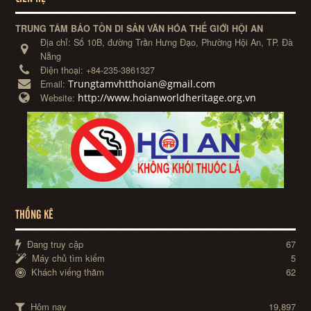
TRUNG TÂM BẢO TỒN DI SẢN VĂN HÓA THẾ GIỚI HỘI AN
Địa chỉ:
Số 10B, đường Trần Hưng Đạo, Phường Hội An, TP. Đà
Nẵng
Điện thoại:
+84-235-3861327
Trungtamvhtthoian@gmail.com
Email:
http://www.hoianworldheritage.org.vn
Website:
THỐNG KÊ
Đang truy cập
67
Máy chủ tìm kiếm
5
Khách viếng thăm
62
Hôm nay
19,897