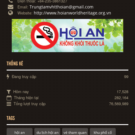
Điện thoại:
+84-235-3861327
Trungtamvhtthoian@gmail.com
Email:
http://www.hoianworldheritage.org.vn
Website:
THỐNG KÊ
Đang truy cập
99
Hôm nay
17,528
Tháng hiện tại
282,164
Tổng lượt truy cập
76,569,989
TAGS
hội an
du lịch hội an
vé tham quan
khu phố cổ