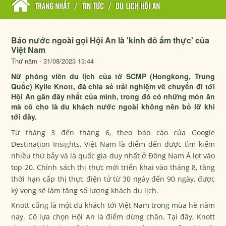
TRANG NHẤT
/
TIN TỨC
/
DU LỊCH HỘI AN
Báo nước ngoài gọi Hội An là 'kinh đô ẩm thực' của
Việt Nam
Thứ năm - 31/08/2023 13:44
Nữ phóng viên du lịch của tờ SCMP (Hongkong, Trung
Quốc) Kylie Knott, đã chia sẻ trải nghiệm về chuyến đi tới
Hội An gần đây nhất của mình, trong đó có những món ăn
mà cô cho là du khách nước ngoài không nên bỏ lỡ khi
tới đây.
Từ tháng 3 đến tháng 6, theo báo cáo của Google
Destination Insights, Việt Nam là điểm đến được tìm kiếm
nhiều thứ bảy và là quốc gia duy nhất ở Đông Nam Á lọt vào
top 20. Chính sách thị thực mới triển khai vào tháng 8, tăng
thời hạn cấp thị thực điện tử từ 30 ngày đến 90 ngày, được
kỳ vọng ​​sẽ làm tăng số lượng khách du lịch.
Knott cũng là một du khách tới Việt Nam trong mùa hè năm
nay. Cô lựa chọn Hội An là điểm dừng chân. Tại đây, Knott