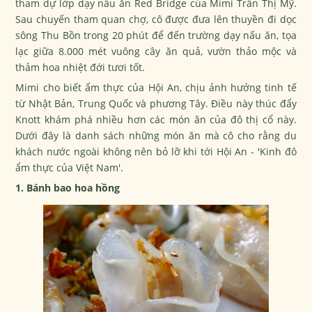
tham dự lớp dạy nấu ăn Red Bridge của Mimi Trần Thị Mỹ.
Sau chuyến tham quan chợ, cô được đưa lên thuyền đi dọc
sông Thu Bồn trong 20 phút để đến trường dạy nấu ăn, tọa
lạc giữa 8.000 mét vuông cây ăn quả, vườn thảo mộc và
thảm hoa nhiệt đới tươi tốt.
Mimi cho biết ẩm thực của Hội An, chịu ảnh hưởng tinh tế
từ Nhật Bản, Trung Quốc và phương Tây. Điều này thúc đẩy
Knott khám phá nhiều hơn các món ăn của đô thị cổ này.
Dưới đây là danh sách những món ăn mà cô cho rằng du
khách nước ngoài không nên bỏ lỡ khi tới Hội An - 'Kinh đô
ẩm thực của Việt Nam'.
1. Bánh bao hoa hồng