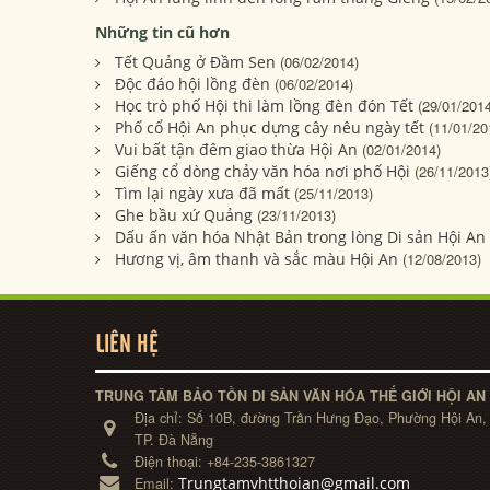
Những tin cũ hơn
Tết Quảng ở Đầm Sen
(06/02/2014)
Độc đáo hội lồng đèn
(06/02/2014)
Học trò phố Hội thi làm lồng đèn đón Tết
(29/01/2014
Phố cổ Hội An phục dựng cây nêu ngày tết
(11/01/20
Vui bất tận đêm giao thừa Hội An
(02/01/2014)
Giếng cổ dòng chảy văn hóa nơi phố Hội
(26/11/2013
Tìm lại ngày xưa đã mất
(25/11/2013)
Ghe bầu xứ Quảng
(23/11/2013)
Dấu ấn văn hóa Nhật Bản trong lòng Di sản Hội An
Hương vị, âm thanh và sắc màu Hội An
(12/08/2013)
LIÊN HỆ
TRUNG TÂM BẢO TỒN DI SẢN VĂN HÓA THẾ GIỚI HỘI AN
Địa chỉ:
Số 10B, đường Trần Hưng Đạo, Phường Hội An,
TP. Đà Nẵng
Điện thoại:
+84-235-3861327
Trungtamvhtthoian@gmail.com
Email: