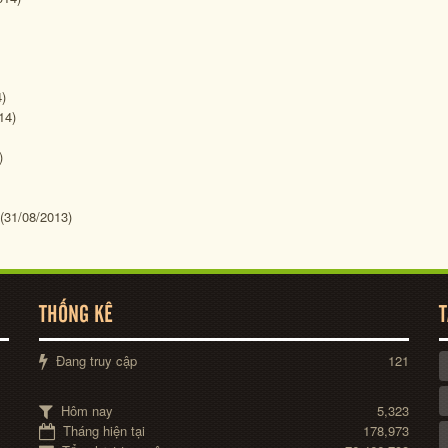
)
14)
)
(31/08/2013)
THỐNG KÊ
T
Đang truy cập
121
Hôm nay
5,323
Tháng hiện tại
178,973