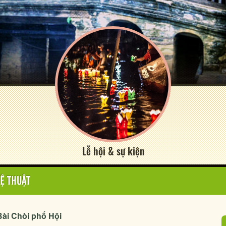
Lễ hội & sự kiện
Ệ THUẬT
ài Chòi phố Hội