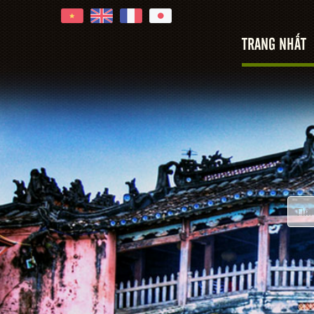
oi An
TRANG NHẤT