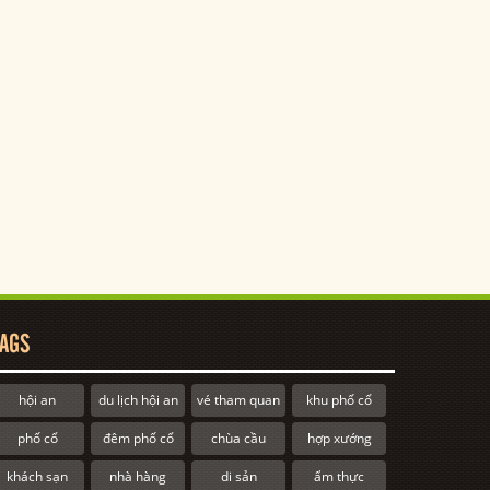
AGS
hội an
du lịch hội an
vé tham quan
khu phố cổ
phố cổ
đêm phố cổ
chùa cầu
hợp xướng
khách sạn
nhà hàng
di sản
ẩm thực