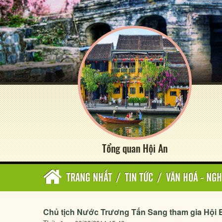
Tổng quan Hội An
TRANG NHẤT
/
TIN TỨC
/
VĂN HOÁ - NGH
Chủ tịch Nước Trương Tấn Sang tham gia Hội B