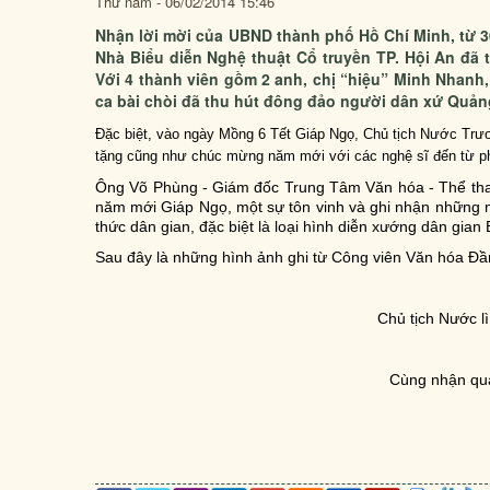
Thứ năm - 06/02/2014 15:46
Nhận lời mời của UBND thành phố Hồ Chí Minh, từ 3
Nhà Biểu diễn Nghệ thuật Cổ truyền TP. Hội An đã 
Với 4 thành viên gồm 2 anh, chị “hiệu” Minh Nhanh,
ca bài chòi đã thu hút đông đảo người dân xứ Quản
Đặc biệt, vào ngày Mồng 6 Tết Giáp Ngọ, Chủ tịch Nước Trươn
tặng cũng như chúc mừng năm mới với các nghệ sĩ đến từ ph
Ông Võ Phùng - Giám đốc Trung Tâm Văn hóa - Thể thao 
năm mới Giáp Ngọ, một sự tôn vinh và ghi nhận những nỗ 
thức dân gian, đặc biệt là loại hình diễn xướng dân gian 
Sau đây là những hình ảnh ghi từ Công viên Văn hóa Đầ
Chủ tịch Nước l
Cùng nhận quà