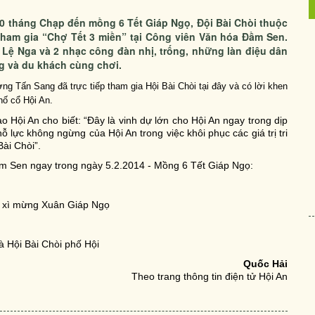
0 tháng Chạp đến mồng 6 Tết Giáp Ngọ, Đội Bài Chòi thuộc
tham gia “Chợ Tết 3 miền” tại Công viên Văn hóa Đầm Sen.
 Lệ Nga và 2 nhạc công đàn nhị, trống, những làn điệu dân
g và du khách cùng chơi.
g Tấn Sang đã trực tiếp tham gia Hội Bài Chòi tại đây và có lời khen
ố cổ Hội An.
Hội An cho biết: “Đây là vinh dự lớn cho Hội An ngay trong dịp
lực không ngừng của Hội An trong việc khôi phục các giá trị tri
Bài Chòi”.
m Sen ngay trong ngày 5.2.2014 - Mồng 6 Tết Giáp Ngọ:
ì xì mừng Xuân Giáp Ngọ
 Hội Bài Chòi phố Hội
Quốc Hải
Theo trang thông tin điện tử Hội An