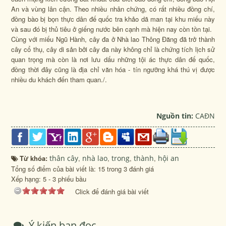
An và vùng lân cận. Theo nhiều nhân chứng, có rất nhiều đồng chí,
đồng bào bị bọn thực dân đế quốc tra khảo dã man tại khu miếu này
và sau đó bị thủ tiêu ở giếng nước bên cạnh mà hiện nay còn tồn tại.
Cùng với miếu Ngũ Hành, cây đa ở Nhà lao Thông Đăng đã trở thành
cây cổ thụ, cây di sản bởi cây đa này không chỉ là chứng tích lịch sử
quan trọng mà còn là nơi lưu dấu những tội ác thực dân đế quốc,
đồng thời đây cũng là địa chỉ văn hóa - tín ngưỡng khá thú vị được
nhiều du khách đến tham quan./.
Nguồn tin:
CAĐN
Từ khóa:
thân cây
,
nhà lao
,
trong
,
thành
,
hội an
Tổng số điểm của bài viết là: 15 trong 3 đánh giá
Xếp hạng:
5
-
3
phiếu bầu
Click để đánh giá bài viết
Ý kiến bạn đọc