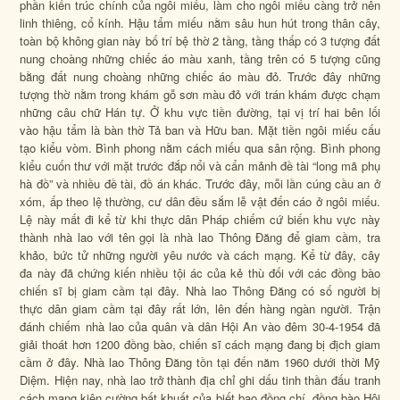
phần kiến trúc chính của ngôi miếu, làm cho ngôi miếu càng trở nên
linh thiêng, cổ kính. Hậu tẩm miếu nằm sâu hun hút trong thân cây,
toàn bộ không gian này bố trí bệ thờ 2 tầng, tầng thấp có 3 tượng đất
nung choàng những chiếc áo màu xanh, tầng trên có 5 tượng cũng
bằng đất nung choàng những chiếc áo màu đỏ. Trước đây những
tượng thờ nằm trong khám gỗ sơn màu đỏ với trán khám được chạm
những câu chữ Hán tự. Ở khu vực tiền đường, tại vị trí hai bên lối
vào hậu tẩm là bàn thờ Tả ban và Hữu ban. Mặt tiền ngôi miếu cấu
tạo kiểu vòm. Bình phong nằm cách miếu qua sân rộng. Bình phong
kiểu cuốn thư với mặt trước đắp nổi và cẩn mảnh đề tài
“long mã phụ
hà đồ”
và nhiều đề tài, đồ án khác. Trước đây, mỗi lần cúng cầu an ở
xóm, ấp theo lệ thường, cư dân đều sắm lễ vật đến cáo ở ngôi miếu.
Lệ này mất đi kể từ khi thực dân Pháp chiếm cứ biến khu vực này
thành nhà lao với tên gọi là nhà lao Thông Đăng để giam cầm, tra
khảo, bức tử những người yêu nước và cách mạng. Kể từ đây, cây
đa này đã chứng kiến nhiều tội ác của kẻ thù đối với các đồng bào
chiến sĩ bị giam cầm tại đây. Nhà lao Thông Đăng có số người bị
thực dân giam cầm tại đây rất lớn, lên đến hàng ngàn người. Trận
đánh chiếm nhà lao của quân và dân Hội An vào đêm 30-4-1954 đã
giải thoát hơn 1200 đồng bào, chiến sĩ cách mạng đang bị địch giam
cầm ở đây. Nhà lao Thông Đăng tồn tại đến năm 1960 dưới thời Mỹ
Diệm. Hiện nay, nhà lao trở thành địa chỉ ghi dấu tinh thần đấu tranh
cách mạng kiên cường bất khuất của biết bao đồng chí, đồng bào Hội