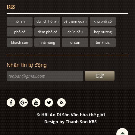
TAGS
hội an
du lịch hội an
vé tham quan
khu phố cổ
phố cổ
đêm phố cổ
chùa cầu
hợp xướng
khách sạn
nhà hàng
di sản
ẩm thực
Nhận tin tự động
© Hội An Di Sản Văn hóa thế giới
Design by
Thanh Son KBS