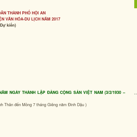
DÂN THÀNH PHỐ HỘI AN
ỆN VĂN HÓA-DU LỊCH NĂM 2017
(Dự kiến)
 NĂM NGÀY THÀNH LẬP ĐẢNG CỘNG SẢN VIỆT NAM (3/2/1930 –
ính Thân đến Mồng 7 tháng Giêng năm Đinh Dậu )