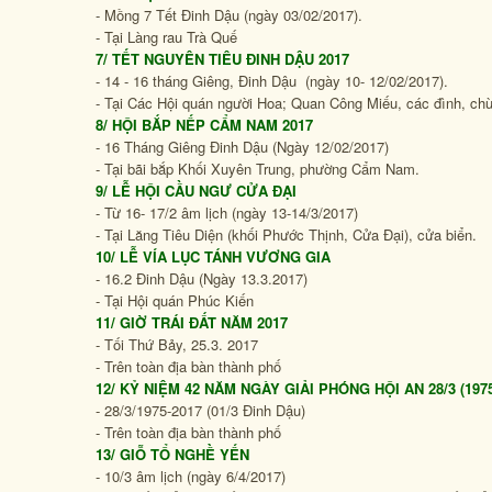
- Mồng 7 Tết Đinh Dậu (ngày 03/02/2017).
- Tại Làng rau Trà Quế
7/ TẾT NGUYÊN TIÊU ĐINH DẬU 2017
- 14 - 16 tháng Giêng, Đinh Dậu (ngày 10- 12/02/2017).
- Tại Các Hội quán người Hoa; Quan Công Miếu, các đình, chùa
8/ HỘI BẮP NẾP CẨM NAM 2017
- 16 Tháng Giêng Đinh Dậu (Ngày 12/02/2017)
- Tại bãi bắp Khối Xuyên Trung, phường Cẩm Nam.
9/ LỄ HỘI CẦU NGƯ CỬA ĐẠI
- Từ 16- 17/2 âm lịch (ngày 13-14/3/2017)
- Tại Lăng Tiêu Diện (khối Phước Thịnh, Cửa Đại), cửa biển.
10/ LỄ VÍA LỤC TÁNH VƯƠNG GIA
- 16.2 Đinh Dậu (Ngày 13.3.2017)
- Tại Hội quán Phúc Kiến
11/ GIỜ TRÁI ĐẤT NĂM 2017
- Tối Thứ Bảy, 25.3. 2017
- Trên toàn địa bàn thành phố
12/ KỶ NIỆM 42 NĂM NGÀY GIẢI PHÓNG HỘI AN 28/3 (1975 
- 28/3/1975-2017 (01/3 Đinh Dậu)
- Trên toàn địa bàn thành phố
13/ GIỖ TỔ NGHỀ YẾN
- 10/3 âm lịch (ngày 6/4/2017)