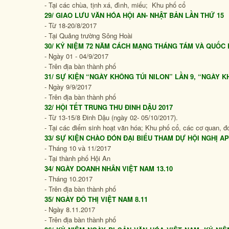
- Tại các chùa, tịnh xá, đình, miếu; Khu phố cổ
29/ GIAO LƯU VĂN HÓA HỘI AN- NHẬT BẢN LẦN THỨ 15
- Từ 18-20/8/2017
- Tại Quảng trường Sông Hoài
30/ KỶ NIỆM 72 NĂM CÁCH MẠNG THÁNG TÁM VÀ QUỐC 
- Ngày 01 - 04/9/2017
- Trên địa bàn thành phố
31/ SỰ KIỆN “NGÀY KHÔNG TÚI NILON” LẦN 9, “NGÀY K
- Ngày 9/9/2017
- Trên địa bàn thành phố
32/ HỘI TẾT TRUNG THU ĐINH DẬU 2017
- Từ 13-15/8 Đinh Dậu (ngày 02- 05/10/2017).
- Tại các điểm sinh hoạt văn hóa; Khu phố cổ, các cơ quan, đ
33/ SỰ KIỆN CHÀO ĐÓN ĐẠI BIỂU THAM DỰ HỘI NGHỊ A
- Tháng 10 và 11/2017
- Tại thành phố Hội An
34/ NGÀY DOANH NHÂN VIỆT NAM 13.10
- Tháng 10.2017
- Trên địa bàn thành phố
35/ NGÀY ĐÔ THỊ VIỆT NAM 8.11
- Ngày 8.11.2017
- Trên địa bàn thành phố