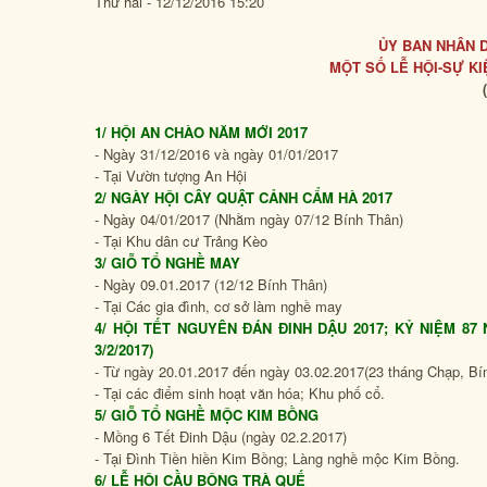
Thứ hai - 12/12/2016 15:20
ỦY BAN NHÂN 
MỘT SỐ LỄ HỘI-SỰ KI
1/ HỘI AN CHÀO NĂM MỚI 2017
- Ngày 31/12/2016 và ngày 01/01/2017
- Tại Vườn tượng An Hội
2/ NGÀY HỘI CÂY QUẬT CẢNH CẨM HÀ 2017
- Ngày 04/01/2017 (Nhằm ngày 07/12 Bính Thân)
- Tại Khu dân cư Trảng Kèo
3/ GIỖ TỔ NGHỀ MAY
- Ngày 09.01.2017 (12/12 Bính Thân)
- Tại Các gia đình, cơ sở làm nghề may
4/ HỘI TẾT NGUYÊN ĐÁN ĐINH DẬU 2017; KỶ NIỆM 87
3/2/2017)
- Từ ngày 20.01.2017 đến ngày 03.02.2017(23 tháng Chạp, B
- Tại các điểm sinh hoạt văn hóa; Khu phố cổ.
5/ GIỖ TỔ NGHỀ MỘC KIM BỒNG
- Mồng 6 Tết Đinh Dậu (ngày 02.2.2017)
- Tại Đình Tiền hiền Kim Bồng; Làng nghề mộc Kim Bồng.
6/ LỄ HỘI CẦU BÔNG TRÀ QUẾ