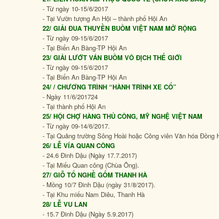
- Từ ngày 10-15/6/2017
- Tại Vườn tượng An Hội – thành phố Hội An
22/ GIẢI ĐUA THUYỀN BUỒM VIỆT NAM MỞ RỘNG
- Từ ngày 09-15/6/2017
- Tại Biển An Bàng-TP Hội An
23/ GIẢI LƯỚT VÁN BUỒM VÔ ĐỊCH THẾ GIỚI
- Từ ngày 09-15/6/2017
- Tại Biển An Bàng-TP Hội An
24/ / CHƯƠNG TRÌNH “HÀNH TRÌNH XE CỔ”
- Ngày 11/6/201724
- Tại thành phố Hội An
25/ HỘI CHỢ HÀNG THỦ CÔNG, MỸ NGHỆ VIỆT NAM
- Từ ngày 09-14/6/2017.
- Tại Quảng trường Sông Hoài hoặc Công viên Văn hóa Đồng 
26/ LỄ VÍA QUAN CÔNG
- 24.6 Đinh Dậu (Ngày 17.7.2017)
- Tại Miếu Quan công (Chùa Ông).
27/ GIỖ TỔ NGHỀ GỐM THANH HÀ
- Mồng 10/7 Đinh Dậu (ngày 31/8/2017).
- Tại Khu miếu Nam Diêu, Thanh Hà
28/ LỄ VU LAN
- 15.7 Đinh Dậu (Ngày 5.9.2017)