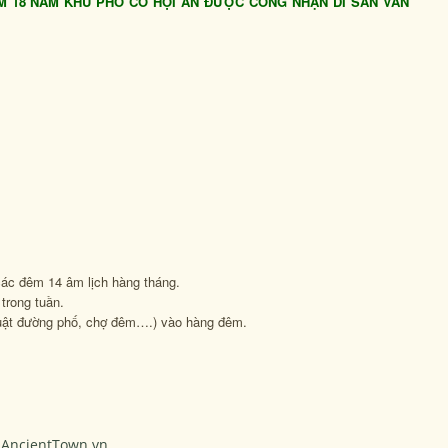
IỆM 18 NĂM KHU PHỐ CỔ HỘI AN ĐƯỢC CÔNG NHẬN DI SẢN VĂN
ác đêm 14 âm lịch hàng tháng.
trong tuần.
uật đường phố, chợ đêm….) vào hàng đêm.
AncientTown.vn