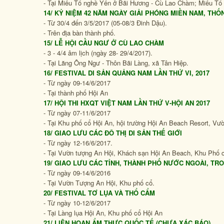
- Tại Miếu Tổ nghề Yến ở Bãi Hương - Cù Lao Chàm; Miếu Tổ
14/ KỶ NIỆM 42 NĂM NGÀY GIẢI PHÓNG MIỀN NAM, THỐNG
- Từ 30/4 đến 3/5/2017 (05-08/3 Đinh Dậu).
- Trên địa bàn thành phố.
15/ LỄ HỘI CẦU NGƯ Ở CÙ LAO CHÀM
- 3 - 4/4 âm lịch (ngày 28- 29/4/2017).
- Tại Lăng Ông Ngư - Thôn Bãi Làng, xã Tân Hiệp.
16/ FESTIVAL DI SẢN QUẢNG NAM LẦN THỨ VI, 2017
- Từ ngày 09-14/6/2017
- Tại thành phố Hội An
17/ HỘI THI HXQT VIỆT NAM LẦN THỨ V-HỘI AN 2017
- Từ ngày 07-11/6/2017
- Tại Khu phố cổ Hội An, hội trường Hội An Beach Resort, Vư
18/ GIAO LƯU CÁC ĐÔ THỊ DI SẢN THẾ GIỚI
- Từ ngày 12-16/6/2017.
- Tại Vườn tượng An Hội, Khách sạn Hội An Beach, Khu Phố 
19/ GIAO LƯU CÁC TỈNH, THÀNH PHỐ NƯỚC NGOÀI, T
- Từ ngày 09-14/6/2016
- Tại Vườn Tượng An Hội, Khu phố cổ.
20/ FESTIVAL TƠ LỤA VÀ THỔ CẨM
- Từ ngày 10-12/6/2017
- Tại Làng lụa Hội An, Khu phố cổ Hội An
21/ LIÊN HOAN ẨM THỰC QUỐC TẾ (CHƯA XÁC BÁO)