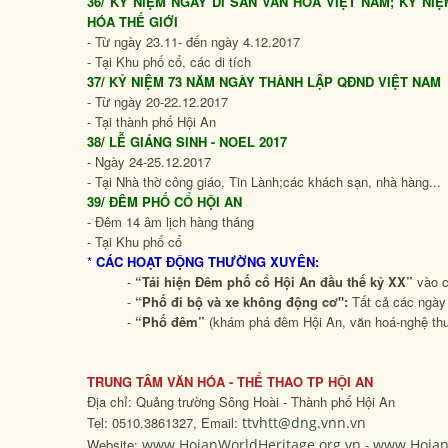
36/ KỶ NIỆM NGÀY DI SẢN VĂN HÓA VIỆT NAM; KỶ N
HÓA THẾ GIỚI
- Từ ngày 23.11- đến ngày 4.12.2017
- Tại Khu phố cổ, các di tích
37/ KỶ NIỆM 73 NĂM NGÀY THÀNH LẬP QĐND VIỆT NAM
- Từ ngày 20-22.12.2017
- Tại thành phố Hội An
38/ LỄ GIÁNG SINH - NOEL 2017
- Ngày 24-25.12.2017
- Tại Nhà thờ công giáo, Tin Lành;các khách sạn, nhà hàng...
39/ ĐÊM PHỐ CỔ HỘI AN
- Đêm 14 âm lịch hàng tháng
- Tại Khu phố cổ
*
CÁC HOẠT ĐỘNG THƯỜNG XUYÊN:
-
“Tái hiện Đêm phố cổ Hội An đầu thế kỷ XX”
vào c
-
“Phố đi bộ và xe không động cơ":
Tất cả các ngày 
-
“Phố đêm”
(khám phá đêm Hội An, văn hoá-nghệ th
TRUNG TÂM VĂN HÓA - THỂ THAO TP HỘI AN
Địa chỉ: Quảng trường Sông Hoài - Thành phố Hội An
Tel: 0510.3861327, Email:
ttvhtt@dng.vnn.vn
Website:
www.HoianWorldHeritage.org.vn
-
www.Hoian