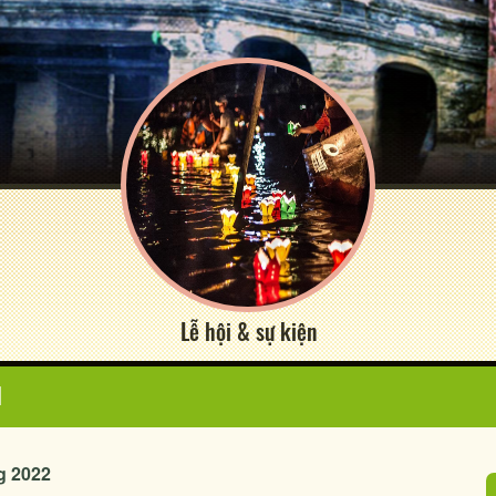
Lễ hội & sự kiện
N
g 2022