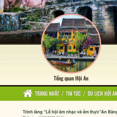
Tổng quan Hội An
TRANG NHẤT
/
TIN TỨC
/
DU LỊCH HỘI A
Trình làng “Lễ hội âm nhạc và ẩm thực”An Bàn