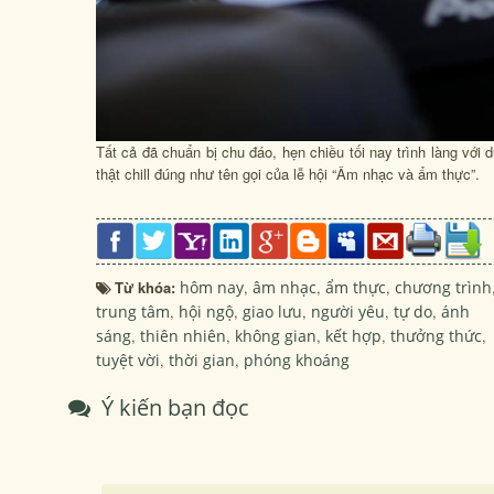
Tất cả đã chuẩn bị chu đáo, hẹn chiều tối nay trình làng với
thật chill đúng như tên gọi của lễ hội “Âm nhạc và ẩm thực”.
Từ khóa:
hôm nay
,
âm nhạc
,
ẩm thực
,
chương trình
trung tâm
,
hội ngộ
,
giao lưu
,
người yêu
,
tự do
,
ánh
sáng
,
thiên nhiên
,
không gian
,
kết hợp
,
thưởng thức
,
tuyệt vời
,
thời gian
,
phóng khoáng
Ý kiến bạn đọc