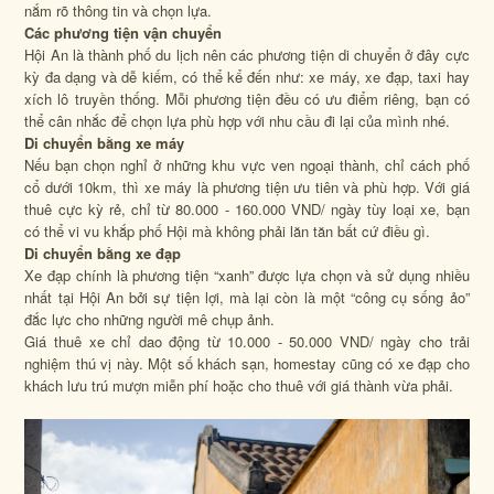
nắm rõ thông tin và chọn lựa.
Các phương tiện vận chuyển
Hội An là thành phố du lịch nên các phương tiện di chuyển ở đây cực
kỳ đa dạng và dễ kiếm, có thể kể đến như: xe máy, xe đạp, taxi hay
xích lô truyền thống. Mỗi phương tiện đều có ưu điểm riêng, bạn có
thể cân nhắc để chọn lựa phù hợp với nhu cầu đi lại của mình nhé.
Di chuyển bằng xe máy
Nếu bạn chọn nghỉ ở những khu vực ven ngoại thành, chỉ cách phố
cổ dưới 10km, thì xe máy là phương tiện ưu tiên và phù hợp. Với giá
thuê cực kỳ rẻ, chỉ từ 80.000 - 160.000 VND/ ngày tùy loại xe, bạn
có thể vi vu khắp phố Hội mà không phải lăn tăn bất cứ điều gì.
Di chuyển bằng xe đạp
Xe đạp chính là phương tiện “xanh” được lựa chọn và sử dụng nhiều
nhất tại Hội An bởi sự tiện lợi, mà lại còn là một “công cụ sống ảo”
đắc lực cho những người mê chụp ảnh.
Giá thuê xe chỉ dao động từ 10.000 - 50.000 VND/ ngày cho trải
nghiệm thú vị này. Một số khách sạn, homestay cũng có xe đạp cho
khách lưu trú mượn miễn phí hoặc cho thuê với giá thành vừa phải.