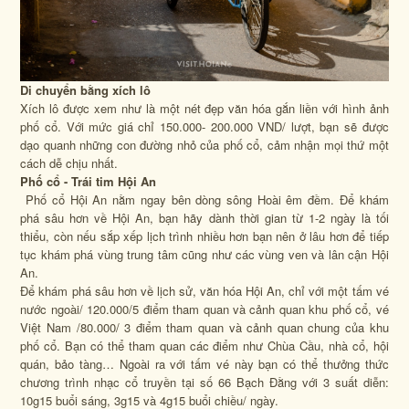
Di chuyển bằng xích lô
Xích lô được xem như là một nét đẹp văn hóa gắn liền với hình ảnh
phố cổ. Với mức giá chỉ 150.000- 200.000 VND/ lượt, bạn sẽ được
dạo quanh những con đường nhỏ của phố cổ, cảm nhận mọi thứ một
cách dễ chịu nhất.
Phố cổ - Trái tim Hội An
Phố cổ Hội An nằm ngay bên dòng sông Hoài êm đềm. Để khám
phá sâu hơn về Hội An, bạn hãy dành thời gian từ 1-2 ngày là tối
thiểu, còn nếu sắp xếp lịch trình nhiều hơn bạn nên ở lâu hơn để tiếp
tục khám phá vùng trung tâm cũng như các vùng ven và lân cận Hội
An.
Để khám phá sâu hơn về lịch sử, văn hóa Hội An, chỉ với một tấm vé
nước ngoài/ 120.000/5 điểm tham quan và cảnh quan khu phố cổ, vé
Việt Nam /80.000/ 3 điểm tham quan và cảnh quan chung của khu
phố cổ. Bạn có thể tham quan các điểm như Chùa Cầu, nhà cổ, hội
quán, bảo tàng… Ngoài ra với tấm vé này bạn có thể thưởng thức
chương trình nhạc cổ truyền tại số 66 Bạch Đằng với 3 suất diễn:
10g15 buổi sáng, 3g15 và 4g15 buổi chiều/ ngày.