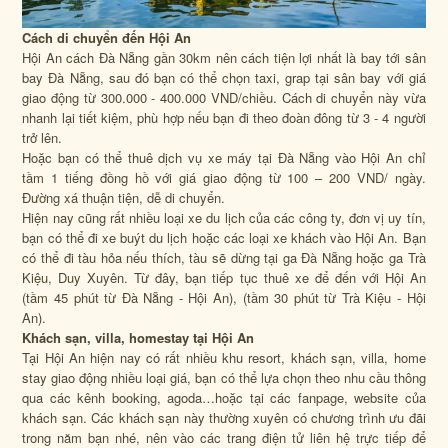
Cách di chuyển đến Hội An
Hội An cách Đà Nẵng gần 30km nên cách tiện lợi nhất là bay tới sân
bay Đà Nẵng, sau đó bạn có thể chọn taxi, grap tại sân bay với giá
giao động từ 300.000 - 400.000 VND/chiều. Cách di chuyển này vừa
nhanh lại tiết kiệm, phù hợp nếu bạn đi theo đoàn đông từ 3 - 4 người
trở lên.
Hoặc bạn có thể thuê dịch vụ xe máy tại Đà Nẵng vào Hội An chỉ
tầm 1 tiếng đồng hồ với giá giao động từ 100 – 200 VND/ ngày.
Đường xá thuận tiện, dễ di chuyển.
Hiện nay cũng rất nhiều loại xe du lịch của các công ty, đơn vị uy tín,
bạn có thể đi xe buýt du lịch hoặc các loại xe khách vào Hội An. Bạn
có thể đi tàu hỏa nếu thích, tàu sẽ dừng tại ga Đà Nẵng hoặc ga Trà
Kiệu, Duy Xuyên. Từ đây, bạn tiếp tục thuê xe để đến với Hội An
(tầm 45 phút từ Đà Nẵng - Hội An), (tầm 30 phút từ Trà Kiệu - Hội
An).
Khách sạn, villa, homestay tại Hội An
Tại Hội An hiện nay có rất nhiều khu resort, khách sạn, villa, home
stay giao động nhiều loại giá, bạn có thể lựa chọn theo nhu cầu thông
qua các kênh booking, agoda…hoặc tại các fanpage, website của
khách sạn. Các khách sạn này thường xuyên có chương trình ưu đãi
trong năm bạn nhé, nên vào các trang điện tử liên hệ trực tiếp để