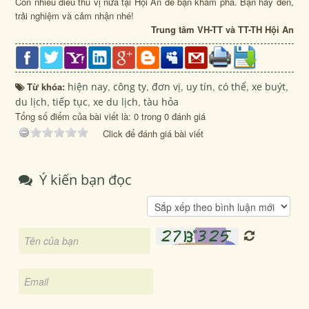
Còn nhiều điều thú vị nữa tại Hội An để bạn khám phá. Bạn hãy đến,
trải nghiệm và cảm nhận nhé!
Trung tâm VH-TT và TT-TH Hội An
Từ khóa:
hiện nay
,
công ty
,
đơn vị
,
uy tín
,
có thể
,
xe buýt
,
du lịch
,
tiếp tục
,
xe du lịch
,
tàu hỏa
Tổng số điểm của bài viết là: 0 trong 0 đánh giá
Click để đánh giá bài viết
Ý kiến bạn đọc