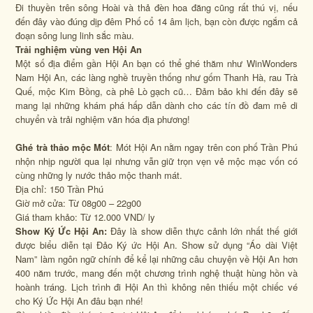
Đi thuyền trên sông Hoài và thả đèn hoa đăng cũng rất thú vị, nếu
đến đây vào đúng dịp đêm Phố cổ 14 âm lịch, bạn còn được ngắm cả
đoạn sông lung linh sắc màu.
Trải nghiệm vùng ven Hội An
Một số địa điểm gần Hội An bạn có thể ghé thăm như WinWonders
Nam Hội An, các làng nghề truyền thống như gốm Thanh Hà, rau Trà
Quế, mộc Kim Bồng, cà phê Lò gạch cũ… Đảm bảo khi đến đây sẽ
mang lại những khám phá hấp dẫn dành cho các tín đồ đam mê di
chuyển và trải nghiệm văn hóa địa phương!
Ghé trà thảo mộc Mót
: Mót Hội An nằm ngay trên con phố Trần Phú
nhộn nhịp người qua lại nhưng vẫn giữ trọn vẹn vẻ mộc mạc vốn có
cùng những ly nước thảo mộc thanh mát.
Địa chỉ: 150 Trần Phú
Giờ mở cửa: Từ 08g00 – 22g00
Giá tham khảo: Từ 12.000 VND/ ly
Show Ký Ức Hội An:
Đây là show diễn thực cảnh lớn nhất thế giới
được biểu diễn tại Đảo Ký ức Hội An. Show sử dụng “Áo dài Việt
Nam” làm ngôn ngữ chính để kể lại những câu chuyện về Hội An hơn
400 năm trước, mang đến một chương trình nghệ thuật hùng hồn và
hoành tráng. Lịch trình đi Hội An thì không nên thiếu một chiếc vé
cho Ký Ức Hội An đâu bạn nhé!