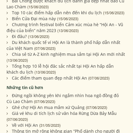
Bãi Chồng được khách du lịch đánh giá đẹp nhất đảo Cù
Lao Chàm
(15/06/2023)
Top 10 các điểm hấp dẫn nên đến khi du lịch
(15/06/2023)
Biển Cửa Đại mùa này
(15/06/2023)
Chương trình festival biển Cảm xúc mùa hè “Hội An - Vũ
điệu của biển” năm 2023
(13/06/2023)
Đi đâu?
(13/06/2023)
Du khách quốc tế ví Hội An là thành phố hấp dẫn nhất
của Việt Nam
(07/06/2023)
Chia sẻ từ A-Z kinh nghiệm mua sắm tại Hội An mới nhất
(13/06/2023)
Tổng hợp 10 lễ hội đăc sắc nhất tại Hội An hấp dẫn
khách du lịch
(13/06/2023)
Các điểm tham quan đẹp nhất Hội An
(07/06/2023)
Những tin cũ hơn
Đứng ngồi không yên khi ngắm nhìn hoa ngô đồng đỏ
Cù Lao Chàm
(07/06/2023)
Ghé chợ Hội An mua mắm xứ Quảng
(07/06/2023)
Giá vé khu di tích lịch sử văn hóa Rừng Dừa Bảy Mẫu
(07/06/2023)
Về với Hội An
(31/05/2023)
Thông tin mở rộng không gian “Phố dành cho người đi