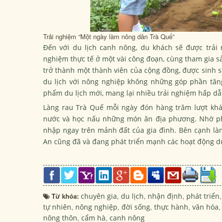
Trải nghiệm “Một ngày làm nông dân Trà Quế”
Đến với du lịch canh nông, du khách sẽ được trải
nghiệm thực tế ở một vài công đoạn, cùng tham gia sả
trở thành một thành viên của cộng đồng, được sinh s
du lịch với nông nghiệp không những góp phần tă
phẩm du lịch mới, mang lại nhiều trải nghiệm hấp dẫ
Làng rau Trà Quế mỗi ngày đón hàng trăm lượt khác
nước và học nấu những món ăn địa phương. Nhờ phát
nhập ngay trên mảnh đất của gia đình. Bên cạnh là
An cũng đã và đang phát triển mạnh các hoạt động du
Từ khóa:
chuyên gia
,
du lịch
,
nhận định
,
phát triển
,
tự nhiên
,
nông nghiệp
,
đời sống
,
thực hành
,
văn hóa
,
nông thôn
,
cẩm hà
,
canh nông