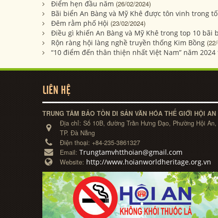
Điểm hẹn đầu năm
(26/02/2024)
Bãi biển An Bàng và Mỹ Khê được tôn vinh trong tố
Đêm rằm phố Hội
(23/02/2024)
Điều gì khiến An Bàng và Mỹ Khê trong top 10 bãi 
Rộn ràng hội làng nghề truyền thống Kim Bồng
(22
“10 điểm đến thân thiện nhất Việt Nam” năm 2024
LIÊN HỆ
TRUNG TÂM BẢO TỒN DI SẢN VĂN HÓA THẾ GIỚI HỘI AN
Địa chỉ:
Số 10B, đường Trần Hưng Đạo, Phường Hội An,
TP. Đà Nẵng
Điện thoại:
+84-235-3861327
Trungtamvhtthoian@gmail.com
Email:
http://www.hoianworldheritage.org.vn
Website: