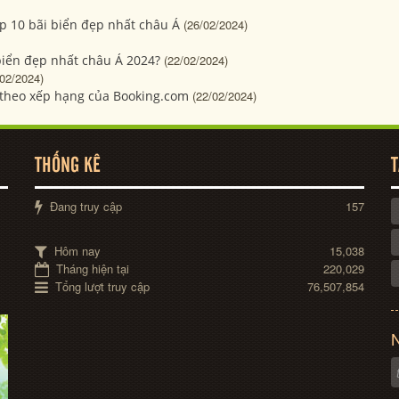
p 10 bãi biển đẹp nhất châu Á
(26/02/2024)
biển đẹp nhất châu Á 2024?
(22/02/2024)
/02/2024)
 theo xếp hạng của Booking.com
(22/02/2024)
THỐNG KÊ
T
Đang truy cập
157
Hôm nay
15,038
Tháng hiện tại
220,029
Tổng lượt truy cập
76,507,854
N