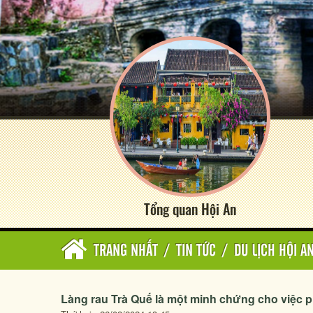
Tổng quan Hội An
TRANG NHẤT
/
TIN TỨC
/
DU LỊCH HỘI A
Làng rau Trà Quế là một minh chứng cho việc ph