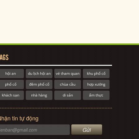
AGS
hội an
du lịch hội an
vé tham quan
khu phố cổ
phố cổ
đêm phố cổ
chùa cầu
hợp xướng
khách sạn
nhà hàng
di sản
ẩm thực
hận tin tự động