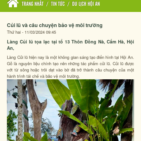
TRANG NHẤT
/
TIN TỨC
/
DU LỊCH HỘI AN
Củi lũ và câu chuyện bảo vệ môi trường
Thứ hai - 11/03/2024 09:45
Làng Củi lũ tọa lạc tại tổ 13 Thôn Đồng Nà, Cẩm Hà, Hội
An,
Làng Củi lũ hiện nay là một không gian sáng tạo điển hình tại Hội An.
Gỗ là nguyên liệu chính tạo nên những tác phẩm củi lũ. Củi lũ được
vớt từ sông hoặc trôi dạt vào bờ đã trở thành câu chuyện của một
hành trình tái chế và bảo vệ môi trường.