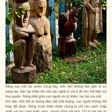
Đằng sau mỗi tác phẩm trưng bày, triển lãm không đơn giản là sự
sáng tạo, bàn tay khéo léo của các nghệ sĩ mà ở đó còn thể hiện sự
hòa quyện, thống nhất giữa con người và tự nhiên, tuy hai mà một.
Khí hậu, thời tiết là những điều bất khả kháng, con người không thể
thay đổi được. Đứng trước thiên nhiên chúng ta chỉ còn cách chấp
nhận và tìm cách khắc phục, chung sống hài hòa. Củi lũ trôi dạt từ