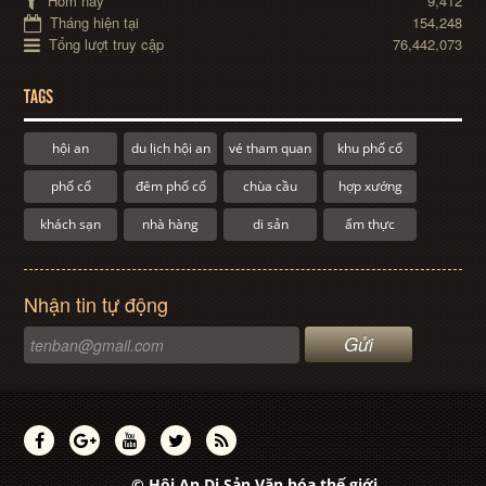
Hôm nay
9,412
Tháng hiện tại
154,248
Tổng lượt truy cập
76,442,073
TAGS
hội an
du lịch hội an
vé tham quan
khu phố cổ
phố cổ
đêm phố cổ
chùa cầu
hợp xướng
khách sạn
nhà hàng
di sản
ẩm thực
Nhận tin tự động
© Hội An Di Sản Văn hóa thế giới