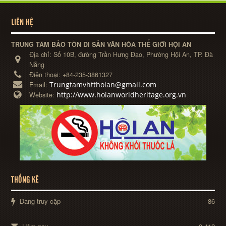
LIÊN HỆ
TRUNG TÂM BẢO TỒN DI SẢN VĂN HÓA THẾ GIỚI HỘI AN
Địa chỉ:
Số 10B, đường Trần Hưng Đạo, Phường Hội An, TP. Đà
Nẵng
Điện thoại:
+84-235-3861327
Trungtamvhtthoian@gmail.com
Email:
http://www.hoianworldheritage.org.vn
Website:
THỐNG KÊ
Đang truy cập
86