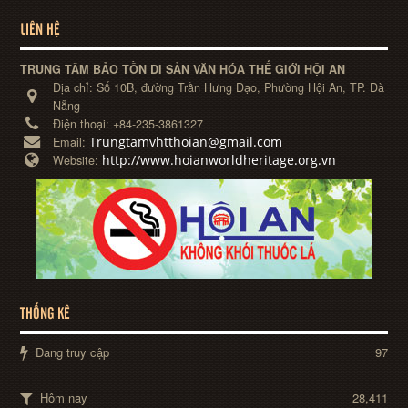
LIÊN HỆ
TRUNG TÂM BẢO TỒN DI SẢN VĂN HÓA THẾ GIỚI HỘI AN
Địa chỉ:
Số 10B, đường Trần Hưng Đạo, Phường Hội An, TP. Đà
Nẵng
Điện thoại:
+84-235-3861327
Trungtamvhtthoian@gmail.com
Email:
http://www.hoianworldheritage.org.vn
Website:
THỐNG KÊ
Đang truy cập
97
Hôm nay
28,411