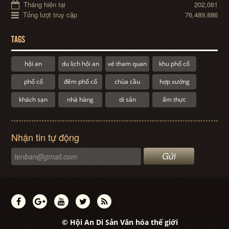
Tháng hiện tại
202,061
Tổng lượt truy cập
76,489,886
TAGS
hội an
du lịch hội an
vé tham quan
khu phố cổ
phố cổ
đêm phố cổ
chùa cầu
hợp xướng
khách sạn
nhà hàng
di sản
ẩm thực
Nhận tin tự động
© Hội An Di Sản Văn hóa thế giới