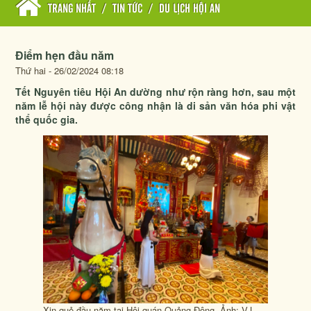
TRANG NHẤT
/
TIN TỨC
/
DU LỊCH HỘI AN
Điểm hẹn đầu năm
Thứ hai - 26/02/2024 08:18
Tết Nguyên tiêu Hội An dường như rộn ràng hơn, sau một
năm lễ hội này được công nhận là di sản văn hóa phi vật
thể quốc gia.
Xin quẻ đầu năm tai Hội quán Quảng Đông. Ảnh: V.L