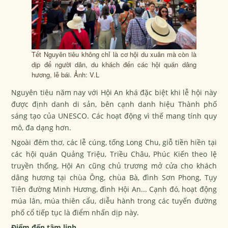
Tết Nguyên tiêu không chỉ là cơ hội du xuân mà còn là
dịp để người dân, du khách đến các hội quán dâng
hương, lễ bái. Ảnh: V.L
Nguyên tiêu năm nay với Hội An khá đặc biệt khi lễ hội này
được định danh di sản, bên cạnh danh hiệu Thành phố
sáng tạo của UNESCO. Các hoạt động vì thế mang tính quy
mô, đa dạng hơn.
Ngoài đêm thơ, các lễ cúng, tống Long Chu, giỗ tiền hiền tại
các hội quán Quảng Triệu, Triều Châu, Phúc Kiến theo lệ
truyền thống, Hội An cũng chủ trương mở cửa cho khách
dâng hương tại chùa Ông, chùa Bà, đình Sơn Phong, Tụy
Tiên đường Minh Hương, đình Hội An... Cạnh đó, hoạt động
múa lân, múa thiên cẩu, diễu hành trong các tuyến đường
phố cổ tiếp tục là điểm nhấn dịp này.
Điểm đến tâm linh