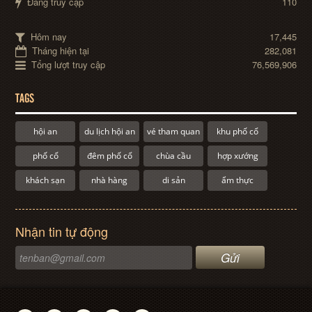
Đang truy cập
110
Hôm nay
17,445
Tháng hiện tại
282,081
Tổng lượt truy cập
76,569,906
TAGS
hội an
du lịch hội an
vé tham quan
khu phố cổ
phố cổ
đêm phố cổ
chùa cầu
hợp xướng
khách sạn
nhà hàng
di sản
ẩm thực
Nhận tin tự động