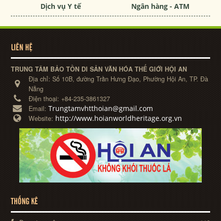
Dịch vụ Y tế
Ngân hàng - ATM
LIÊN HỆ
TRUNG TÂM BẢO TỒN DI SẢN VĂN HÓA THẾ GIỚI HỘI AN
Địa chỉ:
Số 10B, đường Trần Hưng Đạo, Phường Hội An, TP. Đà
Nẵng
Điện thoại:
+84-235-3861327
Trungtamvhtthoian@gmail.com
Email:
http://www.hoianworldheritage.org.vn
Website:
THỐNG KÊ