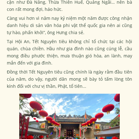
cận như Đà Nẵng, Thừa Thiên Huế, Quảng Ngãi… nên bà
con rất mong đợi, háo hức.
Càng vui hơn vì năm nay kỷ niệm một năm được công nhận
danh hiệu di sản văn hóa phi vật thể quốc gia nên ai cũng
tự hào, phấn khởi”, ông Hưng chia sẻ.
Tại Hội An, Tết Nguyên tiêu không chỉ tổ chức tại các hội
quán, chùa chiền. Hầu như gia đình nào cũng cúng lễ, cầu
mong điều phước thiện, mưa thuận gió hòa, an lành, may
mắn đến với gia đình.
Đồng thời Tết Nguyên tiêu cũng chính là ngày rằm đầu tiên
của năm, do vậy, người dân mong sẽ bày tỏ tấm lòng tôn
kính đối với chư vị thần, Phật, tổ tiên...