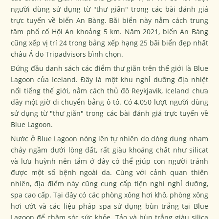
người dùng sử dụng từ "thư giãn" trong các bài đánh giá
trực tuyến về biển An Bàng. Bãi biển này nằm cách trung
tâm phố cổ Hội An khoảng 5 km. Năm 2021, biển An Bàng
cũng xếp vị trí 24 trong bảng xếp hạng 25 bãi biển đẹp nhất
châu Á do Tripadvisors bình chọn.
Đứng đầu danh sách các điểm thư giãn trên thế giới là Blue
Lagoon của Iceland. Đây là một khu nghỉ dưỡng địa nhiệt
nổi tiếng thế giới, nằm cách thủ đô Reykjavik, Iceland chưa
đầy một giờ di chuyển bằng ô tô. Có 4.050 lượt người dùng
sử dụng từ "thư giãn" trong các bài đánh giá trực tuyến về
Blue Lagoon.
Nước ở Blue Lagoon nóng lên tự nhiên do dòng dung nham
chảy ngầm dưới lòng đất, rất giàu khoáng chất như silicat
và lưu huỳnh nên tắm ở đây có thể giúp con người tránh
được một số bệnh ngoài da. Cùng với cảnh quan thiên
nhiên, địa điểm này cũng cung cấp tiện nghi nghỉ dưỡng,
spa cao cấp. Tại đây có các phòng xông hơi khô, phòng xông
hơi ướt và các liệu pháp spa sử dụng bùn trắng tại Blue
Lagoon để chăm sóc sức khỏe. Tảo và bùn trắng giàu silica