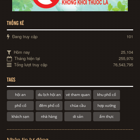
THỐNG KÊ
Đang truy cập
101
Hôm nay
25,104
Tháng hiện tại
255,970
Tổng lượt truy cập
76,543,795
TAGS
hội an
du lịch hội an
vé tham quan
khu phố cổ
phố cổ
đêm phố cổ
chùa cầu
hợp xướng
khách sạn
nhà hàng
di sản
ẩm thực
Nhận tin tự động