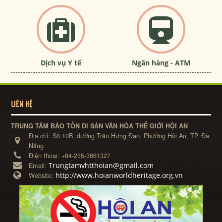
Dịch vụ Y tế
Ngân hàng - ATM
LIÊN HỆ
TRUNG TÂM BẢO TỒN DI SẢN VĂN HÓA THẾ GIỚI HỘI AN
Địa chỉ:
Số 10B, đường Trần Hưng Đạo, Phường Hội An, TP. Đà
Nẵng
Điện thoại:
+84-235-3861327
Trungtamvhtthoian@gmail.com
Email:
http://www.hoianworldheritage.org.vn
Website: