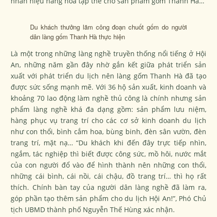
nhãn hiệu hàng hóa tập thể cho sản phẩm gốm Thanh Hà…
Du khách thưởng lãm công đoạn chuốt gốm do người
dân làng gốm Thanh Hà thực hiện
Là một trong những làng nghề truyền thống nổi tiếng ở Hội
An, những năm gần đây nhờ gắn kết giữa phát triển sản
xuất với phát triển du lịch nên làng gốm Thanh Hà đã tạo
được sức sống mạnh mẽ. Với 36 hộ sản xuất, kinh doanh và
khoảng 70 lao động làm nghề thủ công là chính nhưng sản
phẩm làng nghề khá đa dạng gồm: sản phẩm lưu niệm,
hàng phục vụ trang trí cho các cơ sở kinh doanh du lịch
như con thổi, bình cắm hoa, bùng binh, đèn sân vườn, đèn
trang trí, mặt nạ… “Du khách khi đến đây trực tiếp nhìn,
ngắm, tác nghiệp thì biết được công sức, mồ hôi, nước mắt
của con người đổ vào để hình thành nên những con thổi,
những cái bình, cái nồi, cái chậu, đồ trang trí… thì họ rất
thích. Chính bàn tay của người dân làng nghề đã làm ra,
góp phần tạo thêm sản phẩm cho du lịch Hội An!”, Phó Chủ
tịch UBMD thành phố Nguyễn Thế Hùng xác nhận.