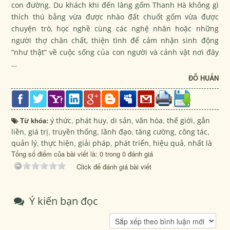
con đường. Du khách khi đến làng gốm Thanh Hà không gì
thích thú bằng vừa được nhào đất chuốt gốm vừa được
chuyện trò, học nghề cùng các nghệ nhân hoặc những
người thợ chân chất, thiện tình để cảm nhận sinh động
“như thật” về cuộc sống của con người và cảnh vật nơi đây
…
ĐỖ HUẤN
Từ khóa:
ý thức
,
phát huy
,
di sản
,
văn hóa
,
thế giới
,
gắn
liền
,
giá trị
,
truyền thống
,
lãnh đạo
,
tăng cường
,
công tác
,
quản lý
,
thực hiện
,
giải pháp
,
phát triển
,
hiệu quả
,
nhất là
Tổng số điểm của bài viết là: 0 trong 0 đánh giá
Click để đánh giá bài viết
Ý kiến bạn đọc