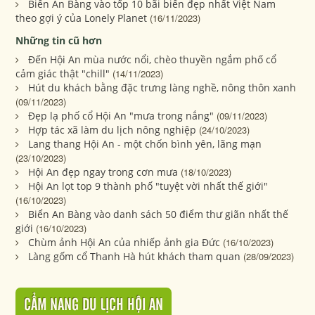
Biển An Bàng vào tốp 10 bãi biển đẹp nhất Việt Nam
theo gợi ý của Lonely Planet
(16/11/2023)
Những tin cũ hơn
Đến Hội An mùa nước nổi, chèo thuyền ngắm phố cổ
cảm giác thật "chill"
(14/11/2023)
Hút du khách bằng đặc trưng làng nghề, nông thôn xanh
(09/11/2023)
Đẹp lạ phố cổ Hội An "mưa trong nắng"
(09/11/2023)
Hợp tác xã làm du lịch nông nghiệp
(24/10/2023)
Lang thang Hội An - một chốn bình yên, lãng mạn
(23/10/2023)
Hội An đẹp ngay trong cơn mưa
(18/10/2023)
Hội An lọt top 9 thành phố "tuyệt vời nhất thế giới"
(16/10/2023)
Biển An Bàng vào danh sách 50 điểm thư giãn nhất thế
giới
(16/10/2023)
Chùm ảnh Hội An của nhiếp ảnh gia Đức
(16/10/2023)
Làng gốm cổ Thanh Hà hút khách tham quan
(28/09/2023)
CẨM NANG DU LỊCH HỘI AN