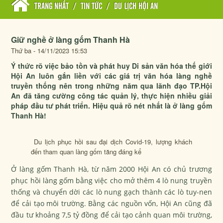
TRANG NHẤT
/
TIN TỨC
/
DU LỊCH HỘI AN
Giữ nghề ở làng gốm Thanh Hà
Thứ ba - 14/11/2023 15:53
Ý thức rõ việc bảo tồn và phát huy Di sản văn hóa thế giới
Hội An luôn gắn liền với các giá trị văn hóa làng nghề
truyền thống nên trong những năm qua lãnh đạo TP.Hội
An đã tăng cường công tác quản lý, thực hiện nhiều giải
pháp đầu tư phát triển. Hiệu quả rõ nét nhất là ở làng gốm
Thanh Hà!
Du lịch phục hồi sau đại dịch Covid-19, lượng khách
đến tham quan làng gốm tăng đáng kể
Ở làng gốm Thanh Hà, từ năm 2000 Hội An có chủ trương
phục hồi làng gốm bằng việc cho mở thêm 4 lò nung truyền
thống và chuyển dời các lò nung gạch thành các lò tuy-nen
để cải tạo môi trường. Bằng các nguồn vốn, Hội An cũng đã
đầu tư khoảng 7,5 tỷ đồng để cải tạo cảnh quan môi trường,