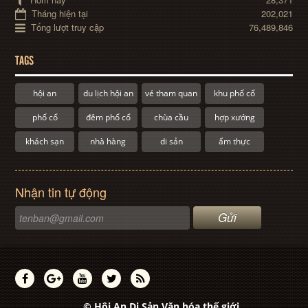
Tháng hiện tại
202,021
Tổng lượt truy cập
76,489,846
TAGS
hội an
du lịch hội an
vé tham quan
khu phố cổ
phố cổ
đêm phố cổ
chùa cầu
hợp xướng
khách sạn
nhà hàng
di sản
ẩm thực
Nhận tin tự động
© Hội An Di Sản Văn hóa thế giới