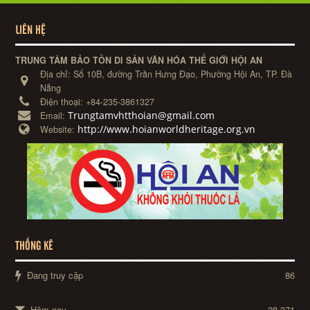
LIÊN HỆ
TRUNG TÂM BẢO TỒN DI SẢN VĂN HÓA THẾ GIỚI HỘI AN
Địa chỉ:
Số 10B, đường Trần Hưng Đạo, Phường Hội An, TP. Đà
Nẵng
Điện thoại:
+84-235-3861327
Trungtamvhtthoian@gmail.com
Email:
http://www.hoianworldheritage.org.vn
Website:
THỐNG KÊ
Đang truy cập
86
Hôm nay
28,371