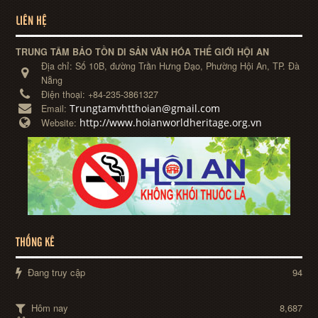
LIÊN HỆ
TRUNG TÂM BẢO TỒN DI SẢN VĂN HÓA THẾ GIỚI HỘI AN
Địa chỉ:
Số 10B, đường Trần Hưng Đạo, Phường Hội An, TP. Đà
Nẵng
Điện thoại:
+84-235-3861327
Trungtamvhtthoian@gmail.com
Email:
http://www.hoianworldheritage.org.vn
Website:
THỐNG KÊ
Đang truy cập
94
Hôm nay
8,687