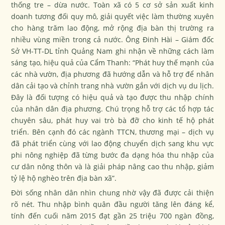
thống tre – dừa nước. Toàn xã có 5 cơ sở sản xuất kinh
doanh tương đối quy mô, giải quyết việc làm thường xuyên
cho hàng trăm lao động, mở rộng địa bàn thị trường ra
nhiều vùng miền trong cả nước. Ông Đinh Hài – Giám đốc
Sở VH-TT-DL tỉnh Quảng Nam ghi nhận về những cách làm
sáng tạo, hiệu quả của Cẩm Thanh: “Phát huy thế mạnh của
các nhà vườn, địa phương đã hướng dẫn và hỗ trợ để nhân
dân cải tạo và chỉnh trang nhà vườn gắn với dịch vụ du lịch.
Đây là đối tượng có hiệu quả và tạo được thu nhập chính
của nhân dân địa phương. Chú trọng hỗ trợ các tổ hợp tác
chuyên sâu, phát huy vai trò bà đỡ cho kinh tế hộ phát
triển. Bên cạnh đó các ngành TTCN, thương mại – dịch vụ
đã phát triển cùng với lao động chuyển dịch sang khu vực
phi nông nghiệp đã từng bước đa dạng hóa thu nhập của
cư dân nông thôn và là giải pháp nâng cao thu nhập, giảm
tỷ lệ hộ nghèo trên địa bàn xã”.
Đời sống nhân dân nhìn chung nhờ vậy đã được cải thiện
rõ nét. Thu nhập bình quân đầu người tăng lên đáng kể,
tính đến cuối năm 2015 đạt gần 25 triệu 700 ngàn đồng,