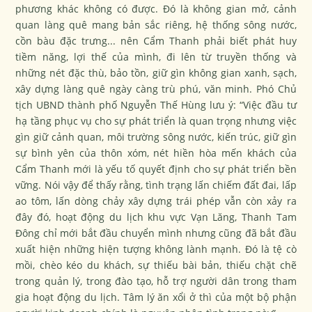
phương khác không có được. Đó là không gian mở, cảnh
quan làng quê mang bản sắc riêng, hệ thống sông nước,
cồn bàu đặc trưng... nên Cẩm Thanh phải biết phát huy
tiềm năng, lợi thế của mình, đi lên từ truyền thống và
những nét đặc thù, bảo tồn, giữ gìn không gian xanh, sạch,
xây dựng làng quê ngày càng trù phú, văn minh. Phó Chủ
tịch UBND thành phố Nguyễn Thế Hùng lưu ý: “Việc đầu tư
hạ tầng phục vụ cho sự phát triển là quan trọng nhưng việc
gìn giữ cảnh quan, môi trường sông nước, kiến trúc, giữ gìn
sự bình yên của thôn xóm, nét hiền hòa mến khách của
Cẩm Thanh mới là yếu tố quyết định cho sự phát triển bền
vững. Nói vậy để thấy rằng, tình trạng lấn chiếm đất đai, lấp
ao tôm, lấn dòng chảy xây dựng trái phép vẫn còn xảy ra
đây đó, hoạt động du lịch khu vực Vạn Lăng, Thanh Tam
Đông chỉ mới bắt đầu chuyển mình nhưng cũng đã bắt đầu
xuất hiện những hiện tượng không lành mạnh. Đó là tệ cò
mồi, chèo kéo du khách, sự thiếu bài bản, thiếu chặt chẽ
trong quản lý, trong đào tạo, hỗ trợ người dân trong tham
gia hoạt động du lịch. Tâm lý ăn xổi ở thì của một bộ phận