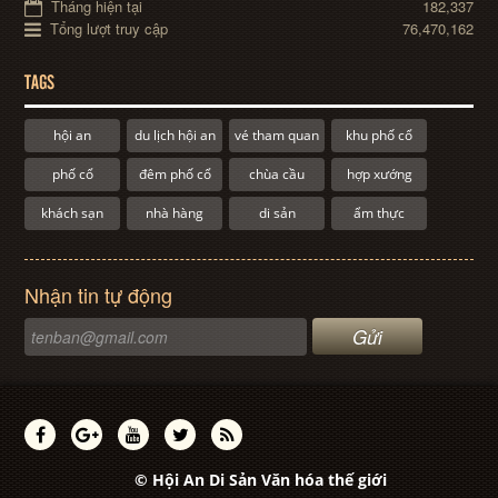
Tháng hiện tại
182,337
Tổng lượt truy cập
76,470,162
TAGS
hội an
du lịch hội an
vé tham quan
khu phố cổ
phố cổ
đêm phố cổ
chùa cầu
hợp xướng
khách sạn
nhà hàng
di sản
ẩm thực
Nhận tin tự động
© Hội An Di Sản Văn hóa thế giới