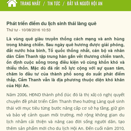
TRANG NHẤT
/
TIN TỨC
/
ĐẤT VÀ NGƯỜI HỘI AN
Phát triển điểm du lịch sinh thái làng quê
Thứ tư - 10/08/2016 10:53
Là vùng quê giàu truyền thống cách mạng và anh hùng
trong kháng chiến. Sau ngày quê hương được giải phóng,
đất nước hòa bình, Tổ quốc thống nhất, cán bộ và nhân
dân Cẩm Thanh tập trung hàn gắn vết thương chiến tranh,
ổn định cuộc sống trong điều kiện vô cùng khốn khó và
thiếu thốn. Mặc dù đã rất nỗ lực cộng với sự quan tâm,
chăm lo đầu tư của thành phố song do xuất phát điểm
thấp, Cẩm Thanh vẫn là địa phương thuộc diện khó khăn
của Hội An.
Năm 2006, HĐND thành phố (lúc đó là thị xã) có nghị quyết
chuyên đề phát triển Cẩm Thanh theo hướng Làng quê sinh
thái với mục tiêu từng bước nâng cấp cơ sở hạ tầng, giữ gìn
và bảo vệ cảnh quan môi trường, mở rộng không gian du
lịch nhằm cải thiện và nâng cao đời sống người dân, tạo
thêm sản phẩm mới cho du lịch Hội An. Đến cuối năm 2010,