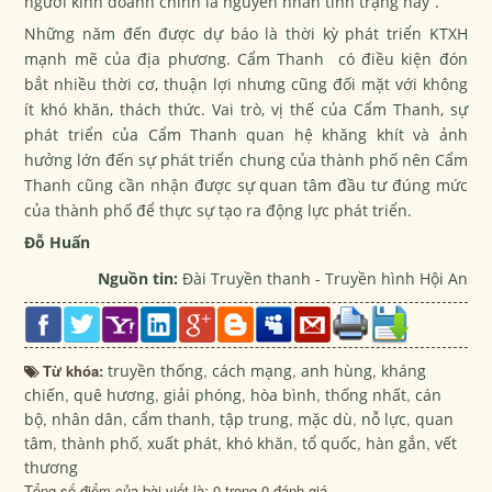
người kinh doanh chính là nguyên nhân tình trạng này”.
Những năm đến được dự báo là thời kỳ phát triển KTXH
mạnh mẽ của địa phương. Cẩm Thanh có điều kiện đón
bắt nhiều thời cơ, thuận lợi nhưng cũng đối mặt với không
ít khó khăn, thách thức. Vai trò, vị thế của Cẩm Thanh, sự
phát triển của Cẩm Thanh quan hệ khăng khít và ảnh
hưởng lớn đến sự phát triển chung của thành phố nên Cẩm
Thanh cũng cần nhận được sự quan tâm đầu tư đúng mức
của thành phố để thực sự tạo ra động lực phát triển.
Đỗ Huấn
Nguồn tin:
Đài Truyền thanh - Truyền hình Hội An
Từ khóa:
truyền thống
,
cách mạng
,
anh hùng
,
kháng
chiến
,
quê hương
,
giải phóng
,
hòa bình
,
thống nhất
,
cán
bộ
,
nhân dân
,
cẩm thanh
,
tập trung
,
mặc dù
,
nỗ lực
,
quan
tâm
,
thành phố
,
xuất phát
,
khó khăn
,
tổ quốc
,
hàn gắn
,
vết
thương
Tổng số điểm của bài viết là: 0 trong 0 đánh giá