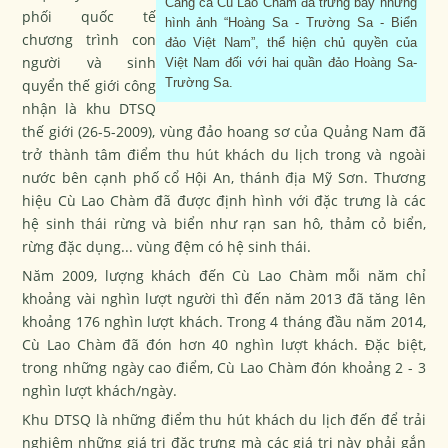
Cảng cá Cù Lao Chàm đã trưng bày những
phối quốc tế
hình ảnh “Hoàng Sa - Trường Sa - Biển
chương trình con
đảo Việt Nam”, thể hiện chủ quyền của
người và sinh
Việt Nam đối với hai quần đảo Hoàng Sa-
Trường Sa.
quyển thế giới công
nhận là khu DTSQ
thế giới (26-5-2009), vùng đảo hoang sơ của Quảng Nam đã
trở thành tâm điểm thu hút khách du lịch trong và ngoài
nước bên cạnh phố cổ Hội An, thánh địa Mỹ Sơn. Thương
hiệu Cù Lao Chàm đã được định hình với đặc trưng là các
hệ sinh thái rừng và biển như rạn san hô, thảm cỏ biển,
rừng đặc dụng... vùng đệm có hệ sinh thái.
Năm 2009, lượng khách đến Cù Lao Chàm mỗi năm chỉ
khoảng vài nghìn lượt người thì đến năm 2013 đã tăng lên
khoảng 176 nghìn lượt khách. Trong 4 tháng đầu năm 2014,
Cù Lao Chàm đã đón hơn 40 nghìn lượt khách. Đặc biệt,
trong những ngày cao điểm, Cù Lao Chàm đón khoảng 2 - 3
nghìn lượt khách/ngày.
Khu DTSQ là những điểm thu hút khách du lịch đến để trải
nghiệm những giá trị đặc trưng mà các giá trị này phải gắn