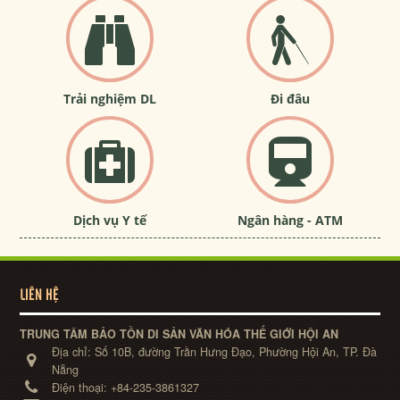
Trải nghiệm DL
Đi đâu
Dịch vụ Y tế
Ngân hàng - ATM
LIÊN HỆ
TRUNG TÂM BẢO TỒN DI SẢN VĂN HÓA THẾ GIỚI HỘI AN
Địa chỉ:
Số 10B, đường Trần Hưng Đạo, Phường Hội An, TP. Đà
Nẵng
Điện thoại:
+84-235-3861327