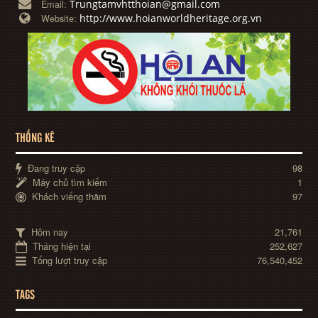
Trungtamvhtthoian@gmail.com
Email:
http://www.hoianworldheritage.org.vn
Website:
THỐNG KÊ
Đang truy cập
98
Máy chủ tìm kiếm
1
Khách viếng thăm
97
Hôm nay
21,761
Tháng hiện tại
252,627
Tổng lượt truy cập
76,540,452
TAGS