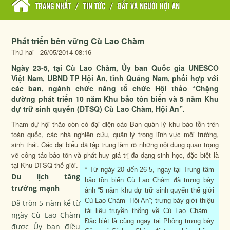
TRANG NHẤT
/
TIN TỨC
/
ĐẤT VÀ NGƯỜI HỘI AN
Phát triển bền vững Cù Lao Chàm
Thứ hai - 26/05/2014 08:16
Ngày 23-5, tại Cù Lao Chàm, Ủy ban Quốc gia UNESCO
Việt Nam, UBND TP Hội An, tỉnh Quảng Nam, phối hợp với
các ban, ngành chức năng tổ chức Hội thảo “Chặng
đường phát triển 10 năm Khu bảo tồn biển và 5 năm Khu
dự trữ sinh quyển (DTSQ) Cù Lao Chàm, Hội An”.
Tham dự hội thảo còn có đại diện các Ban quản lý khu bảo tồn trên
toàn quốc, các nhà nghiên cứu, quản lý trong lĩnh vực môi trường,
sinh thái. Các đại biểu đã tập trung làm rõ những nội dung quan trọng
về công tác bảo tồn và phát huy giá trị đa dạng sinh học, đặc biệt là
tại Khu DTSQ thế giới.
* Từ ngày 20 đến 26-5, ngay tại Trung tâm
Du lịch tăng
bảo tồn biển Cù Lao Chàm đã trưng bày
trưởng mạnh
ảnh “5 năm khu dự trữ sinh quyển thế giới
Cù Lao Chàm- Hội An”; trưng bày giới thiệu
Đã tròn 5 năm kể từ
tài liệu truyền thống về Cù Lao Chàm…
ngày Cù Lao Chàm
Đặc biệt là cũng ngay tại Phòng trưng bày
được Ủy ban điều