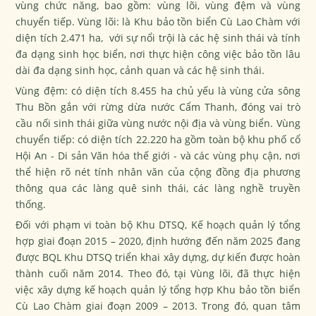
vùng chức năng, bao gồm: vùng lõi, vùng đệm và vùng
chuyển tiếp. Vùng lõi: là Khu bảo tồn biển Cù Lao Chàm với
diện tích 2.471 ha, với sự nổi trội là các hệ sinh thái và tính
đa dạng sinh học biển, nơi thực hiện công việc bảo tồn lâu
dài đa dạng sinh học, cảnh quan và các hệ sinh thái.
Vùng đệm: có diện tích 8.455 ha chủ yếu là vùng cửa sông
Thu Bồn gắn với rừng dừa nước Cẩm Thanh, đóng vai trò
cầu nối sinh thái giữa vùng nước nội địa và vùng biển. Vùng
chuyển tiếp: có diện tích 22.220 ha gồm toàn bộ khu phố cổ
Hội An - Di sản Văn hóa thế giới - và các vùng phụ cận, nơi
thể hiện rõ nét tính nhân văn của cộng đồng địa phương
thông qua các làng quê sinh thái, các làng nghề truyền
thống.
Đối với phạm vi toàn bộ Khu DTSQ, Kế hoạch quản lý tổng
hợp giai đoạn 2015 – 2020, định hướng đến năm 2025 đang
được BQL Khu DTSQ triển khai xây dựng, dự kiến được hoàn
thành cuối năm 2014. Theo đó, tại Vùng lõi, đã thực hiện
việc xây dựng kế hoạch quản lý tổng hợp Khu bảo tồn biển
Cù Lao Chàm giai đoạn 2009 – 2013. Trong đó, quan tâm