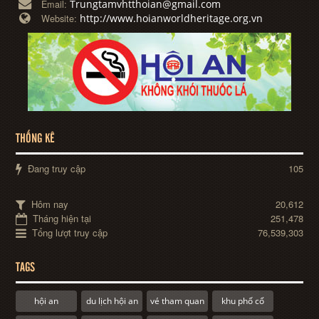
Trungtamvhtthoian@gmail.com
Email:
http://www.hoianworldheritage.org.vn
Website:
THỐNG KÊ
Đang truy cập
105
Hôm nay
20,612
Tháng hiện tại
251,478
Tổng lượt truy cập
76,539,303
TAGS
hội an
du lịch hội an
vé tham quan
khu phố cổ