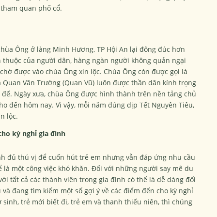
h tham quan phố cổ.
chùa Ông ở làng Minh Hương, TP Hội An lại đông đúc hơn
n thuộc của người dân, hàng ngàn người không quản ngại
chờ được vào chùa Ông xin lộc. Chùa Ông còn được gọi là
là Quan Vân Trường (Quan Vũ) luôn được thần dân kính trọng
h đế. Ngày xưa, chùa Ông được hình thành trên nền tảng chủ
cho đến hôm nay. Vì vậy, mỗi năm đúng dịp Tết Nguyên Tiêu,
n lộc.
ho kỳ nghỉ gia đình
ình đủ thú vị để cuốn hút trẻ em nhưng vẫn đáp ứng nhu cầu
ể là một công việc khó khăn. Đối với những người say mê du
ới tất cả các thành viên trong gia đình có thể là dễ dàng đối
u và đang tìm kiếm một số gợi ý về các điểm đến cho kỳ nghỉ
sinh, trẻ mới biết đi, trẻ em và thanh thiếu niên, thì chúng