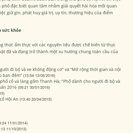
h phố đặc biệt quan tâm nhằm giải quyết hài hòa mối quan
ệc giữ gìn, phát huy giá trị, uy tín, thương hiệu của điểm
à sức khỏe
g thức ẩm thực với các nguyên liệu được chế biến từ thực
vật đã và đang trở thành một xu hướng chung toàn cầu của
gười đi bộ và xe không động cơ” và “Mở rộng thời gian và nội
ào ban đêm”
(13:54 13/05/2016)
phố cổ và làng gốm Thanh Hà; "Phố dành cho người đi bộ và
hân 2016
(09:21 30/01/2016)
15)
 cổ Hội An
(13:40 20/04/2015)
8:24 11/01/2014)
:13 11/10/2013)