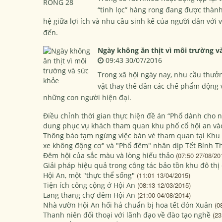
“tinh lọc” hàng rong đang được thàn
hệ giữa lợi ích và nhu cầu sinh kế của người dân với vi
đến.
Ngày không ăn thịt vì môi trường v
09:43 30/07/2016
Trong xã hội ngày nay, nhu cầu thưởn
vật thay thế dần các chế phẩm động 
những con người hiện đại.
Điều chỉnh thời gian thực hiện đề án “Phố dành cho n
dung phục vụ khách tham quan khu phố cổ hội an v
Thông báo tạm ngừng việc bán vé tham quan tại Khu 
xe không động cơ" và "Phố đêm" nhân dịp Tết Bính T
Đêm hội của sắc màu và lòng hiếu thảo
(07:50 27/08/20
Giải pháp hiệu quả trong công tác bảo tồn khu đô thị
Hội An, một "thực thể sống"
(11:01 13/04/2015)
Tiện ích công cộng ở Hội An
(08:13 12/03/2015)
Lang thang chợ đêm Hội An
(21:00 04/08/2014)
Nhà vườn Hội An hối hả chuẩn bị hoa tết đón Xuân
(0
Thanh niên đối thoại với lãnh đạo về đào tạo nghề
(23