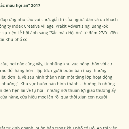
Sắc màu hội an” 2017
p ứng nhu cầu vui chơi, giải trí của người dân và du khách
ng ty Index Creative Village, Prakit Advertising, Bangkok
c sự kiện Lễ hội ánh sáng “Sắc màu Hội An” từ đêm 27/01 đến
ại Khu phố cổ.
n cầu, nơi nào cũng vậy, từ những khu vực nông thôn với cư
rao đổi hàng hóa - lập tức người buôn bán (hay thương
iệt, đơn lẻ, về sau hình thành nên một tầng lớp hoạt động
ó phường”. Khu vực buôn bán hình thành - thường là những
n đến hẹn lại về tụ hội - những nơi thuận lợi giao thương ấy
c cửa hàng, cửa hiệu mọc lên rồi qua thời gian con người
trật tự kinh doanh, buôn bán trong khu phố cổ Hội An thì việc