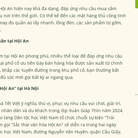
 Hội An hiện nay khá đa dạng, đáp ứng nhu cầu mua sắm
nơi trên thế giới. Có thể kể đến các mặt hàng thủ công tinh
 may đo quần áo lấy nhanh, lồng đèn, các sản phẩm từ gốm,
.
ắn tại Hội An
m tại Hội An phong phú, nhiều thể loại để đáp ứng nhu cầu
tại phố cổ ưu tiên bày bán hàng hóa được sản xuất từ chính
, khắp các tuyến đường trong khu phố cổ, bạn thường bắt
ủ sức mời gọi bất kỳ ai ngang qua.
Hội An” tại Hà Nội
 Việt ý nghĩa, thú vị, phục vụ nhu cầu vui chơi, giải trí,
a nhân dân và du khách trong dịp Xuân Giáp Thìn năm 2024,
tàng Dân tộc học Việt Nam tổ chức chuỗi sự kiện “Trải
n gọi “Sắc thái văn hóa Hội An” sẽ diễn ra trong hai ngày
 tộc học Việt Nam, đường Nguyễn Văn Huyên, quận Cầu Giấy,