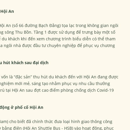
 Hội An
ội An (số 66 đường Bạch Đằng) tọa lạc trong không gian ngôi
ớng sông Thu Bồn. Tầng 1 được sử dụng để trưng bày một số
ể du khách khi đến xem chương trình biểu diễn có thể tham
của ngôi nhà được đầu tư chuyên nghiệp để phục vụ chương
u hút khách sau đại dịch
 vốn là “đặc sản” thu hút du khách đến với Hội An đang được
i nghiệm mới mẻ, sáng tạo nhằm phục vụ nhu cầu thưởng
rú tại Hội An sau đợt cao điểm phòng chống dịch Covid-19
 động ở phố cổ Hội An
am) cho biết đã chính thức đưa loại hình giao thông công
 bằng điện (Hội An Shuttle Bus - HSB) vào hoạt động, phục