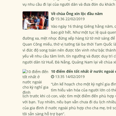
vụ nhu cầu đi lại của người dân và đưa đón du khác
Về chùa Ông xin lộc đầu năm
15:36 22/02/2019
Vào ngày 16 tháng Giêng hằng năm, 
bao giờ hết. Như một tục lệ quá que
đường xa, mệt nhọc đứng xếp hàng từ tờ mờ sáng để 
Quan Công miếu, thờ vị tướng tài ba thời Tam Quốc 
vì đức độ song toàn nên được tôn vinh như bậc thán
yếu về nhu cầu tâm linh, tín ngưỡng và được duy trì 
người dân từ Huế, Đà Nẵng, Quảng Nam lại về chùa xi
10 điểm đến tốt nhất ở nước ngoài c
13:35 14/02/2019
“Lên kế hoạch cho một kỳ nghỉ gia đ
tìm hiểu văn hóa của người lớn có th
lịch trước khi có con, việc tìm một điểm đến phù hợp v
với bạn. Tuy nhiên, nếu bạn vẫn chưa đi du lịch nhiề
của gia đình ở nước ngoài phù hợp cho cha mẹ, trẻ sơ 
tôi sẵn sàng hỗ trợ bạn”.