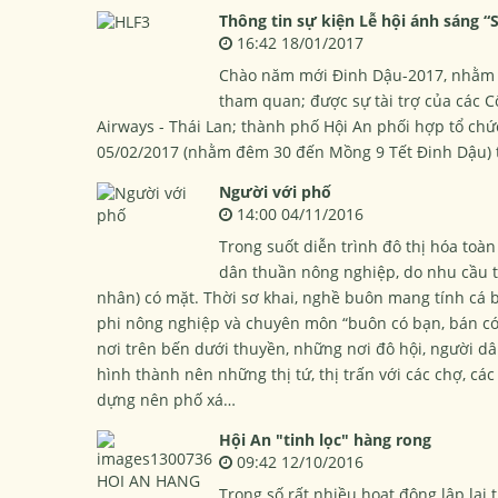
Thông tin sự kiện Lễ hội ánh sáng “
16:42 18/01/2017
Chào năm mới Đinh Dậu-2017, nhằm đá
tham quan; được sự tài trợ của các Cô
Airways - Thái Lan; thành phố Hội An phối hợp tổ chứ
05/02/2017 (nhằm đêm 30 đến Mồng 9 Tết Đinh Dậu) t
Người với phố
14:00 04/11/2016
Trong suốt diễn trình đô thị hóa toà
dân thuần nông nghiệp, do nhu cầu t
nhân) có mặt. Thời sơ khai, nghề buôn mang tính cá b
phi nông nghiệp và chuyên môn “buôn có bạn, bán c
nơi trên bến dưới thuyền, những nơi đô hội, người dâ
hình thành nên những thị tứ, thị trấn với các chợ, cá
dựng nên phố xá…
Hội An "tinh lọc" hàng rong
09:42 12/10/2016
Trong số rất nhiều hoạt động lập lại 