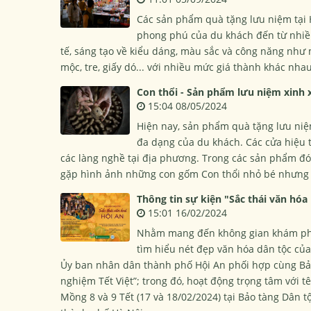
Các sản phẩm quà tặng lưu niệm tại
phong phú của du khách đến từ nhiều 
tế, sáng tạo về kiểu dáng, màu sắc và công năng như
mộc, tre, giấy dó... với nhiều mức giá thành khác nhau
Con thổi - Sản phẩm lưu niệm xinh x
15:04 08/05/2024
Hiện nay, sản phẩm quà tặng lưu niệ
đa dạng của du khách. Các cửa hiệu 
các làng nghề tại địa phương. Trong các sản phẩm đó
gặp hình ảnh những con gốm Con thổi nhỏ bé nhưng đ
Thông tin sự kiện "Sắc thái văn hóa 
15:01 16/02/2024
Nhằm mang đến không gian khám phá Tết
tìm hiểu nét đẹp văn hóa dân tộc củ
Ủy ban nhân dân thành phố Hội An phối hợp cùng Bảo 
nghiệm Tết Việt”; trong đó, hoạt động trọng tâm với tê
Mồng 8 và 9 Tết (17 và 18/02/2024) tại Bảo tàng Dân