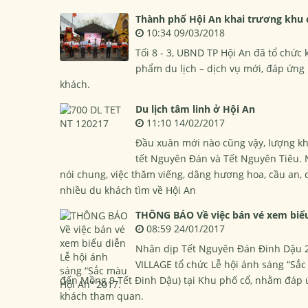
Thành phố Hội An khai trương khu 
10:34 09/03/2018
Tối 8 - 3, UBND TP Hội An đã tổ chức
phẩm du lịch – dịch vụ mới, đáp ứng
khách.
Du lịch tâm linh ở Hội An
11:10 14/02/2017
Đầu xuân mới nào cũng vậy, lượng khá
tết Nguyên Đán và Tết Nguyên Tiêu. 
nói chung, việc thăm viếng, dâng hương hoa, cầu an, c
nhiều du khách tìm về Hội An
THÔNG BÁO Về việc bán vé xem biểu 
08:59 24/01/2017
Nhân dịp Tết Nguyên Đán Đinh Dậu 2
VILLAGE tổ chức Lễ hội ánh sáng “Sắ
đến Mồng 9 Tết Đinh Dậu) tại Khu phố cổ, nhằm đáp ứn
khách tham quan.