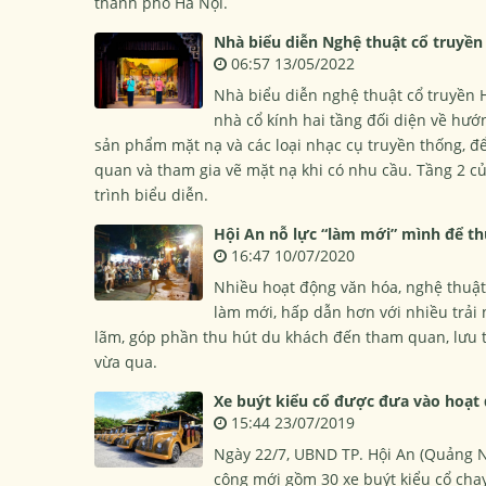
thành phố Hà Nội.
Nhà biểu diễn Nghệ thuật cổ truyền
06:57 13/05/2022
Nhà biểu diễn nghệ thuật cổ truyền H
nhà cổ kính hai tầng đối diện về hư
sản phẩm mặt nạ và các loại nhạc cụ truyền thống, đ
quan và tham gia vẽ mặt nạ khi có nhu cầu. Tầng 2 
trình biểu diễn.
Hội An nỗ lực “làm mới” mình để th
16:47 10/07/2020
Nhiều hoạt động văn hóa, nghệ thuật
làm mới, hấp dẫn hơn với nhiều trả
lãm, góp phần thu hút du khách đến tham quan, lưu t
vừa qua.
Xe buýt kiểu cổ được đưa vào hoạt
15:44 23/07/2019
Ngày 22/7, UBND TP. Hội An (Quảng N
cộng mới gồm 30 xe buýt kiểu cổ chạy