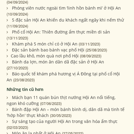
(04/09/2024)
Phóng viên nước ngoài tìm ‘linh hồn bánh mì’ ở Hội An
(10/09/2024)
5 đặc sản Hội An khiến du khách ngất ngây khi nếm thử
(11/09/2024)
Phố cổ Hội An: Thiên đường ẩm thực miền di sản
(13/11/2023)
Khám phá 5 món chỉ có ở Hội An
(03/11/2023)
Đặc sản bánh bao bánh vạc phố Hội
(25/08/2023)
​Cao lầu khô, món quà nơi phố Hội
(08/09/2023)
Bánh da lợn, món ăn dân dã đặc sản ở Hội An
(27/10/2023)
Báo quốc tế khám phá hương vị Á Đông tại phố cổ Hội
An
(23/08/2023)
Những tin cũ hơn
Mách bạn 11 quán bún thịt nướng Hội An nổi tiếng,
ngon khó cưỡng
(07/06/2023)
Bánh đập Hội An – món bánh bình dị, dân dã mà tinh tế
'hớp hồn' thực khách
(30/05/2023)
Sự sáng tạo của người Hội An trong văn hóa ẩm thực
(02/03/2023)
Món ăn lạ nhất ở Hội An
(27/05/2022)