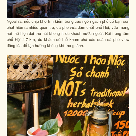
Ngoài ra, nếu chịu khó tìm kiếm trong các ngõ ngách phố cổ bạn còn
phát hiện ra nhiều quán trà, cà phê vừa đậm chất phố Hội, vừa mang
hơi thở hiện đại thu hút không ít du khách nước ngoài. Rời trung tâm
phố Hội 4-7 km, du khách có thể khám phá các quán cà phê view
đồng lúa để tận hưởng không khí trong lành.