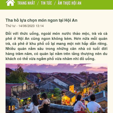
TRANG NHẤT
/
TIN TỨC
/
ẨM THỰC HỘI AN
Tha hồ lựa chọn món ngon tại Hội An
Thứ tư - 14/06/2023 13:14
Đối với thức uống, ngoài món nước thảo mộc, trà và cà
phê ở Hội An cũng ngon không kém. Hơn nữa mỗi quán
trà, cà phê ở khu phố cổ lại mang một nét hấp dẫn riêng.
Nhiều quán nằm sâu trong những căn nhà có tuổi đời
hàng trăm năm, có quán lại nằm trên tầng thượng nên du
khách có thể vừa ngắm phố vừa nhâm nhi đồ uống.