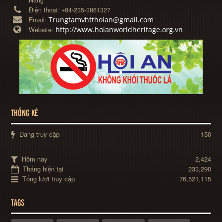
Điện thoại:
+84-235-3861327
Trungtamvhtthoian@gmail.com
Email:
http://www.hoianworldheritage.org.vn
Website:
THỐNG KÊ
Đang truy cập
150
Hôm nay
2,424
Tháng hiện tại
233,290
Tổng lượt truy cập
76,521,115
TAGS