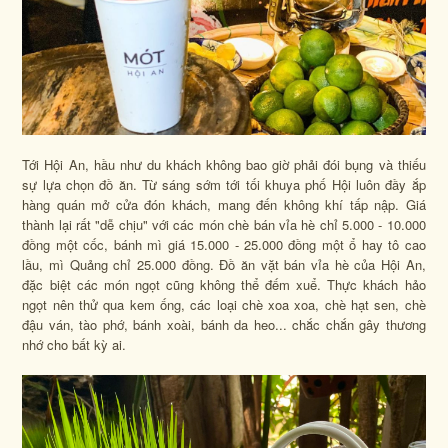
Tới Hội An, hầu như du khách không bao giờ phải đói bụng và thiếu
sự lựa chọn đồ ăn. Từ sáng sớm tới tối khuya phố Hội luôn đầy ắp
hàng quán mở cửa đón khách, mang đến không khí tấp nập. Giá
thành lại rất "dễ chịu" với các món chè bán vỉa hè chỉ 5.000 - 10.000
đồng một cốc, bánh mì giá 15.000 - 25.000 đồng một ổ hay tô cao
lầu, mì Quảng chỉ 25.000 đồng. Đồ ăn vặt bán vỉa hè của Hội An,
đặc biệt các món ngọt cũng không thể đếm xuể. Thực khách hảo
ngọt nên thử qua kem ống, các loại chè xoa xoa, chè hạt sen, chè
đậu ván, tào phớ, bánh xoài, bánh da heo... chắc chắn gây thương
nhớ cho bất kỳ ai.