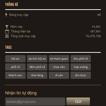
THỐNG KÊ
Đang truy cập
65
Hôm nay
14,251
Tháng hiện tại
187,901
Tổng lượt truy cập
76,475,726
TAGS
hội an
du lịch hội an
vé tham quan
khu phố cổ
phố cổ
đêm phố cổ
chùa cầu
hợp xướng
khách sạn
nhà hàng
di sản
ẩm thực
Nhận tin tự động