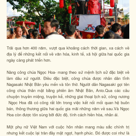
Trải qua hơn 400 năm, vượt qua khoảng cách thời gian, xa cách về
địa lý để những kết nối về văn hóa, kinh tế, xã hội giữa hai quốc gia
ngày càng phát triển hơn.
Nàng công chúa Ngọc Hoa- mang theo sứ mệnh lịch sử đặc biệt về
làm dâu xứ người. Điều đặc biệt, công chúa được nhân dân tỉnh
Nagasaki Nhật Bản yêu mến và tôn thờ. Người dân Nagasaki gọi tên
công chúa thân mật bằng phiên âm Nhật Bản, Anio.Qua các câu
chuyện truyền miệng, truyện kể, những giai thoại lịch sử, công nương
Ngọc Hoa đã có công rất lớn trong việc kết nối mối quan hệ buôn
bán, thông thương giữa hai quốc gia mãi những năm về sau.Và Ngọc
Hoa còn được tôn sùng bởi đức độ, tính cách hiền hòa, nhân ái.
Một phụ nữ Việt Nam với cuộc hôn nhân mang màu sắc chính trị
nhưng kết cuộc lại tràn đầy mật ngọt, hạnh phúc. Đó được coi như là