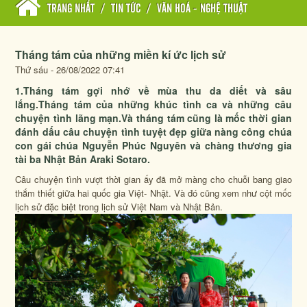
TRANG NHẤT
/
TIN TỨC
/
VĂN HOÁ - NGHỆ THUẬT
Tháng tám của những miền kí ức lịch sử
Thứ sáu - 26/08/2022 07:41
1.Tháng tám gợi nhớ về mùa thu da diết và sâu
lắng.Tháng tám của những khúc tình ca và những câu
chuyện tình lãng mạn.Và tháng tám cũng là mốc thời gian
đánh dấu câu chuyện tình tuyệt đẹp giữa nàng công chúa
con gái chúa Nguyễn Phúc Nguyên và chàng thương gia
tài ba Nhật Bản Araki Sotaro.
Câu chuyện tình vượt thời gian ấy đã mở màng cho chuỗi bang giao
thắm thiết giữa hai quốc gia Việt- Nhật. Và đó cũng xem như cột mốc
lịch sử đặc biệt trong lịch sử Việt Nam và Nhật Bản.