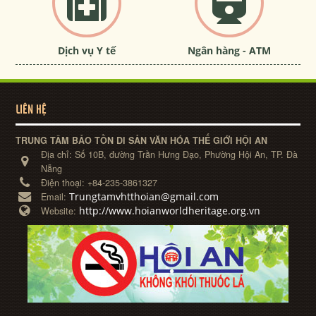
Dịch vụ Y tế
Ngân hàng - ATM
LIÊN HỆ
TRUNG TÂM BẢO TỒN DI SẢN VĂN HÓA THẾ GIỚI HỘI AN
Địa chỉ:
Số 10B, đường Trần Hưng Đạo, Phường Hội An, TP. Đà
Nẵng
Điện thoại:
+84-235-3861327
Trungtamvhtthoian@gmail.com
Email:
http://www.hoianworldheritage.org.vn
Website: