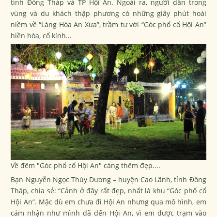
tỉnh Đồng Tháp và TP Hội An. Ngoài ra, người dân trong
vùng và du khách thập phương có những giây phút hoài
niềm về “Làng Hòa An Xưa”, trầm tư với “Góc phố cổ Hội An”
hiền hòa, cổ kính…
Về đêm "Góc phố cổ Hội An" càng thêm đẹp....
Bạn Nguyễn Ngọc Thùy Dương – huyện Cao Lãnh, tỉnh Đồng
Tháp, chia sẻ: “Cảnh ở đây rất đẹp, nhất là khu “Góc phố cổ
Hội An”. Mặc dù em chưa đi Hội An nhưng qua mô hình, em
cảm nhận như mình đã đến Hội An, vì em được trạm vào