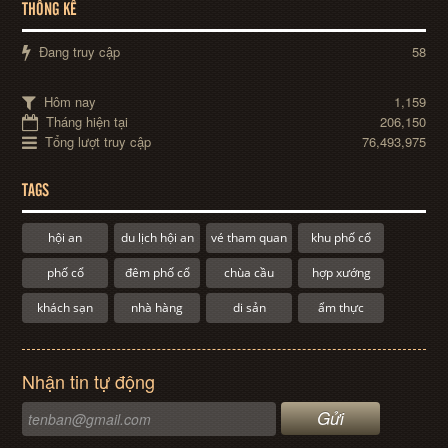
THỐNG KÊ
Đang truy cập
58
Hôm nay
1,159
Tháng hiện tại
206,150
Tổng lượt truy cập
76,493,975
TAGS
hội an
du lịch hội an
vé tham quan
khu phố cổ
phố cổ
đêm phố cổ
chùa cầu
hợp xướng
khách sạn
nhà hàng
di sản
ẩm thực
Nhận tin tự động