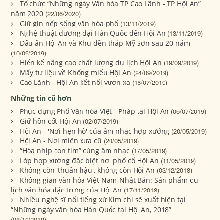
Tổ chức “Những ngày Văn hóa TP Cao Lãnh - TP Hội An”
năm 2020
(22/06/2020)
Giữ gìn nếp sống văn hóa phố
(13/11/2019)
Nghệ thuật đương đại Hàn Quốc đến Hội An
(13/11/2019)
Dấu ấn Hội An và Khu đền tháp Mỹ Sơn sau 20 năm
(10/09/2019)
Hiến kế nâng cao chất lượng du lịch Hội An
(19/09/2019)
Mấy tư liệu về Khổng miếu Hội An
(24/09/2019)
Cao Lãnh - Hội An kết nối vươn xa
(16/07/2019)
Những tin cũ hơn
Phục dựng Phố Văn hóa Việt - Pháp tại Hội An
(06/07/2019)
Giữ hồn cốt Hội An
(02/07/2019)
Hội An - 'Nơi hẹn hò' của âm nhạc hợp xướng
(20/05/2019)
Hội An - Nơi miền xưa cũ
(20/05/2019)
“Hòa nhịp con tim” cùng âm nhạc
(17/05/2019)
Lớp hợp xướng đặc biệt nơi phố cổ Hội An
(11/05/2019)
Không còn 'thuần hậu', không còn Hội An
(03/12/2018)
Không gian văn hóa Việt Nam-Nhật Bản: Sản phẩm du
lịch văn hóa đặc trưng của Hội An
(17/11/2018)
Nhiều nghệ sĩ nổi tiếng xứ Kim chi sẽ xuất hiện tại
“Những ngày văn hóa Hàn Quốc tại Hội An, 2018”
(08/10/2018)