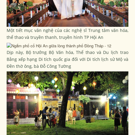
Một tiết mục văn nghệ của các nghệ sĩ Trung tâm văn hóa,
thể thao và truyền thanh, truyền hình TP Hội An
Dịp này, Bộ trưởng Bộ Văn hóa, Thể thao và Du lịch trao
Bằng xếp hạng Di tích quốc gia đối với Di tích lịch sử Mộ và
Đền thờ ông, bà Đỗ Công Tường