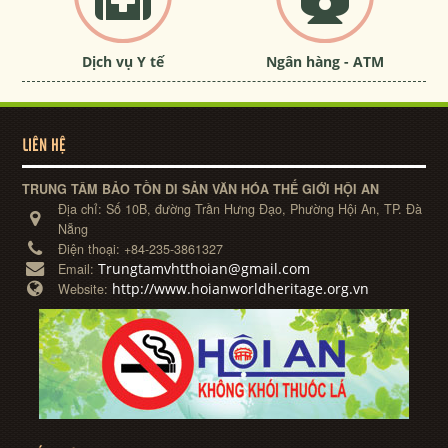
Dịch vụ Y tế
Ngân hàng - ATM
LIÊN HỆ
TRUNG TÂM BẢO TỒN DI SẢN VĂN HÓA THẾ GIỚI HỘI AN
Địa chỉ:
Số 10B, đường Trần Hưng Đạo, Phường Hội An, TP. Đà
Nẵng
Điện thoại:
+84-235-3861327
Trungtamvhtthoian@gmail.com
Email:
http://www.hoianworldheritage.org.vn
Website: