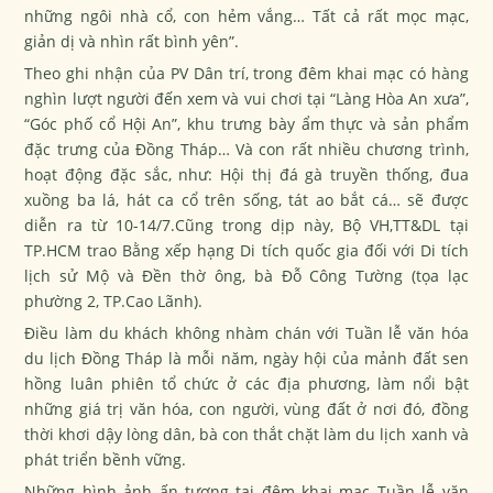
những ngôi nhà cổ, con hẻm vắng… Tất cả rất mọc mạc,
giản dị và nhìn rất bình yên”.
Theo ghi nhận của PV
Dân trí
, trong đêm khai mạc có hàng
nghìn lượt người đến xem và vui chơi tại “Làng Hòa An xưa”,
“Góc phố cổ Hội An”, khu trưng bày ẩm thực và sản phẩm
đặc trưng của Đồng Tháp… Và con rất nhiều chương trình,
hoạt động đặc sắc, như: Hội thị đá gà truyền thống, đua
xuồng ba lá, hát ca cổ trên sống, tát ao bắt cá… sẽ được
diễn ra từ 10-14/7.Cũng trong dịp này, Bộ VH,TT&DL tại
TP.HCM trao Bằng xếp hạng Di tích quốc gia đối với Di tích
lịch sử Mộ và Đền thờ ông, bà Đỗ Công Tường (tọa lạc
phường 2, TP.Cao Lãnh).
Điều làm du khách không nhàm chán với Tuần lễ văn hóa
du lịch Đồng Tháp là mỗi năm, ngày hội của mảnh đất sen
hồng luân phiên tổ chức ở các địa phương, làm nổi bật
những giá trị văn hóa, con người, vùng đất ở nơi đó, đồng
thời khơi dậy lòng dân, bà con thắt chặt làm du lịch xanh và
phát triển bềnh vững.
Những hình ảnh ấn tượng tại đêm khai mạc Tuần lễ văn