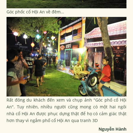
Góc phốc cổ Hội An về đêm...
Rất đông du khách đến xem và chụp ảnh "Góc phố cổ Hội
An". Tuy nhiên, nhiều người cũng mong có một hai ngôi
nhà cổ Hội An được phục dựng thật để họ có cảm giác thật
hơn thay vì ngắm phố cổ Hội An qua tranh 3D
Nguyễn Hành