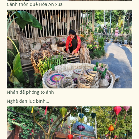
Cảnh thôn quê Hòa An xưa
Nhấn để phóng to ảnh
Nghề đan lục bình...