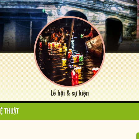
Lễ hội & sự kiện
Ệ THUẬT