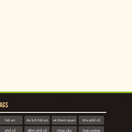
AGS
hội an
du lịch hội an
vé tham quan
khu phố cổ
phố cổ
đêm phố cổ
chùa cầu
hợp xướng