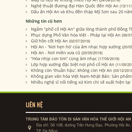
Nghệ thuật đương đại Hàn Quốc đến Hội An
(13/11/
Dấu ấn Hội An và Khu đền tháp Mỹ Sơn sau 20 nă
Những tin cũ hơn
Ngắm "phố cổ Hội An" giữa lòng thành phố Đồng 
Phục dựng Phố Văn hóa Việt - Pháp tại Hội An
(06/0
Giữ hồn cốt Hội An
(02/07/2019)
Hội An - 'Nơi hẹn hò' của âm nhạc hợp xướng
(20/0
Hội An - Nơi miền xưa cũ
(20/05/2019)
“Hòa nhịp con tim” cùng âm nhạc
(17/05/2019)
Lớp hợp xướng đặc biệt nơi phố cổ Hội An
(11/05/20
Không còn 'thuần hậu', không còn Hội An
(03/12/201
Không gian văn hóa Việt Nam-Nhật Bản: Sản phẩm 
Nhiều nghệ sĩ nổi tiếng xứ Kim chi sẽ xuất hiện tạ
LIÊN HỆ
TRUNG TÂM BẢO TỒN DI SẢN VĂN HÓA THẾ GIỚI HỘI AN
Địa chỉ:
Số 10B, đường Trần Hưng Đạo, Phường Hội An,
TP. Đà Nẵng