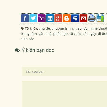
Từ khóa:
chủ đề
,
chương trình
,
giao lưu
,
nghệ thuậ
trung tâm
,
văn hoá
,
phối hợp
,
tổ chức
,
tối ngày
,
di tíc
sinh sắc
Ý kiến bạn đọc