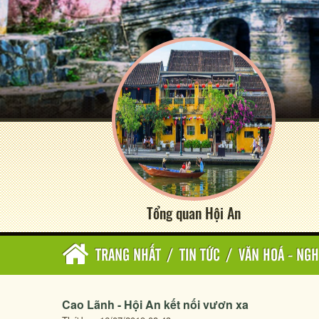
Tổng quan Hội An
TRANG NHẤT
/
TIN TỨC
/
VĂN HOÁ - NGH
Cao Lãnh - Hội An kết nối vươn xa