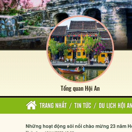
Tổng quan Hội An
TRANG NHẤT
/
TIN TỨC
/
DU LỊCH HỘI A
Những hoạt động sôi nổi chào mừng 23 năm Hội