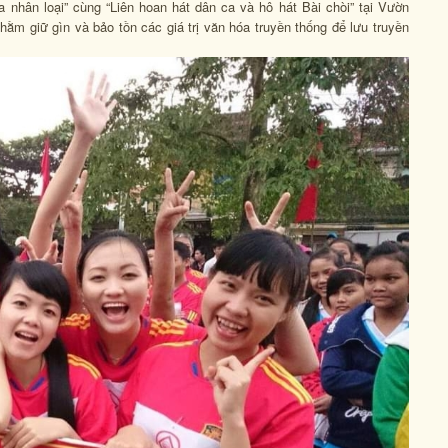
 nhân loại” cùng “Liên hoan hát dân ca và hô hát Bài chòi” tại Vườn
ằm giữ gìn và bảo tồn các giá trị văn hóa truyền thống để lưu truyền