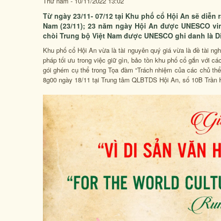
Thứ năm - 10/11/2022 13:02
Từ ngày 23/11- 07/12 tại Khu phố cổ Hội An sẽ diễn 
Nam (23/11); 23 năm ngày Hội An được UNESCO vinh
chòi Trung bộ Việt Nam được UNESCO ghi danh là Di 
Khu phố cổ Hội An vừa là tài nguyên quý giá vừa là đề tài ng
pháp tối ưu trong việc giữ gìn, bảo tồn khu phố cổ gắn với cá
gói ghém cụ thể trong Tọa đàm “Trách nhiệm của các chủ thể t
8g00 ngày 18/11 tại Trung tâm QLBTDS Hội An, số 10B Trần