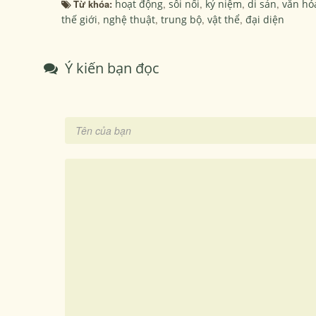
Từ khóa:
hoạt động
,
sôi nổi
,
kỷ niệm
,
di sản
,
văn hó
thế giới
,
nghệ thuật
,
trung bộ
,
vật thể
,
đại diện
Ý kiến bạn đọc