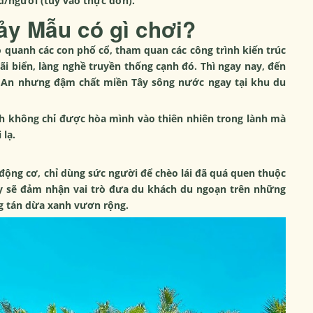
đ/người (tùy vào thực đơn).
ảy Mẫu có gì chơi?
o quanh các con phố cổ, tham quan các công trình kiến trúc
i biển, làng nghề truyền thống cạnh đó. Thì ngay nay, đến
i An nhưng đậm chất miền Tây sông nước ngay tại khu du
h không chỉ được hòa mình vào thiên nhiên trong lành mà
 lạ.
ộng cơ, chỉ dùng sức người để chèo lái đã quá quen thuộc
y sẽ đảm nhận vai trò đưa du khách du ngoạn trên những
ng tán dừa xanh vươn rộng.