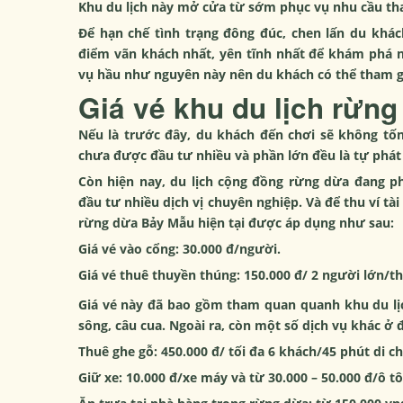
Khu du lịch này mở cửa từ sớm phục vụ nhu cầu th
Để hạn chế tình trạng đông đúc, chen lấn du khác
điểm vãn khách nhất, yên tĩnh nhất để khám phá n
vụ hầu như nguyên này nên du khách có thể tham gi
Giá vé khu du lịch rừn
Nếu là trước đây, du khách đến chơi sẽ không tốn 
chưa được đầu tư nhiều và phần lớn đều là tự phát
Còn hiện nay, du lịch cộng đồng rừng dừa đang 
đầu tư nhiều dịch vị chuyên nghiệp. Và để thu ví tài
rừng dừa Bảy Mẫu hiện tại được áp dụng như sau:
Giá vé vào cổng: 30.000 đ/người.
Giá vé thuê thuyền thúng: 150.000 đ/ 2 người lớn/t
Giá vé này đã bao gồm tham quan quanh khu du lịc
sông, câu cua. Ngoài ra, còn một số dịch vụ khác ở 
Thuê ghe gỗ: 450.000 đ/ tối đa 6 khách/45 phút di c
Giữ xe: 10.000 đ/xe máy và từ 30.000 – 50.000 đ/ô tô