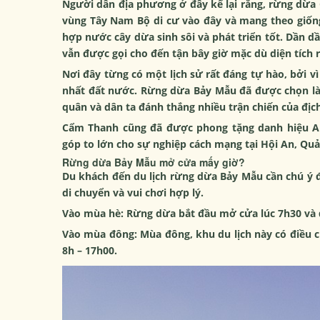
Người dân địa phương ở đây kể lại rằng, rừng dừa
vùng Tây Nam Bộ di cư vào đây và mang theo giống 
hợp nước cây dừa sinh sôi và phát triển tốt. Dần 
vẫn được gọi cho đến tận bây giờ mặc dù diện tích 
Nơi đây từng có một lịch sử rất đáng tự hào, bởi 
nhất đất nước. Rừng dừa Bảy Mẫu đã được chọn là
quân và dân ta đánh thắng nhiều trận chiến của địch
Cẩm Thanh cũng đã được phong tặng danh hiệu A
góp to lớn cho sự nghiệp cách mạng tại Hội An, Qu
Rừng dừa Bảy Mẫu mở cửa mấy giờ?
Du khách đến du lịch rừng dừa Bảy Mẫu cần chú ý đ
di chuyển và vui chơi hợp lý.
Vào mùa hè: Rừng dừa bắt đầu mở cửa lúc 7h30 và 
Vào mùa đông: Mùa đông, khu du lịch này có điều c
8h – 17h00.