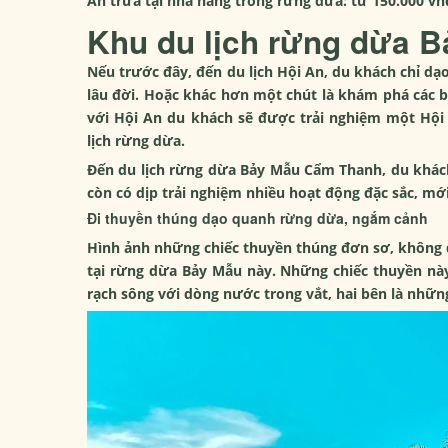
Ăn trưa tại nhà hàng trong rừng dừa: từ 150.000 vn
Khu du lịch rừng dừa B
Nếu trước đây, đến du lịch Hội An, du khách chỉ dạ
lâu đời. Hoặc khác hơn một chút là khám phá các bã
với Hội An du khách sẽ được trải nghiệm một Hộ
lịch rừng dừa.
Đến du lịch rừng dừa Bảy Mẫu Cẩm Thanh, du khác
còn có dịp trải nghiệm nhiều hoạt động đặc sắc, mới
Đi thuyền thúng dạo quanh rừng dừa, ngắm cảnh
Hình ảnh những chiếc thuyền thúng đơn sơ, không đ
tại rừng dừa Bảy Mẫu này. Những chiếc thuyền nà
rạch sông với dòng nước trong vắt, hai bên là nhữ