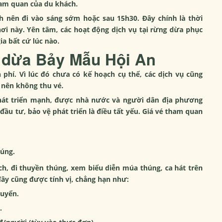
am quan của du khách.
h nên đi vào sáng sớm hoặc sau 15h30. Đây chính là thời
ơi này. Yên tâm, các hoạt động dịch vụ tại rừng dừa phục
a bất cứ lúc nào.
g dừa Bảy Mẫu Hội An
phí. Vì lúc đó chưa có kế hoạch cụ thể, các dịch vụ cũng
 nên không thu vé.
phát triển mạnh, được nhà nước và người dân địa phương
 đầu tư, bảo vệ phát triển là điều tất yếu. Giá vé tham quan
húng.
h, đi thuyền thúng, xem biểu diễn múa thúng, ca hát trên
đây cũng được tính vị, chẳng hạn như:
huyển.
.