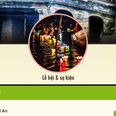
Lễ hội & sự kiện
N
i An