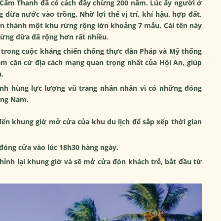
 Cẩm Thanh đã có cách đây chừng 200 năm. Lúc ấy người ở
dừa nước vào trồng. Nhờ lợi thế vị trí, khí hậu, hợp đất,
dần thành một khu rừng rộng lớn khoảng 7 mẫu. Cái tên này
rừng dừa đã rộng hơn rất nhiều.
vì trong cuộc kháng chiến chống thực dân Pháp và Mỹ thống
m căn cứ địa cách mạng quan trọng nhất của Hội An, giúp
.
nh hùng lực lượng vũ trang nhân nhân vì có những đóng
ảng Nam.
ến khung giờ mở cửa của khu du lịch để sắp xếp thời gian
đóng cửa vào lúc 18h30 hàng ngày.
hỉnh lại khung giờ và sẽ mở cửa đón khách trễ, bắt đầu từ