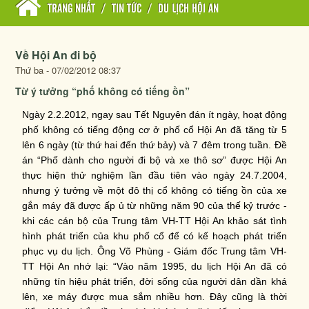
TRANG NHẤT
/
TIN TỨC
/
DU LỊCH HỘI AN
Về Hội An đi bộ
Thứ ba - 07/02/2012 08:37
Từ ý tưởng “phố không có tiếng ồn”
Ngày 2.2.2012, ngay sau Tết Nguyên đán ít ngày, hoạt động
phố không có tiếng động cơ ở phố cổ Hội An đã tăng từ 5
lên 6 ngày (từ thứ hai đến thứ bảy) và 7 đêm trong tuần. Đề
án “Phố dành cho người đi bộ và xe thô sơ” được Hội An
thực hiện thử nghiệm lần đầu tiên vào ngày 24.7.2004,
nhưng ý tưởng về một đô thị cổ không có tiếng ồn của xe
gắn máy đã được ấp ủ từ những năm 90 của thế kỷ trước -
khi các cán bộ của Trung tâm VH-TT Hội An khảo sát tình
hình phát triển của khu phố cổ để có kế hoạch phát triển
phục vụ du lịch. Ông Võ Phùng - Giám đốc Trung tâm VH-
TT Hội An nhớ lại: “Vào năm 1995, du lịch Hội An đã có
những tín hiệu phát triển, đời sống của người dân dần khá
lên, xe máy được mua sắm nhiều hơn. Đây cũng là thời