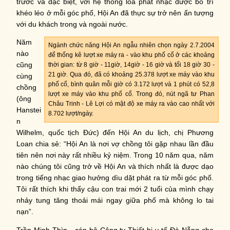
trước và đặc biệt, với hệ thống loa phát nhạc được bố trí
khéo léo ở mỗi góc phố, Hội An đã thực sự trở nên ấn tượng
với du khách trong và ngoài nước.
Năm
Ngành chức năng Hội An ngẫu nhiên chọn ngày 2.7.2004
nào
để thống kê lượt xe máy ra - vào khu phố cổ ở các khoảng
cũng
thời gian: từ 8 giờ - 11giờ, 14giờ - 16 giờ và tối 18 giờ 30 -
21 giờ. Qua đó, đã có khoảng 25.378 lượt xe máy vào khu
cùng
phố cổ, bình quân mỗi giờ có 3.172 lượt và 1 phút có 52,8
chồng
lượt xe máy vào khu phố cổ. Trong đó, nút ngã tư Phan
(ông
Châu Trinh - Lê Lợi có mật độ xe máy ra vào cao nhất với
Hanstei
8.702 lượt/ngày.
n
Wilhelm, quốc tịch Đức) đến Hội An du lịch, chị Phương
Loan chia sẻ: “Hội An là nơi vợ chồng tôi gặp nhau lần đầu
tiên nên nơi này rất nhiều kỷ niệm. Trong 10 năm qua, năm
nào chúng tôi cũng trở về Hội An và thích nhất là được dạo
trong tiếng nhạc giao hưởng dìu dặt phát ra từ mỗi góc phố.
Tôi rất thích khi thấy cậu con trai mới 2 tuổi của mình chạy
nhảy tung tăng thoải mái ngay giữa phố mà không lo tai
nạn”.
Trần Minh Thìn - cán bộ Công ty Thiết bị y tế Đà Nẵng cho