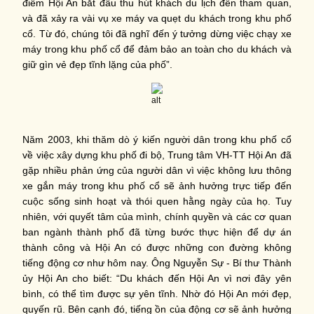
điểm Hội An bắt đầu thu hút khách du lịch đến tham quan,
và đã xảy ra vài vụ xe máy va quẹt du khách trong khu phố
cổ. Từ đó, chúng tôi đã nghĩ đến ý tưởng dừng việc chạy xe
máy trong khu phố cổ để đảm bảo an toàn cho du khách và
giữ gìn vẻ đẹp tĩnh lặng của phố”.
Năm 2003, khi thăm dò ý kiến người dân trong khu phố cổ
về việc xây dựng khu phố đi bộ, Trung tâm VH-TT Hội An đã
gặp nhiều phản ứng của người dân vì việc không lưu thông
xe gắn máy trong khu phố cổ sẽ ảnh hưởng trực tiếp đến
cuộc sống sinh hoạt và thói quen hằng ngày của họ. Tuy
nhiên, với quyết tâm của mình, chính quyền và các cơ quan
ban ngành thành phố đã từng bước thực hiện để dự án
thành công và Hội An có được những con đường không
tiếng động cơ như hôm nay. Ông Nguyễn Sự - Bí thư Thành
ủy Hội An cho biết: “Du khách đến Hội An vì nơi đây yên
bình, có thể tìm được sự yên tĩnh. Nhờ đó Hội An mới đẹp,
quyến rũ. Bên cạnh đó, tiếng ồn của động cơ sẽ ảnh hưởng