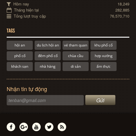
Hôm nay
18,249
Tháng hiện tại
282,885
Tổng lượt truy cập
76,570,710
TAGS
hội an
du lịch hội an
vé tham quan
khu phố cổ
phố cổ
đêm phố cổ
chùa cầu
hợp xướng
khách sạn
nhà hàng
di sản
ẩm thực
Nhận tin tự động