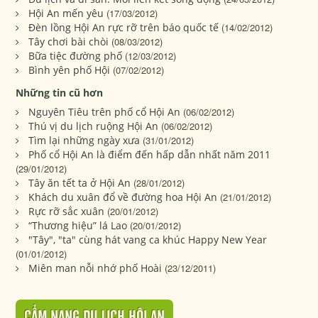
Hội An mến yêu
(17/03/2012)
Đèn lồng Hội An rực rỡ trên báo quốc tế
(14/02/2012)
Tây chơi bài chòi
(08/03/2012)
Bữa tiệc đường phố
(12/03/2012)
Bình yên phố Hội
(07/02/2012)
Những tin cũ hơn
Nguyên Tiêu trên phố cổ Hội An
(06/02/2012)
Thú vị du lịch ruộng Hội An
(06/02/2012)
Tìm lại những ngày xưa
(31/01/2012)
Phố cổ Hội An là điểm đến hấp dẫn nhất năm 2011
(29/01/2012)
Tây ăn tết ta ở Hội An
(28/01/2012)
Khách du xuân đổ về đường hoa Hội An
(21/01/2012)
Rực rỡ sắc xuân
(20/01/2012)
“Thương hiệu” lá Lao
(20/01/2012)
"Tây", "ta" cùng hát vang ca khúc Happy New Year
(01/01/2012)
Miên man nỗi nhớ phố Hoài
(23/12/2011)
CẨM NANG DU LỊCH HỘI AN