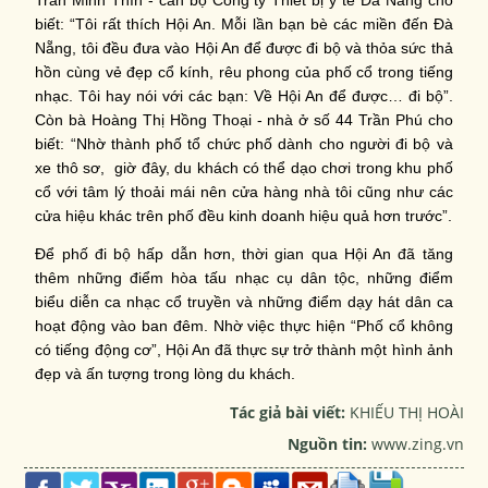
biết: “Tôi rất thích Hội An. Mỗi lần bạn bè các miền đến Đà
Nẵng, tôi đều đưa vào Hội An để được đi bộ và thỏa sức thả
hồn cùng vẻ đẹp cổ kính, rêu phong của phố cổ trong tiếng
nhạc. Tôi hay nói với các bạn: Về Hội An để được… đi bộ”.
Còn bà Hoàng Thị Hồng Thoại - nhà ở số 44 Trần Phú cho
biết: “Nhờ thành phố tổ chức phố dành cho người đi bộ và
xe thô sơ, giờ đây, du khách có thể dạo chơi trong khu phố
cổ với tâm lý thoải mái nên cửa hàng nhà tôi cũng như các
cửa hiệu khác trên phố đều kinh doanh hiệu quả hơn trước”.
Để phố đi bộ hấp dẫn hơn, thời gian qua Hội An đã tăng
thêm những điểm hòa tấu nhạc cụ dân tộc, những điểm
biểu diễn ca nhạc cổ truyền và những điểm dạy hát dân ca
hoạt động vào ban đêm. Nhờ việc thực hiện “Phố cổ không
có tiếng động cơ”, Hội An đã thực sự trở thành một hình ảnh
đẹp và ấn tượng trong lòng du khách.
Tác giả bài viết:
KHIẾU THỊ HOÀI
Nguồn tin:
www.zing.vn