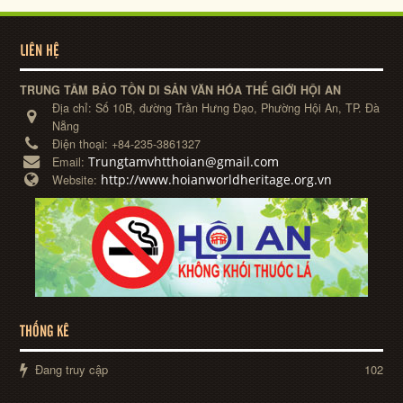
LIÊN HỆ
TRUNG TÂM BẢO TỒN DI SẢN VĂN HÓA THẾ GIỚI HỘI AN
Địa chỉ:
Số 10B, đường Trần Hưng Đạo, Phường Hội An, TP. Đà
Nẵng
Điện thoại:
+84-235-3861327
Trungtamvhtthoian@gmail.com
Email:
http://www.hoianworldheritage.org.vn
Website:
THỐNG KÊ
Đang truy cập
102