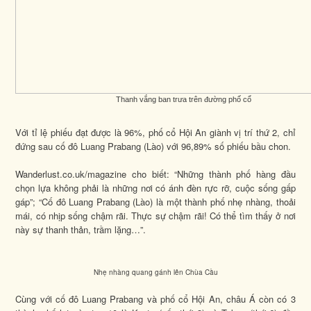
Thanh vắng ban trưa trên đường phố cổ
Với tỉ lệ phiếu đạt được là 96%, phố cổ Hội An giành vị trí thứ 2, chỉ
đứng sau cố đô Luang Prabang (Lào) với 96,89% số phiếu bầu chon.
Wanderlust.co.uk/magazine cho biết: “Những thành phố hàng đầu
chọn lựa không phải là những nơi có ánh đèn rực rỡ, cuộc sống gấp
gáp”; “Cố đô Luang Prabang (Lào) là một thành phố nhẹ nhàng, thoải
mái, có nhịp sống chậm rãi. Thực sự chậm rãi! Có thể tìm thấy ở nơi
này sự thanh thản, trầm lặng…”.
Nhẹ nhàng quang gánh lên Chùa Cầu
Cùng với cố đô Luang Prabang và phố cổ Hội An, châu Á còn có 3