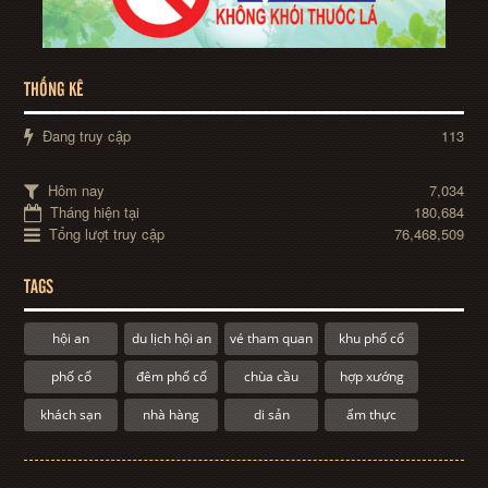
THỐNG KÊ
Đang truy cập
113
Hôm nay
7,034
Tháng hiện tại
180,684
Tổng lượt truy cập
76,468,509
TAGS
hội an
du lịch hội an
vé tham quan
khu phố cổ
phố cổ
đêm phố cổ
chùa cầu
hợp xướng
khách sạn
nhà hàng
di sản
ẩm thực