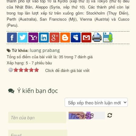
thành phố lọt vào top 10 là Kyoto (xếp thứ 3) và Tokyo (thứ 6) đều
của Nhật Bản, Aleppo (Syria, xếp thứ 10). Các thành phố còn lại
trong top lần lượt xếp từ trên xuống gồm: Stockholm (Thụy Điển),
Perth (Australia), San Francisco (Mỹ), Vienna (Austria) và Cusco
(Peru).
Từ khóa:
luang prabang
Tổng số điểm của bài viết là: 35 trong 7 đánh giá
Xếp hạng:
5
-
7
phiếu bầu
Click để đánh giá bài viết
Ý kiến bạn đọc