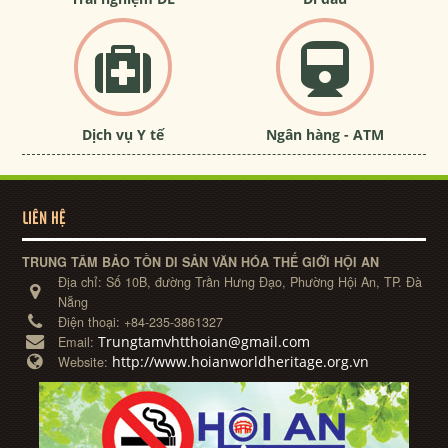
Dịch vụ Y tế
Ngân hàng - ATM
LIÊN HỆ
TRUNG TÂM BẢO TỒN DI SẢN VĂN HÓA THẾ GIỚI HỘI AN
Địa chỉ:
Số 10B, đường Trần Hưng Đạo, Phường Hội An, TP. Đà
Nẵng
Điện thoại:
+84-235-3861327
Trungtamvhtthoian@gmail.com
Email:
http://www.hoianworldheritage.org.vn
Website: