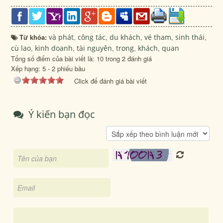
Từ khóa:
và phát
,
công tác
,
du khách
,
vé tham
,
sinh thái
,
cù lao
,
kinh doanh
,
tài nguyên
,
trong
,
khách
,
quan
Tổng số điểm của bài viết là: 10 trong 2 đánh giá
Xếp hạng:
5
-
2
phiếu bầu
Click để đánh giá bài viết
Ý kiến bạn đọc