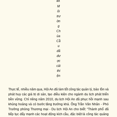
M
ôi
trư
ờn
g
Ch
ùa
Cầ
u
đã
đư
ợc
cải
thi
ện
.
Thực tế, nhiều năm qua, Hội An đã làm tốt công tác quản lý, bảo tồn và
phát huy các giá trị di sản, tạo điều kiện cho ngành du lịch phát triển
bền vững. Chỉ riêng năm 2010, du lịch Hội An đã phục hồi mạnh sau
khủng hoảng và có bước tăng trưởng khá. Ông Trần Văn Nhân - Phó
Trưởng phòng Thương mại - Du lịch Hội An cho biết: “Thành phố đã
tiếp tục đẩy mạnh các hoạt động kích cầu, đặc biệt là công tác quảng