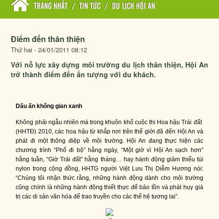
TRANG NHẤT
/
TIN TỨC
/
DU LỊCH HỘI AN
Điểm đến thân thiện
Thứ hai - 24/01/2011 08:12
Với nỗ lực xây dựng môi trường du lịch thân thiện, Hội An
trở thành điểm đến ấn tượng với du khách.
Dấu ấn không gian xanh
Không phải ngẫu nhiên mà trong khuôn khổ cuộc thi Hoa hậu Trái đất
(HHTĐ) 2010, các hoa hậu từ khắp nơi trên thế giới đã đến Hội An và
phát đi một thông điệp về môi trường. Hội An đang thực hiện các
chương trình “Phố đi bộ” hằng ngày, “Một giờ vì Hội An sạch hơn”
hằng tuần, “Giờ Trái đất” hằng tháng… hay hành động giảm thiểu túi
nylon trong cộng đồng, HHTG người Việt Lưu Thị Diễm Hương nói:
“Chúng tôi nhận thức rằng, những hành động dành cho môi trường
cũng chính là những hành động thiết thực để bảo tồn và phát huy giá
trị các di sản văn hóa để trao truyền cho các thế hệ tương lai”.