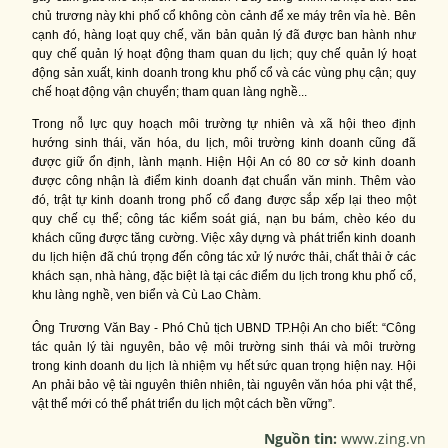
chủ trương này khi phố cổ không còn cảnh để xe máy trên vỉa hè. Bên
cạnh đó, hàng loạt quy chế, văn bản quản lý đã được ban hành như
quy chế quản lý hoạt động tham quan du lịch; quy chế quản lý hoạt
động sản xuất, kinh doanh trong khu phố cổ và các vùng phụ cận; quy
chế hoạt động vận chuyển; tham quan làng nghề...
Trong nỗ lực quy hoạch môi trường tự nhiên và xã hội theo định
hướng sinh thái, văn hóa, du lịch, môi trường kinh doanh cũng đã
được giữ ổn định, lành mạnh. Hiện Hội An có 80 cơ sở kinh doanh
được công nhận là điểm kinh doanh đạt chuẩn văn minh. Thêm vào
đó, trật tự kinh doanh trong phố cổ đang được sắp xếp lại theo một
quy chế cụ thể; công tác kiểm soát giá, nạn bu bám, chèo kéo du
khách cũng được tăng cường. Việc xây dựng và phát triển kinh doanh
du lịch hiện đã chú trọng đến công tác xử lý nước thải, chất thải ở các
khách sạn, nhà hàng, đặc biệt là tại các điểm du lịch trong khu phố cổ,
khu làng nghề, ven biển và Cù Lao Chàm.
Ông Trương Văn Bay - Phó Chủ tịch UBND TP.Hội An cho biết: “Công
tác quản lý tài nguyên, bảo vệ môi trường sinh thái và môi trường
trong kinh doanh du lịch là nhiệm vụ hết sức quan trọng hiện nay. Hội
An phải bảo vệ tài nguyên thiên nhiên, tài nguyên văn hóa phi vật thể,
vật thể mới có thể phát triển du lịch một cách bền vững”.
Nguồn tin:
www.zing.vn