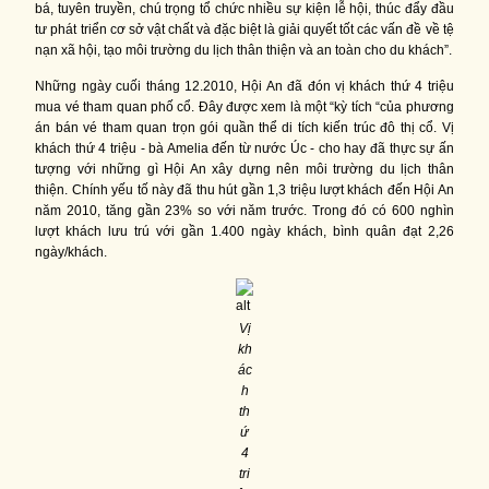
bá, tuyên truyền, chú trọng tổ chức nhiều sự kiện lễ hội, thúc đẩy đầu
tư phát triển cơ sở vật chất và đặc biệt là giải quyết tốt các vấn đề về tệ
nạn xã hội, tạo môi trường du lịch thân thiện và an toàn cho du khách”.
Những ngày cuối tháng 12.2010, Hội An đã đón vị khách thứ 4 triệu
mua vé tham quan phố cổ. Đây được xem là một “kỳ tích “của phương
án bán vé tham quan trọn gói quần thể di tích kiến trúc đô thị cổ. Vị
khách thứ 4 triệu - bà Amelia đến từ nước Úc - cho hay đã thực sự ấn
tượng với những gì Hội An xây dựng nên môi trường du lịch thân
thiện. Chính yếu tố này đã thu hút gần 1,3 triệu lượt khách đến Hội An
năm 2010, tăng gần 23% so với năm trước. Trong đó có 600 nghìn
lượt khách lưu trú với gần 1.400 ngày khách, bình quân đạt 2,26
ngày/khách.
Vị
kh
ác
h
th
ứ
4
tri