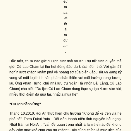
ệu
m
ua
vé
th
a
m
qu
an
.
Đặc biệt, chưa bao giờ du lịch sinh thái tại Khu dự trữ sinh quyển thế
giới Cù Lao Chàm lại thu hút đông đảo du khách đến thế. Với gần 57
nghìn lượt khách khám phá vẻ hoang sơ của biển đảo, Hội An đang kỳ
vọng về một loại hình sản phẩm thân thiện với môi trường trong tương
lai. Ông Phan Hưng, chủ nhà lưu trú Ngân Hà (thôn Bãi Làng, Cù Lao
Chàm) cho biết: “Du lịch Cù Lao Chàm đang thực sự tạo được sức hút,
nhiều thời điểm đã quá tải, nhất là mùa hè”.
“Du lịch bền vững”
Tháng 10.2010, Hội An thực hiện chủ trương “Không để xe trên vỉa hè
phố cố”. Theo Fukui Yuta - Đội viên thanh niên tình nguyện hải ngoại
Nhật Bản tại Hội An, “vấn đề quan trọng nhất là làm thế nào để không
gây cảm giác khó chịu cho du khách”. Đây cũng chính là mục đích của