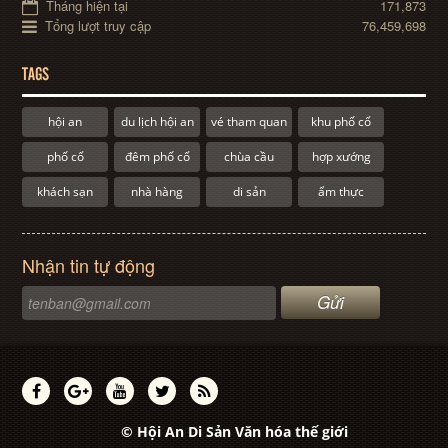
Tháng hiện tại
171,873
Tổng lượt truy cập
76,459,698
TAGS
hội an
du lịch hội an
vé tham quan
khu phố cổ
phố cổ
đêm phố cổ
chùa cầu
hợp xướng
khách sạn
nhà hàng
di sản
ẩm thực
Nhận tin tự động
© Hội An Di Sản Văn hóa thế giới