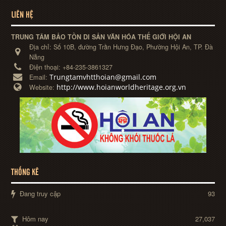
LIÊN HỆ
TRUNG TÂM BẢO TỒN DI SẢN VĂN HÓA THẾ GIỚI HỘI AN
Địa chỉ:
Số 10B, đường Trần Hưng Đạo, Phường Hội An, TP. Đà
Nẵng
Điện thoại:
+84-235-3861327
Trungtamvhtthoian@gmail.com
Email:
http://www.hoianworldheritage.org.vn
Website:
THỐNG KÊ
Đang truy cập
93
Hôm nay
27,037