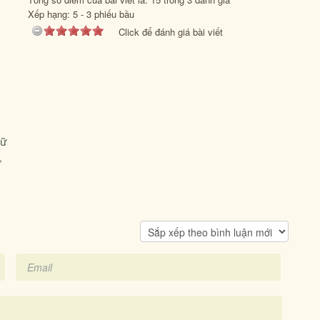
Xếp hạng:
5
-
3
phiếu bầu
Click để đánh giá bài viết
lữ
,