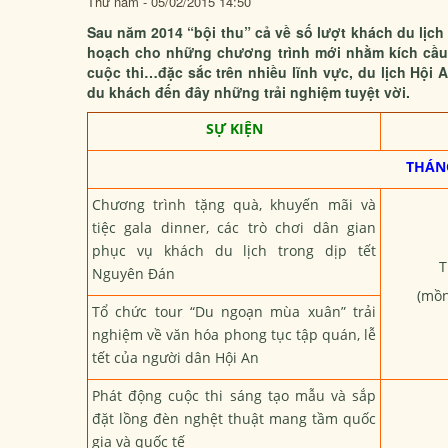
Thứ năm - 05/02/2015 14:50
Sau năm 2014 “bội thu” cả về số lượt khách du lịch 
hoạch cho những chương trình mới nhằm kích cầu du
cuộc thi…đặc sắc trên nhiều lĩnh vực, du lịch Hội
du khách đến đây những trải nghiệm tuyệt vời.
SỰ KIỆN
THÁNG
Chương trình tặng quà, khuyến mãi và
tiệc gala dinner, các trò chơi dân gian
phục vụ khách du lịch trong dịp tết
T
Nguyên Đán
(mồn
Tổ chức tour “Du ngoạn mùa xuân” trải
nghiệm về văn hóa phong tục tập quán, lễ
tết của người dân Hội An
Phát động cuộc thi sáng tạo mẫu và sắp
đặt lồng đèn nghệt thuật mang tầm quốc
gia và quốc tế