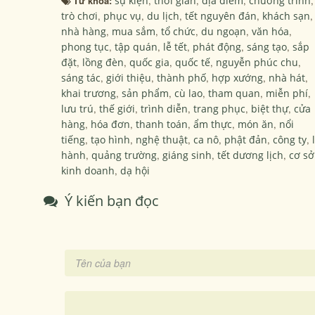
Từ khóa:
sự kiện
,
thời gian
,
địa điểm
,
chương trình
,
trò chơi
,
phục vụ
,
du lịch
,
tết nguyên đán
,
khách sạn
,
nhà hàng
,
mua sắm
,
tổ chức
,
du ngoạn
,
văn hóa
,
phong tục
,
tập quán
,
lễ tết
,
phát động
,
sáng tạo
,
sắp
đặt
,
lồng đèn
,
quốc gia
,
quốc tế
,
nguyễn phúc chu
,
sáng tác
,
giới thiệu
,
thành phố
,
hợp xướng
,
nhà hát
,
khai trương
,
sản phẩm
,
cù lao
,
tham quan
,
miễn phí
,
lưu trú
,
thế giới
,
trình diễn
,
trang phục
,
biệt thự
,
cửa
hàng
,
hóa đơn
,
thanh toán
,
ẩm thực
,
món ăn
,
nổi
tiếng
,
tạo hình
,
nghệ thuật
,
ca nô
,
phật đản
,
công ty
,
hành
,
quảng trường
,
giáng sinh
,
tết dương lịch
,
cơ sở
kinh doanh
,
dạ hội
Ý kiến bạn đọc