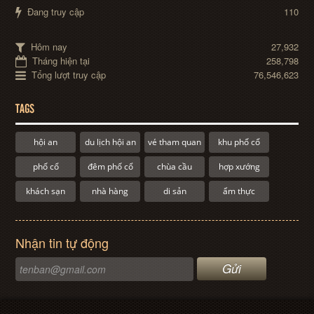
Đang truy cập
110
Hôm nay
27,932
Tháng hiện tại
258,798
Tổng lượt truy cập
76,546,623
TAGS
hội an
du lịch hội an
vé tham quan
khu phố cổ
phố cổ
đêm phố cổ
chùa cầu
hợp xướng
khách sạn
nhà hàng
di sản
ẩm thực
Nhận tin tự động