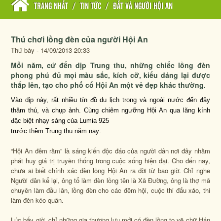
TRANG NHẤT
/
TIN TỨC
/
ĐẤT VÀ NGƯỜI HỘI AN
Thú chơi lồng đèn của người Hội An
Thứ bảy - 14/09/2013 20:33
Mỗi năm, cứ đến dịp Trung thu, những chiếc lồng đèn
phong phú đủ mọi màu sắc, kích cỡ, kiểu dáng lại được
thắp lên, tạo cho phố cổ Hội An một vẻ đẹp khác thường.
Vào dịp này, rất nhiều tín đồ du lịch trong và ngoài nước đến đây
thăm thú, và chụp ảnh. Cùng chiêm ngưỡng Hội An qua lăng kính
đặc biệt nhạy sáng của Lumia 925
trước thềm Trung thu năm nay:
“Hội An đêm rằm” là sáng kiến độc đáo của người dân nơi đây nhằm
phát huy giá trị truyền thống trong cuộc sống hiện đại. Cho đến nay,
chưa ai biết chính xác đèn lồng Hội An ra đời từ bao giờ. Chỉ nghe
Người dân kể lại, ông tổ làm đèn lồng tên là Xã Đường, ông là thợ mã
chuyên làm đầu lân, lồng đèn cho các đêm hội, cuộc thi đấu xảo, thi
làm đèn kéo quân.
Lúc bấy giờ, chỉ những gia thượng lưu mới có đèn lồng to vẽ chữ Hán