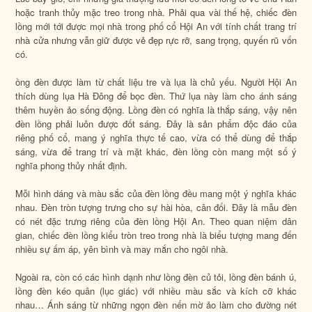
hoặc tranh thủy mặc treo trong nhà. Phải qua vài thế hệ, chiếc đèn
lồng mới tới được mọi nhà trong phố cổ Hội An với tính chất trang trí
nhà cửa nhưng vẫn giữ được vẻ đẹp rực rỡ, sang trọng, quyến rũ vốn
có.
ồng đèn được làm từ chất liệu tre và lụa là chủ yếu. Người Hội An
thích dùng lụa Hà Đông để bọc đèn. Thứ lụa này làm cho ánh sáng
thêm huyền ảo sống động. Lồng đèn có nghĩa là thắp sáng, vậy nên
đèn lồng phải luôn được đốt sáng. Đây là sản phẩm độc đáo của
riêng phố cổ, mang ý nghĩa thực tế cao, vừa có thể dùng để thắp
sáng, vừa để trang trí và mặt khác, đèn lồng còn mang một số ý
nghĩa phong thủy nhất định.
Mỗi hình dáng và màu sắc của đèn lồng đều mang một ý nghĩa khác
nhau. Đèn tròn tượng trưng cho sự hài hòa, cân đối. Đây là mẫu đèn
có nét đặc trưng riêng của đèn lồng Hội An. Theo quan niệm dân
gian, chiếc đèn lồng kiểu tròn treo trong nhà là biểu tượng mang đến
nhiều sự ấm áp, yên bình và may mắn cho ngôi nhà.
Ngoài ra, còn có các hình dạnh như lồng đèn củ tỏi, lồng đèn bánh ú,
lồng đèn kéo quân (lục giác) với nhiều màu sắc và kích cỡ khác
nhau… Ánh sáng từ những ngọn đèn nến mờ ảo làm cho đường nét