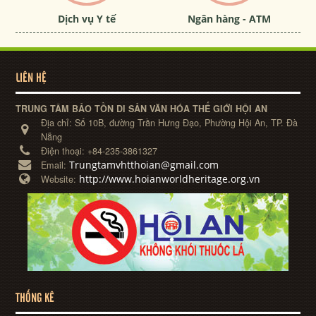
Dịch vụ Y tế
Ngân hàng - ATM
LIÊN HỆ
TRUNG TÂM BẢO TỒN DI SẢN VĂN HÓA THẾ GIỚI HỘI AN
Địa chỉ:
Số 10B, đường Trần Hưng Đạo, Phường Hội An, TP. Đà
Nẵng
Điện thoại:
+84-235-3861327
Trungtamvhtthoian@gmail.com
Email:
http://www.hoianworldheritage.org.vn
Website:
THỐNG KÊ