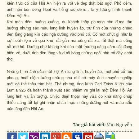
kiến trúc cổ của Hội An hiện ra với vẻ đẹp thật bất ngờ. Phố đêm,
ánh nến bên sông Hoài và tiếng rao đêm… là ý tưởng hình thành
Đêm Hội An.
Khi màn đêm buông xuống, du khách thập phương còn được tận
hưởng những sắc màu lung linh huyền ảo, trữ tình của những chiếc
đèn lồng giăng kín các ngả đường vào phố cổ. Có một chút gì như là
sự hoài niệm về quá khứ, rất gần mà cũng rất xa, rất thật mà cũng
rất mơ hồ. Dường như không khí của một thương cảng sầm uất đang
hiện về, dưới ánh đèn lồng và dưới bóng những ngôi nhà cổ đầy chất
thơ.
Những hình ảnh của một Hội An lung linh, huyền ảo, một phố cổ rêu
phong, hoài niệm tưởng chừng như chỉ có máy ảnh chuyên nghiệp
mới có thể thâu tóm hết. Thế nhưng, ống kính Carl Zeiss 6 lớp của
Lumia 925 đã hoàn thành xuất sắc nhiệm vụ ghi lại một Đêm Hội An
lung linh và ấn tượng. Chiếc điện thoại này vừa có khả năng chụp
thiếu sáng tốt lại ghi nhận chân thực những đường nét và màu sắc
của lồng đèn Hội An.
Tác giả bài viết:
Vân Nguyễn