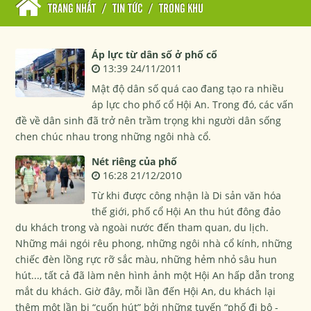
TRANG NHẤT
/
TIN TỨC
/
TRONG KHU
Áp lực từ dân số ở phố cổ
13:39 24/11/2011
Mật độ dân số quá cao đang tạo ra nhiều
áp lực cho phố cổ Hội An. Trong đó, các vấn
đề về dân sinh đã trở nên trầm trọng khi người dân sống
chen chúc nhau trong những ngôi nhà cổ.
Nét riêng của phố
16:28 21/12/2010
Từ khi được công nhận là Di sản văn hóa
thế giới, phố cổ Hội An thu hút đông đảo
du khách trong và ngoài nước đến tham quan, du lịch.
Những mái ngói rêu phong, những ngôi nhà cổ kính, những
chiếc đèn lồng rực rỡ sắc màu, những hẻm nhỏ sâu hun
hút..., tất cả đã làm nên hình ảnh một Hội An hấp dẫn trong
mắt du khách. Giờ đây, mỗi lần đến Hội An, du khách lại
thêm một lần bị “cuốn hút” bởi những tuyến “phố đi bộ -