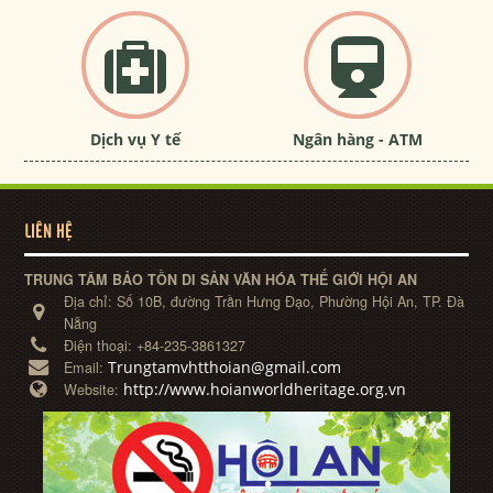
Dịch vụ Y tế
Ngân hàng - ATM
LIÊN HỆ
TRUNG TÂM BẢO TỒN DI SẢN VĂN HÓA THẾ GIỚI HỘI AN
Địa chỉ:
Số 10B, đường Trần Hưng Đạo, Phường Hội An, TP. Đà
Nẵng
Điện thoại:
+84-235-3861327
Trungtamvhtthoian@gmail.com
Email:
http://www.hoianworldheritage.org.vn
Website: