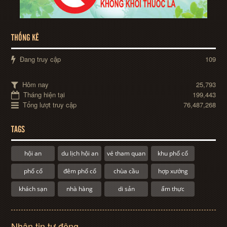
THỐNG KÊ
Đang truy cập
109
Hôm nay
25,793
Tháng hiện tại
199,443
Tổng lượt truy cập
76,487,268
TAGS
hội an
du lịch hội an
vé tham quan
khu phố cổ
phố cổ
đêm phố cổ
chùa cầu
hợp xướng
khách sạn
nhà hàng
di sản
ẩm thực
Nhận tin tự động