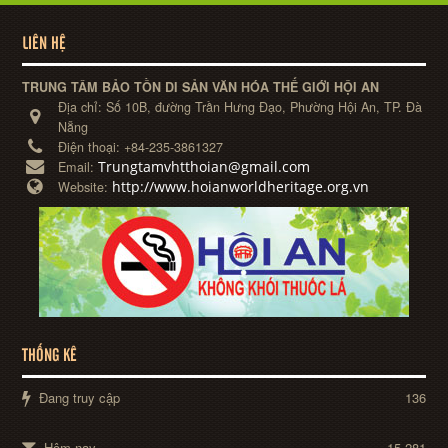
LIÊN HỆ
TRUNG TÂM BẢO TỒN DI SẢN VĂN HÓA THẾ GIỚI HỘI AN
Địa chỉ:
Số 10B, đường Trần Hưng Đạo, Phường Hội An, TP. Đà
Nẵng
Điện thoại:
+84-235-3861327
Trungtamvhtthoian@gmail.com
Email:
http://www.hoianworldheritage.org.vn
Website:
THỐNG KÊ
Đang truy cập
136
Hôm nay
15,281