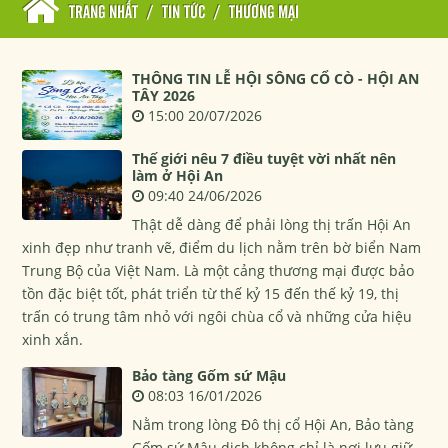
TRANG NHẤT
/
TIN TỨC
/
THƯƠNG MẠI
THÔNG TIN LỄ HỘI SÔNG CỔ CÒ - HỘI AN
TÂY 2026
15:00 20/07/2026
Thế giới nêu 7 điều tuyệt vời nhất nên
làm ở Hội An
09:40 24/06/2026
Thật dễ dàng để phải lòng thị trấn Hội An
xinh đẹp như tranh vẽ, điểm du lịch nằm trên bờ biển Nam
Trung Bộ của Việt Nam. Là một cảng thương mại được bảo
tồn đặc biệt tốt, phát triển từ thế kỷ 15 đến thế kỷ 19, thị
trấn có trung tâm nhỏ với ngôi chùa cổ và những cửa hiệu
xinh xắn.
Bảo tàng Gốm sứ Mậu
08:03 16/01/2026
Nằm trong lòng Đô thị cổ Hội An, Bảo tàng
Gốm sứ Mậu dịch không chỉ là nơi lưu giữ