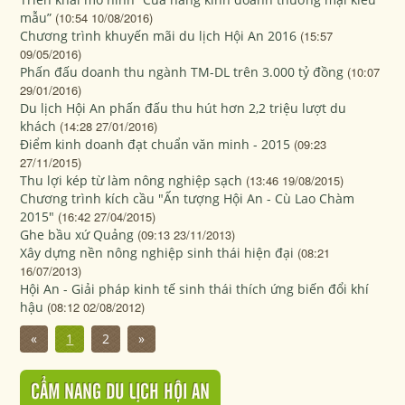
mẫu”
(10:54 10/08/2016)
Chương trình khuyến mãi du lịch Hội An 2016
(15:57
09/05/2016)
Phấn đấu doanh thu ngành TM-DL trên 3.000 tỷ đồng
(10:07
29/01/2016)
Du lịch Hội An phấn đấu thu hút hơn 2,2 triệu lượt du
khách
(14:28 27/01/2016)
Điểm kinh doanh đạt chuẩn văn minh - 2015
(09:23
27/11/2015)
Thu lợi kép từ làm nông nghiệp sạch
(13:46 19/08/2015)
Chương trình kích cầu "Ấn tượng Hội An - Cù Lao Chàm
2015"
(16:42 27/04/2015)
Ghe bầu xứ Quảng
(09:13 23/11/2013)
Xây dựng nền nông nghiệp sinh thái hiện đại
(08:21
16/07/2013)
Hội An - Giải pháp kinh tế sinh thái thích ứng biến đổi khí
hậu
(08:12 02/08/2012)
«
1
2
»
CẨM NANG DU LỊCH HỘI AN