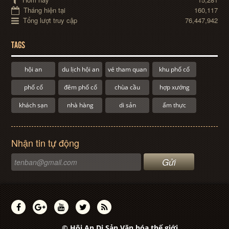
Tháng hiện tại
160,117
Tổng lượt truy cập
76,447,942
TAGS
hội an
du lịch hội an
vé tham quan
khu phố cổ
phố cổ
đêm phố cổ
chùa cầu
hợp xướng
khách sạn
nhà hàng
di sản
ẩm thực
Nhận tin tự động
© Hội An Di Sản Văn hóa thế giới