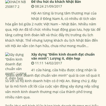
Để thu hút du khách Nhật Bản
08:24 21/09/2017
Hội An từng là trung tâm thương mại của
Nhật ở Đông Nam Á, có nhiều di tích văn
hóa gắn bó giữa 2 nước Việt Nam – Nhật Bản. Nhiều năm
qua, Hội An đã tổ chức nhiều hoạt động giao lưu, hợp tác để
tăng cường tình đoàn kết và thúc đẩy thị trường du lịch
khách Nhật. Thế nhưng lượng khách du lịch Nhật Bản đến
với Hội An vẫn còn hạn hữu, chưa như mong muốn…
Xây dựng “Điểm kinh doanh đạt chuẩn
văn minh”: Lượng ít, diện hẹp
11:11 14/02/2017
41 cửa hàng, cửa hiệu được công nhận là
“Điểm kinh doanh đạt chuẩn văn minh” quả là con số quá ít
so với số hộ kinh doanh hiện có ở Hội An. Đáng chú ý, đây
lại là mô hình cốt lõi của cuộc vận động xây dựng nếp sống
văn minh kinh doanh thương mại của thành phố trong
nhiều năm qua.
Triển khai mô hình “Cửa hàng kinh doanh thương mại kiểu