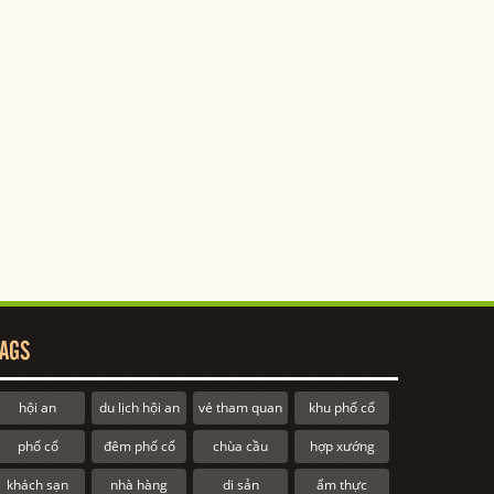
AGS
hội an
du lịch hội an
vé tham quan
khu phố cổ
phố cổ
đêm phố cổ
chùa cầu
hợp xướng
khách sạn
nhà hàng
di sản
ẩm thực