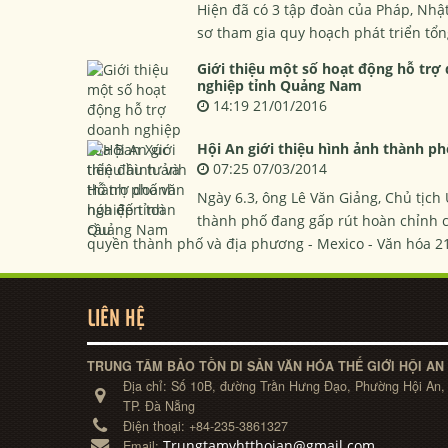
Hiện đã có 3 tập đoàn của Pháp, Nhật
sơ tham gia quy hoạch phát triển tổng
Giới thiệu một số hoạt động hỗ trợ
nghiệp tỉnh Quảng Nam
14:19 21/01/2016
Hội An giới thiệu hình ảnh thành p
07:25 07/03/2014
Ngày 6.3, ông Lê Văn Giảng, Chủ tịc
thành phố đang gấp rút hoàn chỉnh c
quyền thành phố và địa phương - Mexico - Văn hóa 21
LIÊN HỆ
TRUNG TÂM BẢO TỒN DI SẢN VĂN HÓA THẾ GIỚI HỘI AN
Địa chỉ:
Số 10B, đường Trần Hưng Đạo, Phường Hội An,
TP. Đà Nẵng
Điện thoại:
+84-235-3861327
Trungtamvhtthoian@gmail.com
Email: