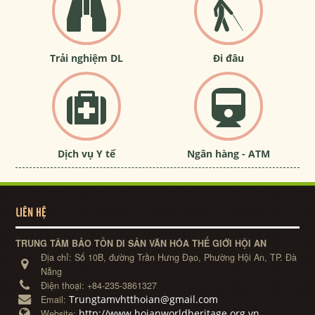
Trải nghiệm DL
Đi đâu
Dịch vụ Y tế
Ngân hàng - ATM
LIÊN HỆ
TRUNG TÂM BẢO TỒN DI SẢN VĂN HÓA THẾ GIỚI HỘI AN
Địa chỉ:
Số 10B, đường Trần Hưng Đạo, Phường Hội An, TP. Đà
Nẵng
Điện thoại:
+84-235-3861327
Trungtamvhtthoian@gmail.com
Email:
http://www.hoianworldheritage.org.vn
Website: