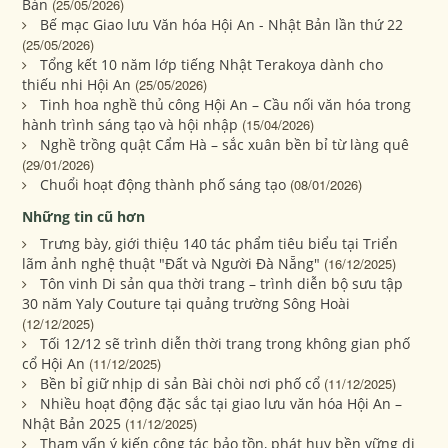
Bản
(25/05/2026)
Bế mạc Giao lưu Văn hóa Hội An - Nhật Bản lần thứ 22
(25/05/2026)
Tổng kết 10 năm lớp tiếng Nhật Terakoya dành cho
thiếu nhi Hội An
(25/05/2026)
Tinh hoa nghề thủ công Hội An – Cầu nối văn hóa trong
hành trình sáng tạo và hội nhập
(15/04/2026)
Nghề trồng quật Cẩm Hà – sắc xuân bền bỉ từ làng quê
(29/01/2026)
Chuổi hoạt động thành phố sáng tạo
(08/01/2026)
Những tin cũ hơn
Trưng bày, giới thiệu 140 tác phẩm tiêu biểu tại Triển
lãm ảnh nghệ thuật "Đất và Người Đà Nẵng"
(16/12/2025)
Tôn vinh Di sản qua thời trang – trình diễn bộ sưu tập
30 năm Yaly Couture tại quảng trường Sông Hoài
(12/12/2025)
Tối 12/12 sẽ trình diễn thời trang trong không gian phố
cổ Hội An
(11/12/2025)
Bền bỉ giữ nhịp di sản Bài chòi nơi phố cổ
(11/12/2025)
Nhiều hoạt động đặc sắc tại giao lưu văn hóa Hội An –
Nhật Bản 2025
(11/12/2025)
Tham vấn ý kiến công tác bảo tồn, phát huy bền vững di