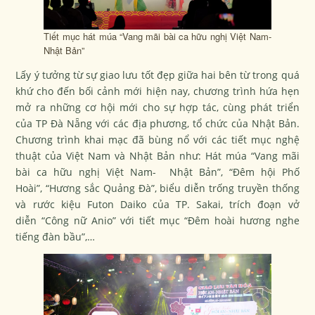
Tiết mục hát múa “Vang mãi bài ca hữu nghị Việt Nam-
Nhật Bản”
Lấy ý tưởng từ sự giao lưu tốt đẹp giữa hai bên từ trong quá
khứ cho đến bối cảnh mới hiện nay, chương trình hứa hẹn
mở ra những cơ hội mới cho sự hợp tác, cùng phát triển
của TP Đà Nẵng với các địa phương, tổ chức của Nhật Bản.
Chương trình khai mạc đã bùng nổ với các tiết mục nghệ
thuật của Việt Nam và Nhật Bản như: Hát múa
“Vang mãi
bài ca hữu nghị Việt Nam- Nhật Bản”,
“Đêm hội Phố
Hoài”
,
“Hương sắc Quảng Đà”,
biểu diễn trống truyền thống
và rước kiệu Futon Daiko của TP. Sakai, trích đoạn vở
diễn
“Công nữ Anio”
với tiết mục
“Đêm hoài hương nghe
tiếng đàn bầu”
,…