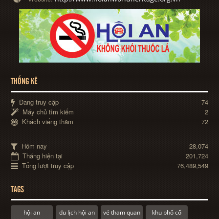
THỐNG KÊ
Đang truy cập
74
Máy chủ tìm kiếm
2
Khách viếng thăm
72
Hôm nay
28,074
Tháng hiện tại
201,724
Tổng lượt truy cập
76,489,549
TAGS
hội an
du lịch hội an
vé tham quan
khu phố cổ