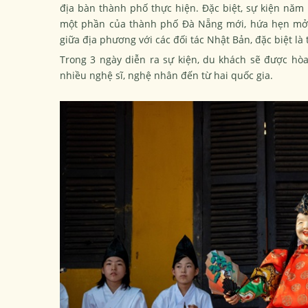
địa bàn thành phố thực hiện. Đặc biệt, sự kiện năm 
một phần của thành phố Đà Nẵng mới, hứa hẹn mở ra
giữa địa phương với các đối tác Nhật Bản, đặc biệt là 
Trong 3 ngày diễn ra sự kiện, du khách sẽ được hò
nhiều nghệ sĩ, nghệ nhân đến từ hai quốc gia.