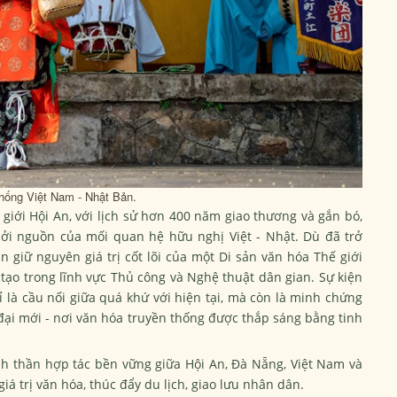
thống Việt Nam - Nhật Bản.
giới Hội An, với lịch sử hơn 400 năm giao thương và gắn bó,
hởi nguồn của mối quan hệ hữu nghị Việt - Nhật. Dù đã trở
 giữ nguyên giá trị cốt lõi của một Di sản văn hóa Thế giới
ạo trong lĩnh vực Thủ công và Nghệ thuật dân gian. Sự kiện
ỉ là cầu nối giữa quá khứ với hiện tại, mà còn là minh chứng
đại mới - nơi văn hóa truyền thống được thắp sáng bằng tinh
inh thần hợp tác bền vững giữa Hội An, Đà Nẵng, Việt Nam và
giá trị văn hóa, thúc đẩy du lịch, giao lưu nhân dân.