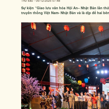
Thứ sáu - 05/12/2025 07:48
Sự kiện “Giao lưu văn hóa Hội An– Nhật Bản lần th
truyền thống Việt Nam- Nhật Bản và là dịp để hai bên 