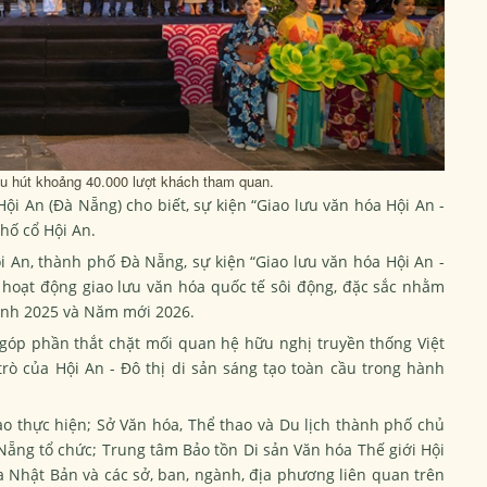
hu hút khoảng 40.000 lượt khách tham quan.
ội An (Đà Nẵng) cho biết, sự kiện “Giao lưu văn hóa Hội An -
hố cổ Hội An.
i An, thành phố Đà Nẵng, sự kiện “Giao lưu văn hóa Hội An -
 hoạt động giao lưu văn hóa quốc tế sôi động, đặc sắc nhằm
inh 2025 và Năm mới 2026.
 góp phần thắt chặt mối quan hệ hữu nghị truyền thống Việt
trò của Hội An - Đô thị di sản sáng tạo toàn cầu trong hành
 thực hiện; Sở Văn hóa, Thể thao và Du lịch thành phố chủ
Nẵng tổ chức; Trung tâm Bảo tồn Di sản Văn hóa Thế giới Hội
a Nhật Bản và các sở, ban, ngành, địa phương liên quan trên