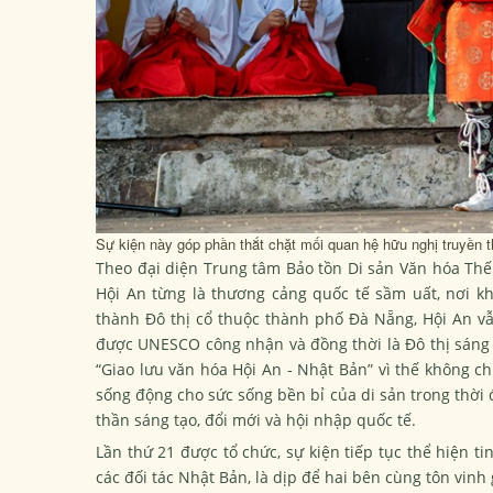
Sự kiện này góp phần thắt chặt mối quan hệ hữu nghị truyền 
Theo đại diện Trung tâm Bảo tồn Di sản Văn hóa Thế 
Hội An từng là thương cảng quốc tế sầm uất, nơi k
thành Đô thị cổ thuộc thành phố Đà Nẵng, Hội An vẫn
được UNESCO công nhận và đồng thời là Đô thị sáng t
“Giao lưu văn hóa Hội An - Nhật Bản” vì thế không ch
sống động cho sức sống bền bỉ của di sản trong thời 
thần sáng tạo, đổi mới và hội nhập quốc tế.
Lần thứ 21 được tổ chức, sự kiện tiếp tục thể hiện t
các đối tác Nhật Bản, là dịp để hai bên cùng tôn vinh 