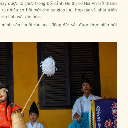
nay được tổ chức trong bối cảnh Đô thị cổ Hội An trở thành
 nhiều cơ hội mới cho sự giao lưu, hợp tác và phát triển
trên lĩnh vực văn hóa.
a mình vào chuỗi các hoạt động đặc sắc được thực hiện bởi