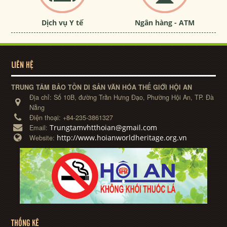
Dịch vụ Y tế
Ngân hàng - ATM
LIÊN HỆ
TRUNG TÂM BẢO TỒN DI SẢN VĂN HÓA THẾ GIỚI HỘI AN
Địa chỉ:
Số 10B, đường Trần Hưng Đạo, Phường Hội An, TP. Đà
Nẵng
Điện thoại:
+84-235-3861327
Trungtamvhtthoian@gmail.com
Email:
http://www.hoianworldheritage.org.vn
Website:
THỐNG KÊ