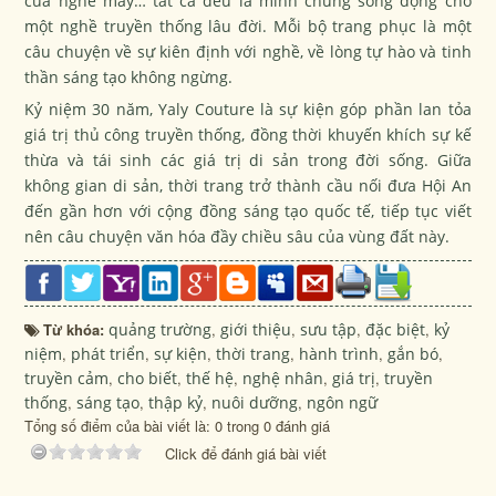
của nghề may… tất cả đều là minh chứng sống động cho
một nghề truyền thống lâu đời. Mỗi bộ trang phục là một
câu chuyện về sự kiên định với nghề, về lòng tự hào và tinh
thần sáng tạo không ngừng.
Kỷ niệm 30 năm, Yaly Couture là sự kiện góp phần lan tỏa
giá trị thủ công truyền thống, đồng thời khuyến khích sự kế
thừa và tái sinh các giá trị di sản trong đời sống. Giữa
không gian di sản, thời trang trở thành cầu nối đưa Hội An
đến gần hơn với cộng đồng sáng tạo quốc tế, tiếp tục viết
nên câu chuyện văn hóa đầy chiều sâu của vùng đất này.
Từ khóa:
quảng trường
,
giới thiệu
,
sưu tập
,
đặc biệt
,
kỷ
niệm
,
phát triển
,
sự kiện
,
thời trang
,
hành trình
,
gắn bó
,
truyền cảm
,
cho biết
,
thế hệ
,
nghệ nhân
,
giá trị
,
truyền
thống
,
sáng tạo
,
thập kỷ
,
nuôi dưỡng
,
ngôn ngữ
Tổng số điểm của bài viết là: 0 trong 0 đánh giá
Click để đánh giá bài viết