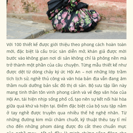
Với 100 thiết kế được giới thiệu theo phong cách hoàn toàn
mới, đặc biệt là cấu trúc sàn diễn mở, khán giả được mời
bước vào không gian nơi di sản không chỉ là phông nền mà
trở thành một phần của câu chuyện. Từng mẫu thiết kế như
được dệt từ dòng chảy ký ức Hội An – nơi những lớp trầm
tích lịch sử, nghề thủ công và văn hóa bản địa vẫn đang âm
thầm nuôi dưỡng bản sắc đô thị di sản. Bộ sưu tập lần này
mang tinh thần tôn vinh phong cảnh và vẻ đẹp văn hóa của
Hội An, tái hiện nhịp sống phố cổ, tạo nên sự kết nối hài hòa
giữa quá khứ và hiện tại. Điểm đặc biệt của bộ sưu tập nằm
ở tay nghề được truyền qua nhiều thế hệ nghệ nhân. Từ
những đường kim mũi chăm chuốt, kỹ thuật thêu tay tỉ mỉ
cho đến những phom dáng được đo cắt theo chuẩn mực