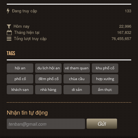
Đang truy cập
133
Hôm nay
22,996
Tháng hiện tại
167,832
Tổng lượt truy cập
76,455,657
TAGS
hội an
du lịch hội an
vé tham quan
khu phố cổ
phố cổ
đêm phố cổ
chùa cầu
hợp xướng
khách sạn
nhà hàng
di sản
ẩm thực
Nhận tin tự động