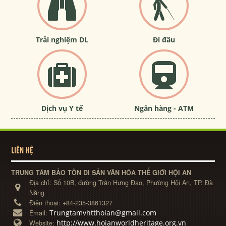
Trải nghiệm DL
Đi đâu
Dịch vụ Y tế
Ngân hàng - ATM
LIÊN HỆ
TRUNG TÂM BẢO TỒN DI SẢN VĂN HÓA THẾ GIỚI HỘI AN
Địa chỉ:
Số 10B, đường Trần Hưng Đạo, Phường Hội An, TP. Đà
Nẵng
Điện thoại:
+84-235-3861327
Trungtamvhtthoian@gmail.com
Email:
http://www.hoianworldheritage.org.vn
Website: