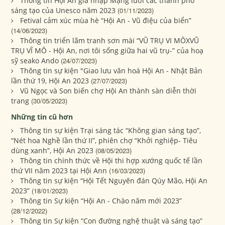
Thông tin Hội An gia nhập Mạng lưới các thành phố
sáng tạo của Unesco năm 2023
(01/11/2023)
Fetival cảm xúc mùa hè “Hội An - Vũ điệu của biển”
(14/06/2023)
Thông tin triển lãm tranh sơn mài “VŨ TRỤ VI MÔXVŨ
TRỤ VĨ MÔ - Hội An, nơi tôi sống giữa hai vũ trụ-” của hoạ
sỹ seako Ando
(24/07/2023)
Thông tin sự kiện "Giao lưu văn hoá Hội An - Nhật Bản
lần thứ 19, Hội An 2023
(27/07/2023)
Vũ Ngọc và Son biến chợ Hội An thành sàn diễn thời
trang
(30/05/2023)
Những tin cũ hơn
Thông tin sự kiện Trại sáng tác “Không gian sáng tạo”,
“Nét hoa Nghề lần thứ II”, phiên chợ “Khởi nghiệp- Tiêu
dùng xanh”, Hội An 2023
(08/05/2023)
Thông tin chính thức về Hội thi hợp xướng quốc tế lần
thứ VII năm 2023 tại Hội Ann
(16/03/2023)
Thông tin sự kiện “Hội Tết Nguyên đán Qúy Mão, Hội An
2023”
(18/01/2023)
Thông tin Sự kiện “Hội An - Chào năm mới 2023”
(28/12/2022)
Thông tin Sự kiện “Con đường nghệ thuật và sáng tạo”