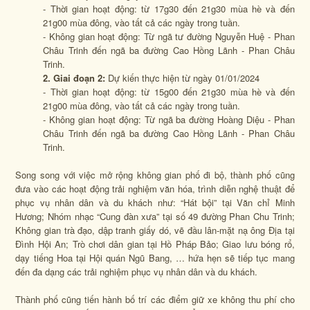
- Thời gian hoạt động: từ 17g30 đến 21g30 mùa hè và đến
21g00 mùa đông, vào tất cả các ngày trong tuần.
- Không gian hoạt động: Từ ngã tư đường Nguyễn Huệ - Phan
Châu Trinh đến ngã ba đường Cao Hồng Lãnh - Phan Châu
Trinh.
2. Giai đoạn 2:
Dự kiến thực hiện từ ngày 01/01/2024
- Thời gian hoạt động: từ 15g00 đến 21g30 mùa hè và đến
21g00 mùa đông, vào tất cả các ngày trong tuần.
- Không gian hoạt động: Từ ngã ba đường Hoàng Diệu - Phan
Châu Trinh đến ngã ba đường Cao Hồng Lãnh - Phan Châu
Trinh.
Song song với việc mở rộng không gian phố đi bộ, thành phố cũng
đưa vào các hoạt động trải nghiệm văn hóa, trình diễn nghệ thuật để
phục vụ nhân dân và du khách như: “Hát bội” tại Văn chỉ Minh
Hương; Nhóm nhạc “Cung đàn xưa” tại số 49 đường Phan Chu Trinh;
Không gian trà đạo, dập tranh giấy dó, vẽ đầu lân-mặt nạ ông Địa tại
Đình Hội An; Trò chơi dân gian tại Hồ Pháp Bảo; Giao lưu bóng rổ,
dạy tiếng Hoa tại Hội quán Ngũ Bang, … hứa hẹn sẽ tiếp tục mang
đến đa dạng các trải nghiệm phục vụ nhân dân và du khách.
Thành phố cũng tiến hành bố trí các điểm giữ xe không thu phí cho