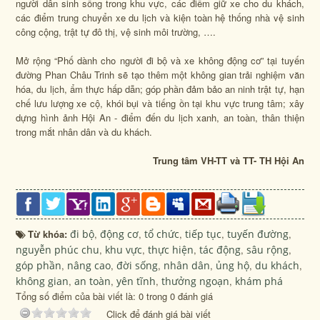
người dân sinh sống trong khu vực, các điểm giữ xe cho du khách,
các điểm trung chuyển xe du lịch và kiện toàn hệ thống nhà vệ sinh
công cộng, trật tự đô thị, vệ sinh môi trường, ….
Mở rộng “Phố dành cho người đi bộ và xe không động cơ” tại tuyến
đường Phan Châu Trinh sẽ tạo thêm một không gian trải nghiệm văn
hóa, du lịch, ẩm thực hấp dẫn; góp phần đảm bảo an ninh trật tự, hạn
chế lưu lượng xe cộ, khói bụi và tiếng ồn tại khu vực trung tâm; xây
dựng hình ảnh Hội An - điểm đến du lịch xanh, an toàn, thân thiện
trong mắt nhân dân và du khách.
Trung tâm VH-TT và TT- TH Hội An
Từ khóa:
đi bộ
,
động cơ
,
tổ chức
,
tiếp tục
,
tuyến đường
,
nguyễn phúc chu
,
khu vực
,
thực hiện
,
tác động
,
sâu rộng
,
góp phần
,
nâng cao
,
đời sống
,
nhân dân
,
ủng hộ
,
du khách
,
không gian
,
an toàn
,
yên tĩnh
,
thưởng ngoạn
,
khám phá
Tổng số điểm của bài viết là: 0 trong 0 đánh giá
Click để đánh giá bài viết