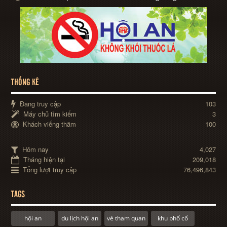
THỐNG KÊ
Đang truy cập
103
Máy chủ tìm kiếm
3
Khách viếng thăm
100
Hôm nay
4,027
Tháng hiện tại
209,018
Tổng lượt truy cập
76,496,843
TAGS
hội an
du lịch hội an
vé tham quan
khu phố cổ